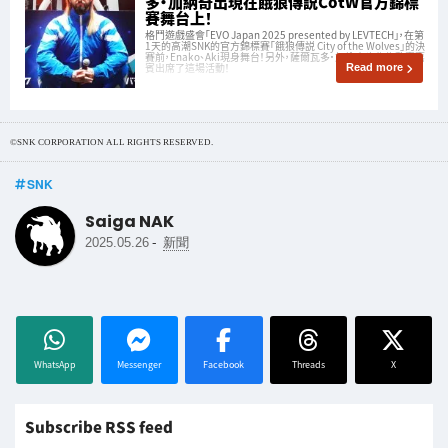
多·加納奇出現在餓狼傳説CotW官方錦標
賽舞台上！
格鬥遊戲盛會「EVO Japan 2025 presented by LEVTECH」，在第
1天的高潮SNK的官方錦標賽「餓狼傳説 City of the Wolves」的決
賽前，Enako、Aki現身舞台！另外，薩爾瓦多·加納奇也作為驚喜嘉
賓出席了這場活動！
Read more
©SNK CORPORATION ALL RIGHTS RESERVED.
SNK
Saiga NAK
-
2025.05.26
新聞
WhatsApp
Messenger
Facebook
Threads
X
Subscribe RSS feed