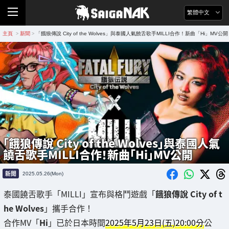
繁體中文
主頁
新聞
「餓狼傳說 City of the Wolves」與泰國人氣饒舌歌手MILLI合作！新曲「Hi」MV公開
>
>
「餓狼傳說 City of the Wolves」與泰國人氣
饒舌歌手MILLI合作！新曲「Hi」MV公開
新聞
2025.05.26(Mon)
泰國饒舌歌手「MILLI」宣布與格鬥遊戲「
餓狼傳說 City of t
he Wolves
」攜手合作！
合作MV「
Hi
」已於日本時間
2025年5月23日(五)20:00分
公