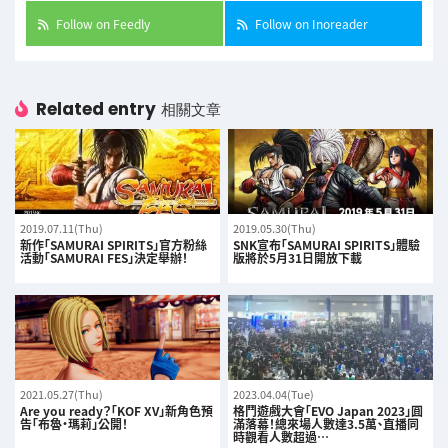
Follow on Feedly
Follow on Inoreader
Related entry
相關文章
2019.07.11(Thu)
2019.05.30(Thu)
新作「SAMURAI SPIRITS」官方粉絲
SNK宣布「SAMURAI SPIRITS」體驗
活動「SAMURAI FES」決定舉辦！
版將於5月31日開放下載
2021.05.27(Thu)
2023.04.04(Tue)
Are you ready？「KOF XV」新角色預
格鬥遊戲大會「EVO Japan 2023」圓
告「布魯·瑪莉」公開！
滿落幕！總來場人數達3.5萬、直播同
時觀看人數超過…