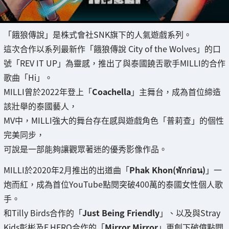
「餓狼傳說」是株式會社SNK旗下的人氣遊戲系列。
這次合作以系列最新作「餓狼傳說 City of the Wolves」的口
號「REV IT UP」為靈感，推出了與泰國饒舌歌手MILLI的合作
歌曲「Hi」。
MILLI曾於2022年登上「
Coachella
」主舞台，成為首位締造
該壯舉的泰國藝人，
MV中，MILLI強大的舞台存在感與遊戲角色「普莉查」的個性
完美同步，
可說是一部能夠讓觀眾著迷的優秀影像作品。
MILLI於2020年2月推出的出道曲「
Phak Khon(พักก่อน)
」一
炮而紅，成為首位YouTube點閱突破400萬的泰國女性個人歌
手。
和Tilly Birds合作的「
Just Being Friendly
」、以及與Stray
Kids彰彬及F.HERO合作的「
Mirror Mirror
」更創下破億點閱