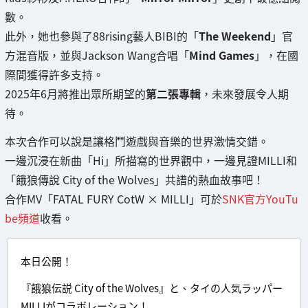
數。
此外，她也參與了88rising藝人BIBI的「
The Weekend
」官
方混音版，並與Jackson Wang合唱「
Mind Games
」，在國
際間獲得許多支持。
2025年6月將推出眾所期望的
第二張專輯
，未來發展令人期
待。
本次合作可以說是讓格鬥遊戲與音樂的世界激情交錯。
一邊沉浸在新曲「Hi」所描寫的世界觀中，一邊見證MILLI和
「餓狼傳說 City of the Wolves」共譜的熱血故事吧！
合作MV「FATAL FURY CotW × MILLI」可於
SNK官方YouTu
be頻道
收看。
本日公開！
『餓狼伝説 City of the Wolves』と、タイの人気ラッパー
MILLIがコラボレーション！