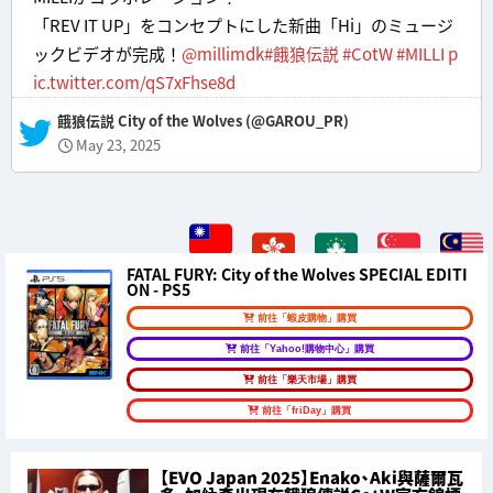
「REV IT UP」をコンセプトにした新曲「Hi」のミュージ
ックビデオが完成！
@millimdk
#餓狼伝説
#CotW
#MILLI
p
ic.twitter.com/qS7xFhse8d
— 餓狼伝説 City of the Wolves (@GAROU_PR)
May 23, 2025
FATAL FURY: City of the Wolves SPECIAL EDITI
ON - PS5
前往「蝦皮購物」購買
前往「Yahoo!購物中心」購買
前往「樂天市場」購買
前往「friDay」購買
【EVO Japan 2025】Enako、Aki與薩爾瓦