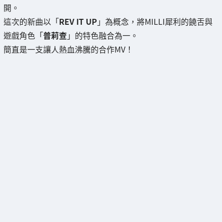
開。
這次的新曲以「
REV IT UP
」為概念，將MILLI犀利的饒舌與
遊戲角色「
普莉查
」的特色融合為一。
簡直是一支讓人熱血沸騰的合作MV！