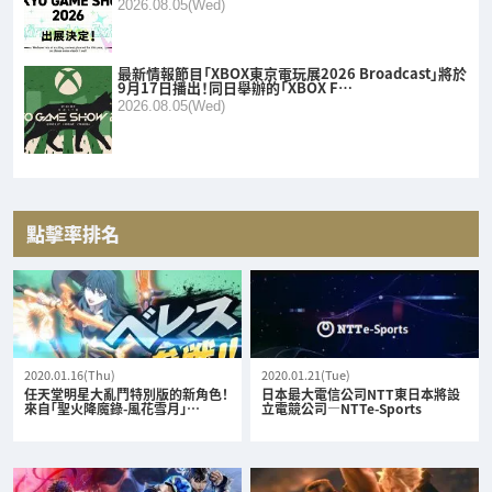
2026.08.05(Wed)
最新情報節目「XBOX東京電玩展2026 Broadcast」將於
9月17日播出！同日舉辦的「XBOX F…
2026.08.05(Wed)
點擊率排名
2020.01.16(Thu)
2020.01.21(Tue)
任天堂明星大亂鬥特別版的新角色！
日本最大電信公司NTT東日本將設
來自「聖火降魔錄-風花雪月」…
立電競公司—NTTe-Sports