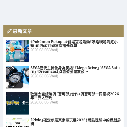
最新文章
《Pokémon Pokopia》首場實體活動「噗嚕噗嚕海底小
鎮」in 橫濱紅磚倉庫搶先直擊
2026.08.05(Wed)
SEGA歷代主機化身為腕錶！「Mega Drive」「SEGA Satu
rn」「Dreamcast」3款型號開放預…
2026.08.05(Wed)
歐洲太空總署與「寶可夢」合作。與寶可夢一同慶祝2026
年世界太空周
2026.08.05(Wed)
「Pixio」確定參展東京電玩展2026！體驗理想中的遊戲房
間