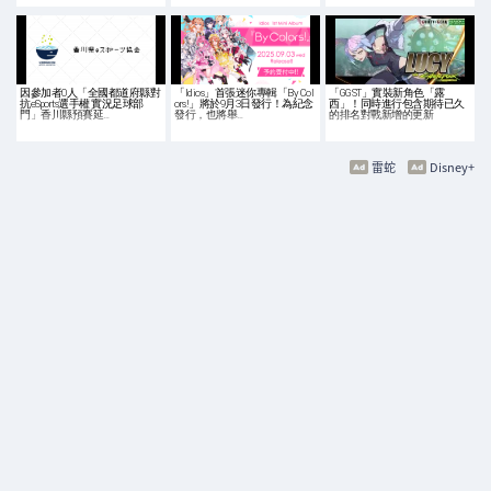
因參加者0人「全國都道府縣對
「Idios」首張迷你專輯「By Col
「GGST」實裝新角色「露
抗eSports選手權 實況足球部
ors!」將於9月3日發行！為紀念
西」！同時進行包含期待已久
門」香川縣預賽延…
發行，也將舉…
的排名對戰新增的更新
雷蛇
Disney+