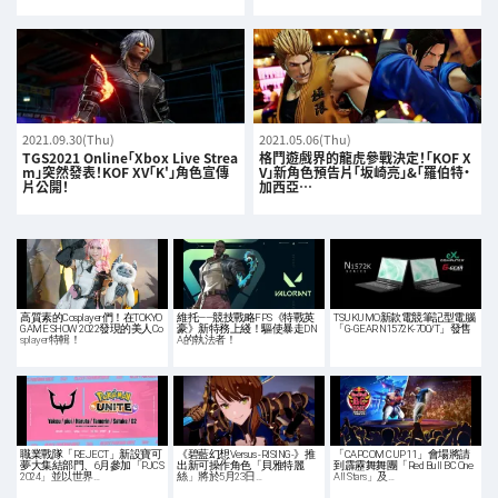
2021.09.30(Thu)
2021.05.06(Thu)
TGS2021 Online「Xbox Live Strea
格鬥遊戲界的龍虎參戰決定！「KOF X
m」突然發表！KOF XV「K'」角色宣傳
V」新角色預告片「坂崎亮」&「羅伯特·
片公開！
加西亞…
高質素的Cosplayer們！在TOKYO
維托——競技戰略FPS《特戰英
TSUKUMO新款電競筆記型電腦
GAME SHOW 2022發現的美人Co
豪》新特務上綫！驅使暴走DN
「G-GEAR N1572K-700/T」發售
splayer特輯！
A的執法者！
職業戰隊「REJECT」新設寶可
《碧藍幻想Versus -RISING-》推
「CAPCOM CUP 11」會場將請
夢大集結部門、6月參加「PJCS
出新可操作角色「貝雅特麗
到霹靂舞舞團「Red Bull BC One
2024」並以世界…
絲」將於5月23日…
All Stars」及…