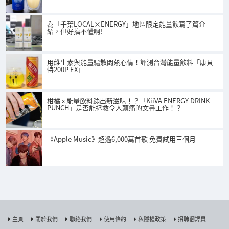
為「千葉LOCAL×ENERGY」地區限定能量飲寫了篇介
紹，但好搞不懂啊!
用維生素與能量驅散悶熱心情！評測台灣能量飲料「康貝
特200P EX」
柑橘 x 能量飲料蹦出新滋味！？「KiiVA ENERGY DRINK
PUNCH」是否能拯救令人頭痛的文書工作！？
《Apple Music》超過6,000萬首歌 免費試用三個月
主頁
關於我們
聯絡我們
使用條約
私隱權政策
招聘翻譯員