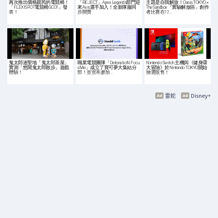
再次推出價格親民的電競椅！
「REJECT」Apex Legends部門迎
主題是自我解放！Oasis TOKYO ×
「FLEXISPOT電競椅GC01」發
來Axis選手加入！全新隊服同
The Sandbox「實驗解放區」創作
表！
步開賣
者比賽在12…
鬼太郎迷聖地「鬼太郎茶屋」
職業電競團隊「DetonatioN Focu
Nintendo Switch 主機與《健身環
實測「悠閒鬼太郎散步」遊戲
sMe」成立了寶可夢大集結分
大冒險》於Nintendo TOKYO開始
體驗！
部！並宣布參加…
抽選販售！
雷蛇
Disney+