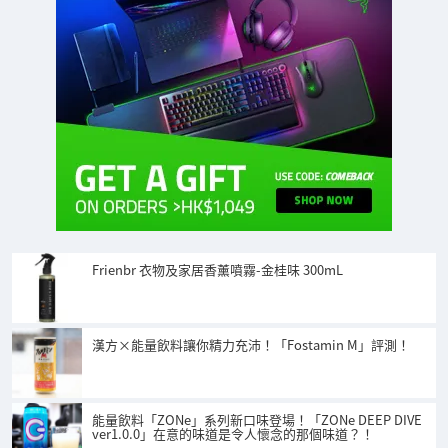
Frienbr 衣物及家居香薰噴霧-金桂味 300mL
漢方×能量飲料讓你精力充沛！「Fostamin M」評測！
能量飲料「ZONe」系列新口味登場！「ZONe DEEP DIVE
ver1.0.0」在意的味道是令人懷念的那個味道？！