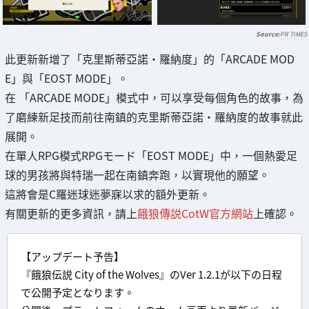
PR TIMES
此更新新增了「克里斯蒂亞諾·羅納度」的「ARCADE MOD
E」與「EOST MODE」。
在 「ARCADE MODE」模式中，可以享受每個角色的故事，為
了磨練新足技而前往南鎮的克里斯蒂亞諾·羅納度的故事就此
展開。
在單人RPG模式RPGモード「EOST MODE」中，一個熱愛足
球的男孩將與特瑞一起在南鎮奔跑，以實現他的願望。
這將會是C羅迷球迷夢寐以求的額外更新。
有關更新的更多資訊，請上
餓狼傳説CotW官方網站
上確認。
【アップデート予告】
『餓狼伝説 City of the Wolves』のVer 1.2.1が以下の日程
で公開予定となります。