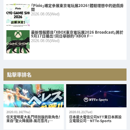
「Pixio」確定參展東京電玩展2026！體驗理想中的遊戲房
間
2026.08.05(Wed)
最新情報節目「XBOX東京電玩展2026 Broadcast」將於
9月17日播出！同日舉辦的「XBOX F…
2026.08.05(Wed)
點擊率排名
2020.01.16(Thu)
2020.01.21(Tue)
任天堂明星大亂鬥特別版的新角色！
日本最大電信公司NTT東日本將設
來自「聖火降魔錄-風花雪月」…
立電競公司—NTTe-Sports