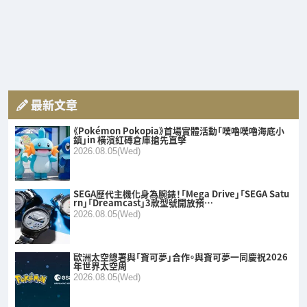
最新文章
《Pokémon Pokopia》首場實體活動「噗嚕噗嚕海底小
鎮」in 橫濱紅磚倉庫搶先直擊
2026.08.05(Wed)
SEGA歷代主機化身為腕錶！「Mega Drive」「SEGA Satu
rn」「Dreamcast」3款型號開放預…
2026.08.05(Wed)
歐洲太空總署與「寶可夢」合作。與寶可夢一同慶祝2026
年世界太空周
2026.08.05(Wed)