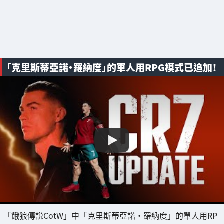
「克里斯蒂亞諾·羅納度」的單人用RPG模式已追加！
「餓狼傳説CotW」中「克里斯蒂亞諾·羅納度」的單人用RP