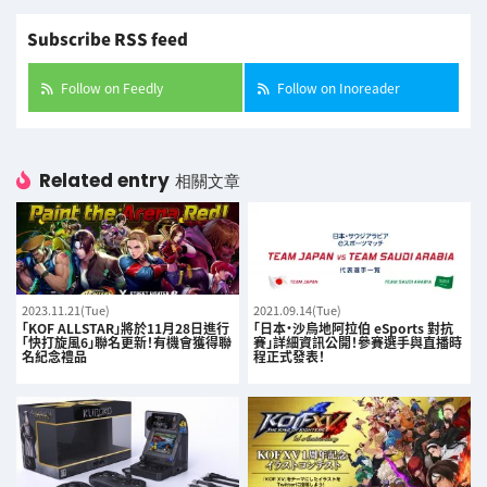
Subscribe RSS feed
Follow on Feedly
Follow on Inoreader
Related entry
相關文章
2023.11.21(Tue)
2021.09.14(Tue)
「KOF ALLSTAR」將於11月28日進行
「日本・沙烏地阿拉伯 eSports 對抗
「快打旋風6」聯名更新！有機會獲得聯
賽」詳細資訊公開！參賽選手與直播時
名紀念禮品
程正式發表！