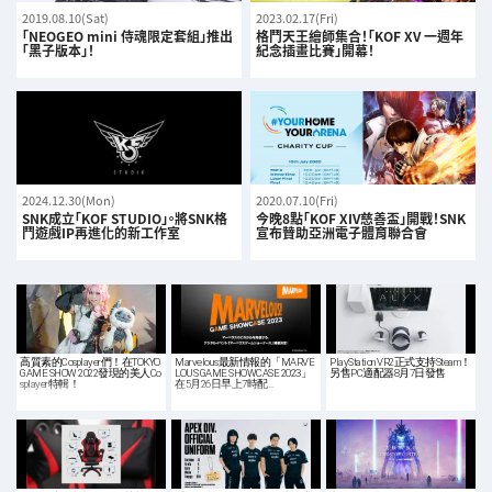
2019.08.10(Sat)
2023.02.17(Fri)
「NEOGEO mini 侍魂限定套組」推出
格鬥天王繪師集合！「KOF XV 一週年
「黑子版本」！
紀念插畫比賽」開幕！
2024.12.30(Mon)
2020.07.10(Fri)
SNK成立「KOF STUDIO」。將SNK格
今晚8點「KOF XIV慈善盃」開戰！SNK
鬥遊戲IP再進化的新工作室
宣布贊助亞洲電子體育聯合會
高質素的Cosplayer們！在TOKYO
Marvelous最新情報的「MARVE
PlayStation VR2正式支持Steam！
GAME SHOW 2022發現的美人Co
LOUS GAME SHOWCASE 2023」
另售PC適配器8月7日發售
splayer特輯！
在5月26日早上7時配…