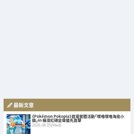
最新文章
《Pokémon Pokopia》首場實體活動「噗嚕噗嚕海底小
鎮」in 橫濱紅磚倉庫搶先直擊
2026.08.05(Wed)