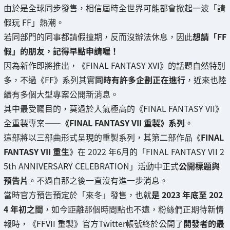
由於是全球同步發售，相信屆時全世界可能都會掀起一波「請
假玩 FF」熱潮。
若同部門的同事都請假撞期，反而沒辦法休息，因此
想請「FF
假」的朋友，記得早點申請喔！
因為新作即將推出，《FINAL FANTASY XVI》的話題自然特別
多，不過《FF》系列其實
同時有許多企劃正在進行
，近來也陸
續有多個大型專案公開新消息。
其中最受矚目的，莫過於人氣極高的《FINAL FANTASY VII》
全重製專案——
《FINAL FANTASY VII 重製》系列
。
這部將以三部曲形式呈現的重製系列，其第二部作品《
FINAL
FANTASY VII 重生
》在 2022 年6月的「FINAL FANTASY VII 2
5th ANNIVERSARY CELEBRATION」活動中正式
公開標題與
預告片
。不過自那之後一直沒有進一步消息。
當時官方預告預定於「來冬」發售，也就
是 2023 年底至 202
4 年初之間
，如今距離那個時間點也不遠，粉絲們正期待新情
報時，《FFVII 重製》官方Twitter帳號終於公開了
開發者的最