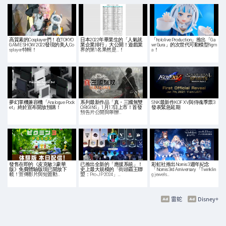
高質素的Cosplayer們！在TOKYO
日本2022年畢業生的「人氣就
「hololive Production」推出「Ga
GAME SHOW 2022發現的美人Co
業企業排行」大公開！遊戲業
wr Gura」的次世代可動模型figm
splayer特輯！
界的第1名果然是…！
a！
夢幻掌機兼容機「Analogue Pock
系列最新作品「真・三國無雙
SNK最新作KOF XV與侍魂季票3
et」終於宣布開放預購！
ORIGINS」1月17日上市！首發
發表緊急延期
預告片公開與舉辦…
發售在即的《皮克敏 3 豪華
已推出全新的「應援系統」！
彩虹社推出Nornis 3週年紀念
版》免費體驗版現已開放下
史上最大規模的「街頭霸王聯
「Nornis 3rd Anniversary「Twinklin
載！宣傳影片與短篇動…
盟：Pro-JP 2024」…
g jewels…
雷蛇
Disney+