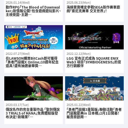
2026.01.14(Wed)
2025.06.23(Mon)
動作RPG「The Blood of Dawnwal
海綿寶寶確定參戰SEGA新作賽車遊
ker」新情報公開！包含遊戲遊玩影片、
戲「索尼克賽車 交叉世界」！
主視覺圖、主題…
2022.07.27(Wed)
2022.12.12(Mon)
在LAWSON購買BitCash即可獲得
LGG 宣布正式成為 SQUARE ENIX
「勇者鬥惡龍X Online」10週年紀念
Web3 項目「SYMBIOGENESIS」的官
道具！還有抽選豪華獎…
方行銷夥伴
2020.03.17(Tue)
2025.01.22(Wed)
傳說名作的完全重製作品 「聖劍傳說
「勇者鬥惡龍3重製版」聯動活動「勇者
3 TRIALS of MANA」免費體驗版發
鬥惡龍慶典in 日本橋」2月1日開幕！
布決定！新職業「…
販賣原創周…