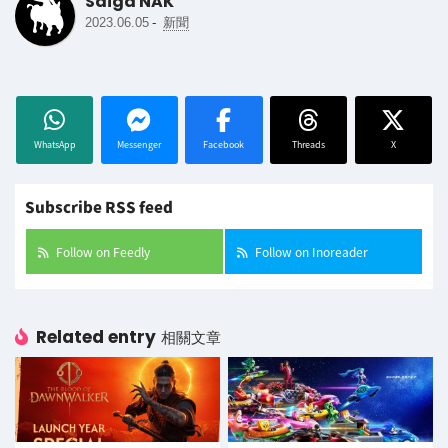
Saiga NAK
-
2023.06.05
新聞
WhatsApp
Messenger
Facebook
Threads
X
Subscribe RSS feed
Follow on Feedly
Follow on Inoreader
Related entry
相關文章