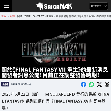
繁體中文
主頁
新聞
關於《FINAL FANTASY VII 重生》的最新消息 開發者訊息公開！目前正在調整發售
>
>
關於《FINAL FANTASY VII 重生》的最新消息
開發者訊息公開！目前正在調整發售時期！
新聞
2023.06.05(Mon)
2023年6月22日（四），由 SQUARE ENIX 發行的最新
《FINA
L FANTASY》系列
正傳作品《
FINAL FANTASY XVI
》即將登
場。