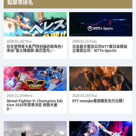
點擊率排名
2020.01.16(Thu)
2020.01.21(Tue)
任天堂明星大亂鬥特別版的新角色！
日本最大電信公司NTT東日本將設
來自「聖火降魔錄-風花雪月」…
立電競公司—NTTe-Sports
2019.11.18(Mon)
2020.03.19(Thu)
Street Fighter V: Champion Edi
FF7 remake電視廣告先行公開！
tion 2020年發表決定 收錄大量
D…