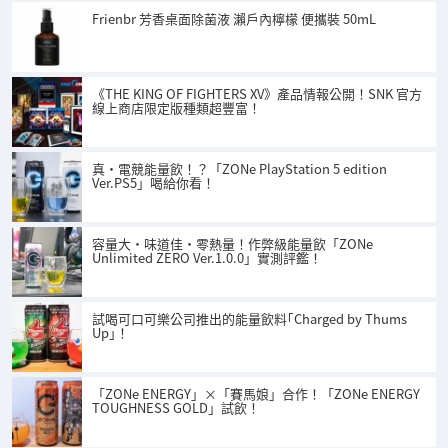
Frienbr 芳香桌面除菌液 瀨戶內檸檬 便攜裝 50mL
《THE KING OF FIGHTERS XV》產品情報公開！SNK 官方
線上商店限定版種類超豐富！
真‧電競能量飲！？「ZONe PlayStation 5 edition
Ver.PS5」喝給你看！
容量大・味道佳・零熱量！作弊級能量飲「ZONe
Unlimited ZERO Ver.1.0.0」實測評鑑！
試喝可口可樂公司推出的能量飲料｢Charged by Thums
Up｣！
「ZONe ENERGY」×「賽馬娘」合作！「ZONe ENERGY
TOUGHNESS GOLD」試飲！