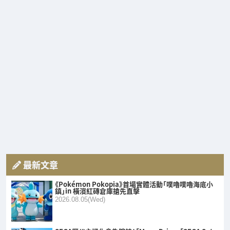
最新文章
《Pokémon Pokopia》首場實體活動「噗嚕噗嚕海底小
鎮」in 橫濱紅磚倉庫搶先直擊
2026.08.05(Wed)