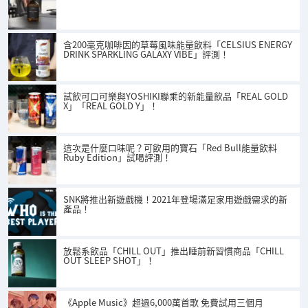
含200毫克咖啡因的草莓風味能量飲料「CELSIUS ENERGY
DRINK SPARKLING GALAXY VIBE」評測！
試飲可口可樂與YOSHIKI聯乘的新能量飲品「REAL GOLD
X」「REAL GOLD Y」！
這次是什麼口味呢？可飲用的寶石「Red Bull能量飲料
Ruby Edition」試喝評測！
SNK將推出新遊戲機！2021年登場滿足家用遊戲需求的新
產品！
放鬆系飲品「CHILL OUT」推出睡前新習慣商品「CHILL
OUT SLEEP SHOT」！
《Apple Music》超過6,000萬首歌 免費試用三個月