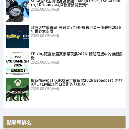
SEGA歷代主機化身為腕錶！「Mega Drive」「SEGA Satu
rn」「Dreamcast」3款型號開放預…
2026.08.05(Wed)
歐洲太空總署與「寶可夢」合作。與寶可夢一同慶祝2026
年世界太空周
2026.08.05(Wed)
「Pixio」確定參展東京電玩展2026！體驗理想中的遊戲房
間
2026.08.05(Wed)
最新情報節目「XBOX東京電玩展2026 Broadcast」將於
9月17日播出！同日舉辦的「XBOX F…
2026.08.05(Wed)
點擊率排名