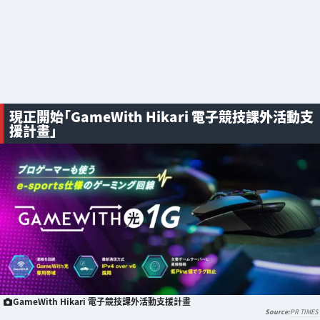
現正開始「GameWith Hikari 電子競技課外活動支
援計畫」
GameWith Hikari 電子競技課外活動支援計畫
PR TIMES