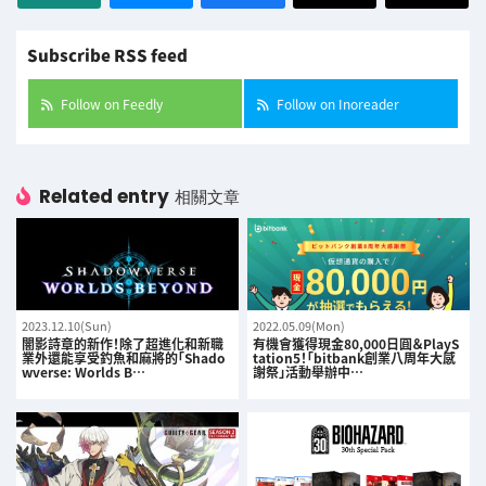
Subscribe RSS feed
Follow on Feedly
Follow on Inoreader
Related entry
相關文章
2023.12.10(Sun)
2022.05.09(Mon)
闇影詩章的新作！除了超進化和新職
有機會獲得現金80,000日圓＆PlayS
業外還能享受釣魚和麻將的「Shado
tation5！「bitbank創業八周年大感
wverse: Worlds B…
謝祭」活動舉辦中…