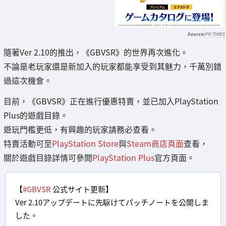
PR TIMES
隨著Ver 2.10的推出，《GBVSR》的世界再次進化。
不論是老玩家還是新加入的玩家都能享受到其魅力，千萬別錯
過這次機會。
目前，《GBVSR》正在進行優惠特賣，並已加入PlayStation
Plus的遊戲目錄。
遊玩門檻更低，有興趣的玩家請務必查看。
特賣活動可至
PlayStation Store
與
Steam商店頁面
查看，
關於遊戲目錄詳情可參閱
PlayStation Plus
官方頁面。
【
#GBVSR
公式サイト更新】
Ver 2.10アップデートに先駆けてパッチノートを公開しま
した。