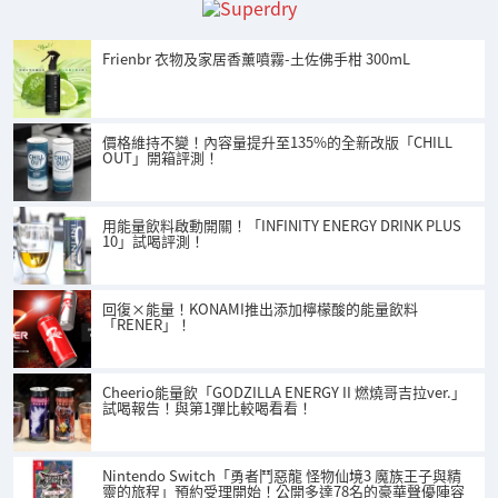
Frienbr 衣物及家居香薰噴霧-土佐佛手柑 300mL
價格維持不變！內容量提升至135%的全新改版「CHILL
OUT」開箱評測！
用能量飲料啟動開關！「INFINITY ENERGY DRINK PLUS
10」試喝評測！
回復×能量！KONAMI推出添加檸檬酸的能量飲料
「RENER」！
Cheerio能量飲「GODZILLA ENERGY II 燃燒哥吉拉ver.」
試喝報告！與第1彈比較喝看看！
Nintendo Switch「勇者鬥惡龍 怪物仙境3 魔族王子與精
靈的旅程」預約受理開始！公開多達78名的豪華聲優陣容