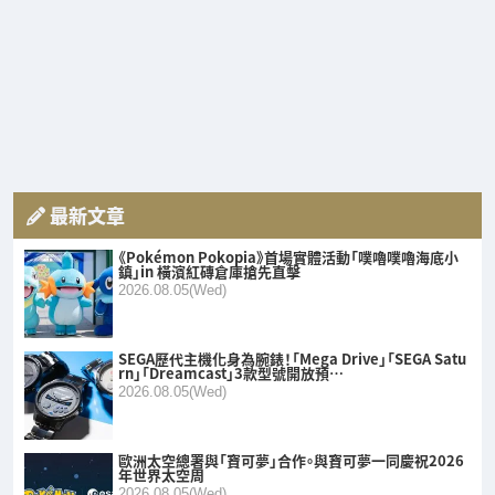
最新文章
《Pokémon Pokopia》首場實體活動「噗嚕噗嚕海底小
鎮」in 橫濱紅磚倉庫搶先直擊
2026.08.05(Wed)
SEGA歷代主機化身為腕錶！「Mega Drive」「SEGA Satu
rn」「Dreamcast」3款型號開放預…
2026.08.05(Wed)
歐洲太空總署與「寶可夢」合作。與寶可夢一同慶祝2026
年世界太空周
2026.08.05(Wed)