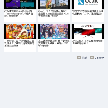
紅白機雙截龍系列全員到齊！
Cheerio「LIFEGUARD」首度升
TGS2023裡對提供翻譯或是地域
「au smart pass premium 經典遊
級容量！於全家限定推出700ml
化服務的「CCJK」進行採訪！
戲」新增遊戲…
大瓶裝版本「MEGA…
「麥當勞」與「快打旋風」首
真人逃脫遊戲×彩虹社「從次元
JAPANNEXT正在以優惠價格販
次聯名！10月22日起期間限定
交錯的班會逃脫」確定於2023
售遊戲顯示器！
推出三款漢堡
年7月舉辦！
雷蛇
Disney+