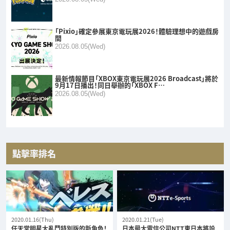
「Pixio」確定參展東京電玩展2026！體驗理想中的遊戲房
間
2026.08.05(Wed)
最新情報節目「XBOX東京電玩展2026 Broadcast」將於
9月17日播出！同日舉辦的「XBOX F…
2026.08.05(Wed)
點擊率排名
2020.01.16(Thu)
2020.01.21(Tue)
任天堂明星大亂鬥特別版的新角色！
日本最大電信公司NTT東日本將設