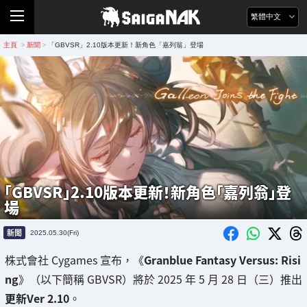
繁體中文
主頁
新聞
「GBVSR」2.10版本更新！新角色「嘉列翁」登場
>
>
「GBVSR」2.10版本更新！新角色「嘉列翁」登
場
新聞
2025.05.30(Fri)
株式會社 Cygames 宣布，《
Granblue Fantasy Versus: Risi
ng
》（以下簡稱 GBVSR）將於 2025 年 5 月 28 日（三）推出
更新Ver 2.10
。