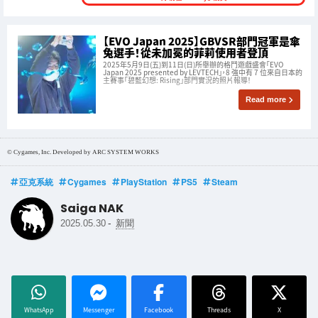
【EVO Japan 2025】GBVSR部門冠軍是傘
兔選手！從未加冕的菲莉使用者登頂
2025年5月9日(五)到11日(日)所舉辦的格鬥遊戲盛會「EVO
Japan 2025 presented by LEVTECH」，8 強中有 7 位來自日本的
主賽事「碧藍幻想: Rising」部門實況的照片報導！
Read more
© Cygames, Inc. Developed by ARC SYSTEM WORKS
亞克系統
Cygames
PlayStation
PS5
Steam
Saiga NAK
-
2025.05.30
新聞
WhatsApp
Messenger
Facebook
Threads
X