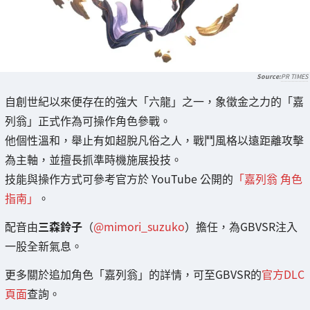
PR TIMES
自創世紀以來便存在的強大「六龍」之一，象徵金之力的「嘉
列翁」正式作為可操作角色參戰。
他個性溫和，舉止有如超脫凡俗之人，戰鬥風格以遠距離攻擊
為主軸，並擅長抓準時機施展投技。
技能與操作方式可參考官方於 YouTube 公開的
「嘉列翁 角色
指南」
。
配音由
三森鈴子
（
@mimori_suzuko
）擔任，為GBVSR注入
一股全新氣息。
更多關於追加角色「嘉列翁」的詳情，可至GBVSR的
官方DLC
頁面
查詢。