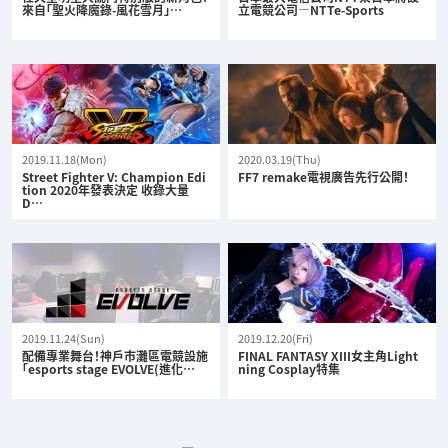
來自「聖火降魔錄-風花雪月」…
立電競公司—NTTe-Sports
2019.11.18(Mon)
2020.03.19(Thu)
Street Fighter V: Champion Edi
FF7 remake電視廣告先行公開！
tion 2020年發表決定 收錄大量
D…
2019.11.24(Sun)
2019.12.20(Fri)
配備專業舞台！神戶市灘區電競設施
FINAL FANTASY XIII女主角Light
「esports stage EVOLVE(進化…
ning Cosplay特集