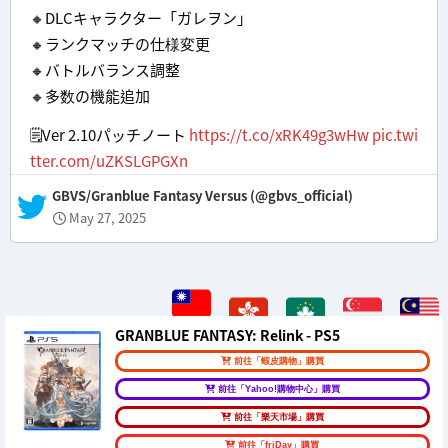
🔸DLCキャラクター「ガレヲン」
🔸ランクマッチの仕様変更
🔸バトルバランス調整
🔸多数の機能追加
🗒️Ver 2.10パッチノート
https://t.co/xRK49g3wHw
pic.twi
tter.com/uZKSLGPGXn
— GBVS/Granblue Fantasy Versus (@gbvs_official)
May 27, 2025
GRANBLUE FANTASY: Relink - PS5
前往「蝦皮購物」購買
前往「Yahoo!購物中心」購買
前往「樂天市場」購買
前往「friDay」購買