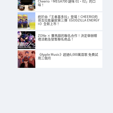
Cheerio「MEGA700 謎味 01・02」的口
味！
終於由「王者基多拉」登場！CHEERIO的
哥吉拉能量飲第三彈《GODZILLA ENERGY
Ⅲ》全新上市！
ZONe × 賽馬娘的聯名合作！決定舉辦贈
禮活動及發售聯名商品！
《Apple Music》超過6,000萬首歌 免費試
用三個月