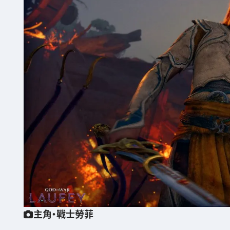
主角・戰士勞菲