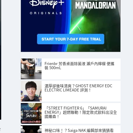
Frienbr 芳香桌面除菌液 瀨戶內檸檬 便攜
裝 500mL
濃厚卻後味清爽？GHOST ENERGY EDC
ELECTRIC LIMEADE 評測！
「STREET FIGHTER 6」「SAMURAI
ENERGY」超燃聯動！限定款式飲料出沒全
國羅森！
g
神秘口味！？Saiga NAK 編輯部來猜猜看