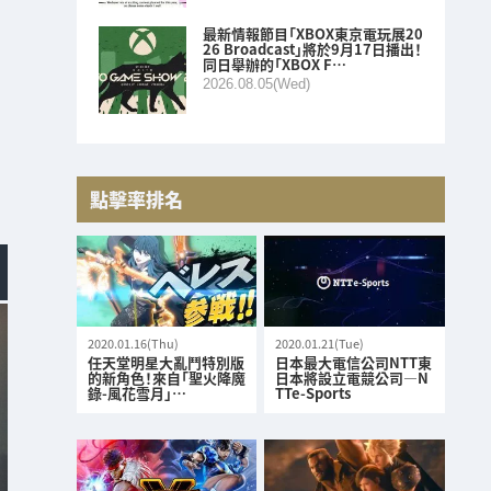
最新情報節目「XBOX東京電玩展20
26 Broadcast」將於9月17日播出！
同日舉辦的「XBOX F…
2026.08.05(Wed)
點擊率排名
2020.01.16(Thu)
2020.01.21(Tue)
任天堂明星大亂鬥特別版
日本最大電信公司NTT東
的新角色！來自「聖火降魔
日本將設立電競公司—N
錄-風花雪月」…
TTe-Sports