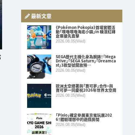
最新文章
《Pokémon Pokopia》首場實體活
動「噗嚕噗嚕海底小鎮」in 橫濱紅磚
倉庫搶先直擊
2026.08.05(Wed)
SEGA歷代主機化身為腕錶！「Mega
Drive」「SEGA Saturn」「Dreamca
st」3款型號開放預…
2026.08.05(Wed)
歐洲太空總署與「寶可夢」合作。與
寶可夢一同慶祝2026年世界太空周
2026.08.05(Wed)
「Pixio」確定參展東京電玩展202
6！體驗理想中的遊戲房間
2026.08.05(Wed)