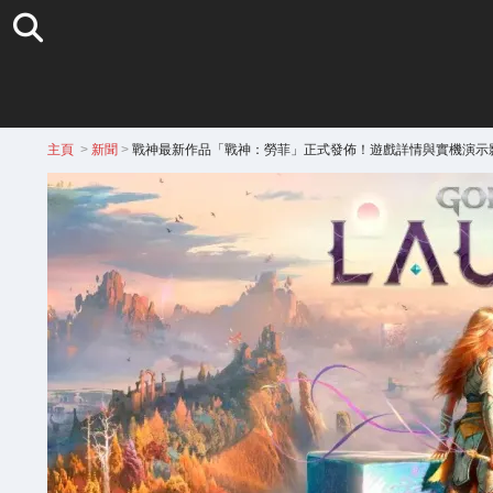
主頁
>
新聞
>
戰神最新作品「戰神：勞菲」正式發佈！遊戲詳情與實機演示