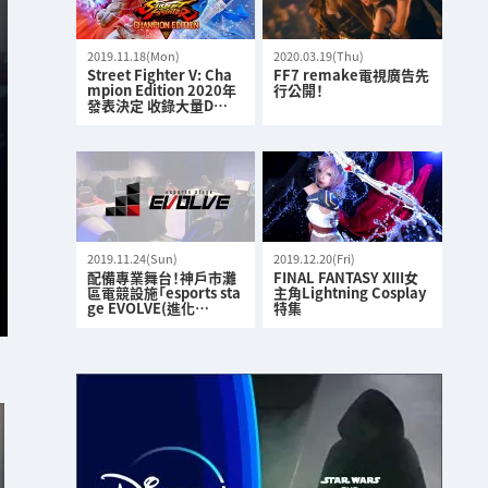
2019.11.18(Mon)
2020.03.19(Thu)
Street Fighter V: Cha
FF7 remake電視廣告先
mpion Edition 2020年
行公開！
發表決定 收錄大量D…
2019.11.24(Sun)
2019.12.20(Fri)
配備專業舞台！神戶市灘
FINAL FANTASY XIII女
區電競設施「esports sta
主角Lightning Cosplay
ge EVOLVE(進化…
特集