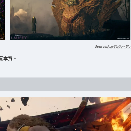
PlayStation.Blo
實本質。