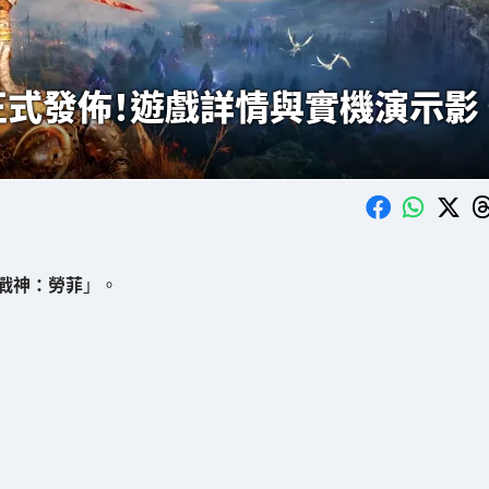
正式發佈！遊戲詳情與實機演示影
戰神：勞菲
」。