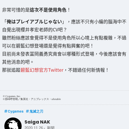
非常可惜的是
這次不是使用角色
！
「
俺はプレイアブルじゃない
」，應該不只有小編的腦海中不
自覺出現櫻井孝宏老師的CV吧？
雖然粉絲應該會覺得不是使用角色所以心境上有點複雜，不過
可以在碧藍幻想登場還是覺得有點興奮的吧！
目前尚未發表冨岡義勇究竟會以哪種形式登場，今後應該會有
其他消息的吧。
那就追蹤
碧藍幻想官方Twitter
，不錯過任何新情報！
© Cygames, Inc.
©吾峠呼世晴／集英社・アニプレックス・ufotable
Cygames
鬼滅之刃
Saiga NAK
-
2020.11.26
新聞