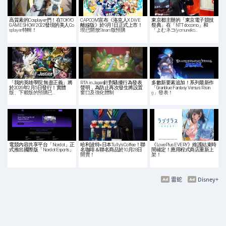
高質素的Cosplayer們！在TOKYO
CAPCOM宣布《洛克人X DiVE
東京都主辦的「東京電子競技
GAME SHOW 2022發現的美人Co
離線版》於9月1日正式上市！
祭典」在「NTT docomo」和
splayer特輯！
現已開放Steam版預購
「よむネコ(yomuneko…
「我的英雄學院 無盡正義」將
RTA in Japan針對騷擾行為發表
多數新要素追加！系列最新作
於2026年2月5日發行！實體
聲明，為防止再次發生將設置
「Granblue Fantasy Versus: Risin
版、下載版的預購已…
窗口及強化體制
g」發表！
電競內容共享平台「Nordot」正
哈利波特×日本Tully's Coffee！聯
《LovePlus EVERY》維護結束時
式推出國際版「Nordot Esports」
名咖啡＆聯名商品於10月28日
間確定！應用程式商店重新上
開賣！
架！
雷蛇
Disney+