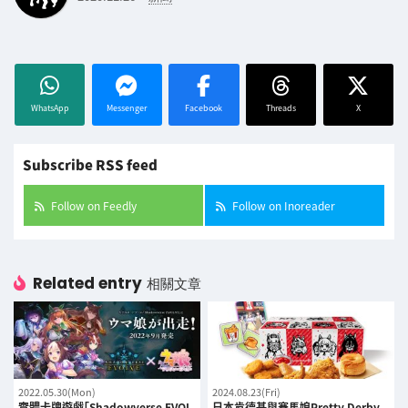
WhatsApp
Messenger
Facebook
Threads
X
Subscribe RSS feed
Follow on Feedly
Follow on Inoreader
Related entry
相關文章
2022.05.30(Mon)
2024.08.23(Fri)
實體卡牌遊戲「Shadowverse EVOL
日本肯德基與賽馬娘Pretty Derby