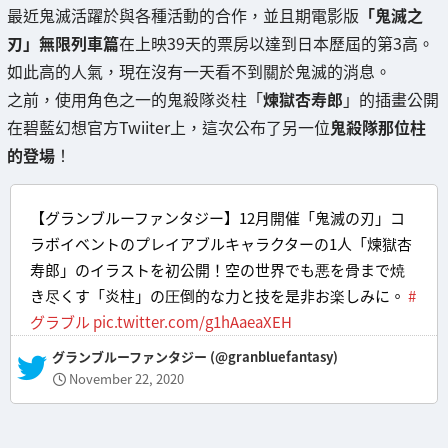
最近鬼滅活躍於與各種活動的合作，並且期電影版
「鬼滅之
刃」無限列車篇
在上映39天的票房以達到日本歷屆的第3高。
如此高的人氣，現在沒有一天看不到關於鬼滅的消息。
之前，使用角色之一的鬼殺隊炎柱「
煉獄杏寿郎
」的插畫公開
在碧藍幻想官方Twiiter上，這次公布了另一位
鬼殺隊那位柱
的登場
！
【グランブルーファンタジー】12月開催「鬼滅の刃」コ
ラボイベントのプレイアブルキャラクターの1人「煉獄杏
寿郎」のイラストを初公開！空の世界でも悪を骨まで焼
き尽くす「炎柱」の圧倒的な力と技を是非お楽しみに。
#
グラブル
pic.twitter.com/g1hAaeaXEH
— グランブルーファンタジー (@granbluefantasy)
November 22, 2020