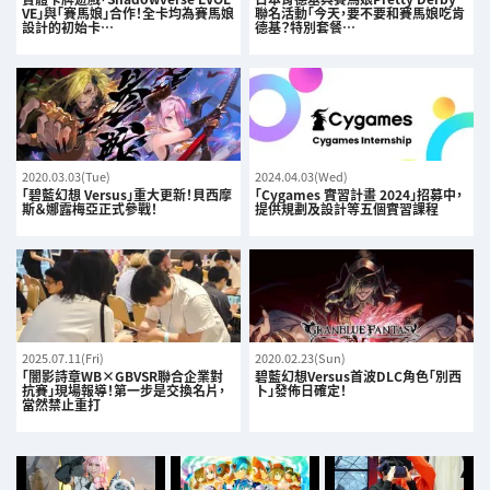
VE」與「賽馬娘」合作！全卡均為賽馬娘
聯名活動「今天，要不要和賽馬娘吃肯
設計的初始卡…
德基？特別套餐…
2020.03.03(Tue)
2024.04.03(Wed)
「碧藍幻想 Versus」重大更新！貝西摩
「Cygames 實習計畫 2024」招募中，
斯＆娜露梅亞正式參戰！
提供規劃及設計等五個實習課程
2025.07.11(Fri)
2020.02.23(Sun)
「闇影詩章WB×GBVSR聯合企業對
碧藍幻想Versus首波DLC角色「別西
抗賽」現場報導！第一步是交換名片，
卜」發佈日確定！
當然禁止重打