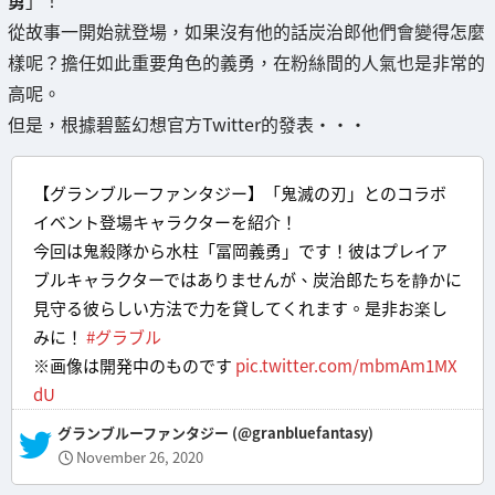
勇
」！
從故事一開始就登場，如果沒有他的話炭治郎他們會變得怎麼
樣呢？擔任如此重要角色的義勇，在粉絲間的人氣也是非常的
高呢。
但是，根據碧藍幻想官方Twitter的發表・・・
【グランブルーファンタジー】「鬼滅の刃」とのコラボ
イベント登場キャラクターを紹介！
今回は鬼殺隊から水柱「冨岡義勇」です！彼はプレイア
ブルキャラクターではありませんが、炭治郎たちを静かに
見守る彼らしい方法で力を貸してくれます。是非お楽し
みに！
#グラブル
※画像は開発中のものです
pic.twitter.com/mbmAm1MX
dU
— グランブルーファンタジー (@granbluefantasy)
November 26, 2020