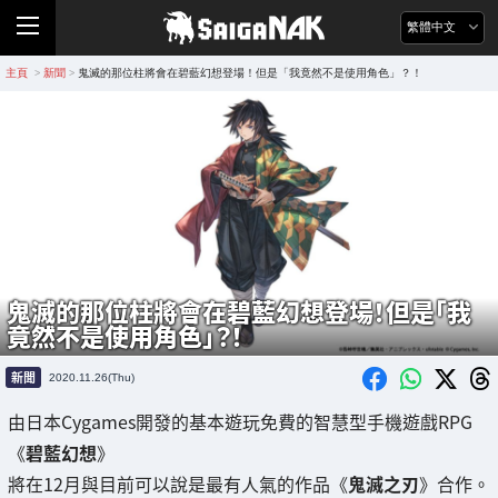
繁體中文
主頁
新聞
鬼滅的那位柱將會在碧藍幻想登場！但是「我竟然不是使用角色」？！
>
>
鬼滅的那位柱將會在碧藍幻想登場！但是「我
竟然不是使用角色」？！
新聞
2020.11.26(Thu)
由日本Cygames開發的基本遊玩免費的智慧型手機遊戲RPG
《
碧藍幻想
》
將在12月與目前可以說是最有人氣的作品《
鬼滅之刃
》合作。