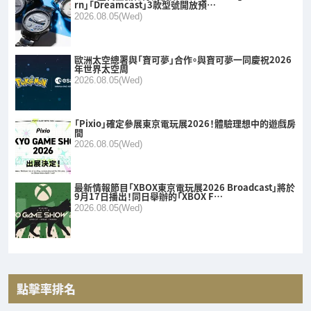
rn」「Dreamcast」3款型號開放預…
2026.08.05(Wed)
歐洲太空總署與「寶可夢」合作。與寶可夢一同慶祝2026
年世界太空周
2026.08.05(Wed)
「Pixio」確定參展東京電玩展2026！體驗理想中的遊戲房
間
2026.08.05(Wed)
最新情報節目「XBOX東京電玩展2026 Broadcast」將於
9月17日播出！同日舉辦的「XBOX F…
2026.08.05(Wed)
點擊率排名