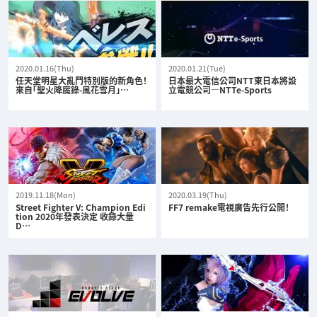
2020.01.16(Thu)
2020.01.21(Tue)
任天堂明星大亂鬥特別版的新角色！
日本最大電信公司NTT東日本將設
來自「聖火降魔錄-風花雪月」…
立電競公司—NTTe-Sports
2019.11.18(Mon)
2020.03.19(Thu)
Street Fighter V: Champion Edi
FF7 remake電視廣告先行公開！
tion 2020年發表決定 收錄大量
D…