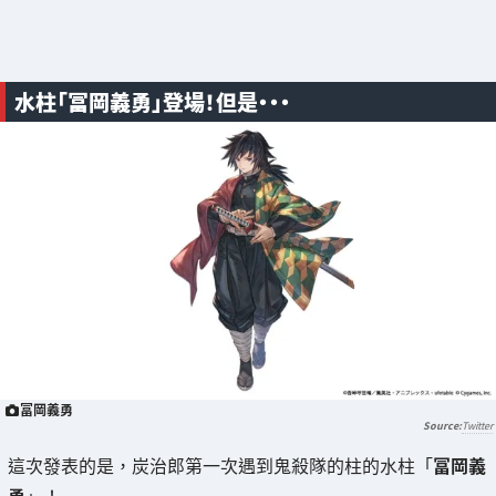
水柱「冨岡義勇」登場！但是・・・
冨岡義勇
Twitter
這次發表的是，炭治郎第一次遇到鬼殺隊的柱的水柱「
冨岡義