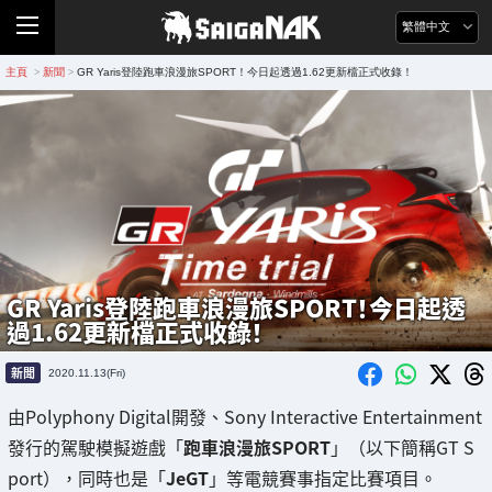
繁體中文
主頁
新聞
GR Yaris登陸跑車浪漫旅SPORT！今日起透過1.62更新檔正式收錄！
>
>
GR Yaris登陸跑車浪漫旅SPORT！今日起透
過1.62更新檔正式收錄！
新聞
2020.11.13(Fri)
由Polyphony Digital開發、Sony Interactive Entertainment
發行的駕駛模擬遊戲「
跑車浪漫旅SPORT
」（以下簡稱GT S
port），同時也是「
JeGT
」等電競賽事指定比賽項目。