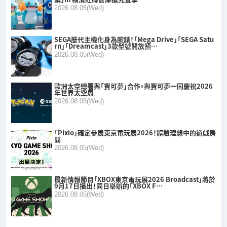
2026.08.05(Wed)
SEGA歷代主機化身為腕錶！「Mega Drive」「SEGA Satu
rn」「Dreamcast」3款型號開放預…
2026.08.05(Wed)
歐洲太空總署與「寶可夢」合作。與寶可夢一同慶祝2026
年世界太空周
2026.08.05(Wed)
「Pixio」確定參展東京電玩展2026！體驗理想中的遊戲房
間
2026.08.05(Wed)
最新情報節目「XBOX東京電玩展2026 Broadcast」將於
9月17日播出！同日舉辦的「XBOX F…
2026.08.05(Wed)