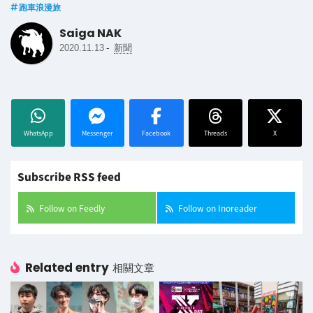
跑車浪漫旅
Saiga NAK
-
2020.11.13
新聞
WhatsApp
Messenger
Facebook
Threads
X
Subscribe RSS feed
Follow on Feedly
Follow on Inoreader
Related entry
相關文章