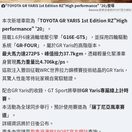
「TOYOTA GR YARIS 1st Edition RZ"High performance" '20」登場
跑車浪漫旅SPORT官方網站
本次新增車款為「
TOYOTA GR YARIS 1st Edition RZ"High
performance" '20
」。
搭載1.6升6速渦輪增壓引擎「
G16E-GTS
」，並採用四輪驅動
系統「
GR-FOUR
」，屬於GR Yaris的高階版本。
最大馬力達272PS、峰值扭力37.7kgm
，憑藉輕量化緊湊車
身實現
馬力重量比4.706kg/ps
。
這款注入豐田征戰WRC世界拉力錦標賽技術結晶的GR Yaris，
其驚人性能等待玩家親自駕馭驗證。
配合GR Yaris的收錄，GT Sport將舉辦
GR Yaris專屬線上計時
賽
。
本活動為全球同步舉行，預計使用賽道為「
薩丁尼亞風車賽
道
」。
詳細資訊將於日後公布。
更多內容請至
跑車浪漫旅SPORT官方網站
查詢。