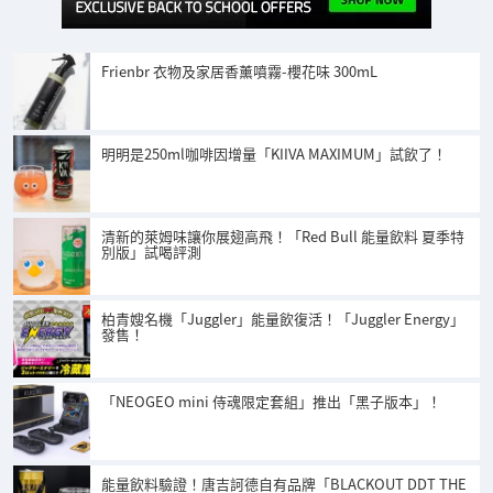
Frienbr 衣物及家居香薰噴霧-櫻花味 300mL
明明是250ml咖啡因增量「KIIVA MAXIMUM」試飲了！
清新的萊姆味讓你展翅高飛！「Red Bull 能量飲料 夏季特
別版」試喝評測
柏青嫂名機「Juggler」能量飲復活！「Juggler Energy」
發售！
「NEOGEO mini 侍魂限定套組」推出「黑子版本」！
能量飲料驗證！唐吉訶德自有品牌「BLACKOUT DDT THE