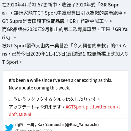
在2020年4月的1.57更新中，收錄了2020年式「
GR Supr
a
」，讓玩家能在GT Sport中體驗豐田引以為傲的最新跑車。
GR Supra是
豐田旗下性能品牌「GR」
首款專屬車型。
而GR品牌在2020年9月推出的第二款專屬車型，正是「
GR Ya
ris
」。
被GT Sport製作人
山內一典
譽為「令人興奮的車款」的GR Ya
ris，已於今日2020年11月13日(五)透過
1.62更新檔
正式加入G
T Sport。
It's been a while since I've seen a car exciting as this.
New update coming this week.
こういうワクワクするクルマは久しぶりです。
アップデートは今週来ます。
#GTSport
pic.twitter.com/J
dofNMD96l
— 山内 一典 / Kaz Yamauchi (@Kaz_Yamauchi)
November 9, 2020