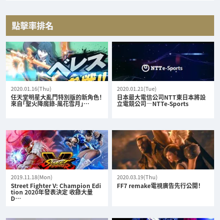
點擊率排名
2020.01.16(Thu)
2020.01.21(Tue)
任天堂明星大亂鬥特別版的新角色！
日本最大電信公司NTT東日本將設
來自「聖火降魔錄-風花雪月」…
立電競公司—NTTe-Sports
2019.11.18(Mon)
2020.03.19(Thu)
Street Fighter V: Champion Edi
FF7 remake電視廣告先行公開！
tion 2020年發表決定 收錄大量
D…