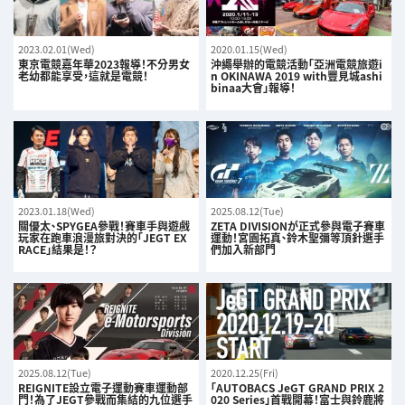
2023.02.01(Wed)
2020.01.15(Wed)
東京電競嘉年華2023報導！不分男女
沖繩舉辦的電競活動「亞洲電競旅遊i
老幼都能享受，這就是電競！
n OKINAWA 2019 with豐見城ashi
binaa大會」報導！
2023.01.18(Wed)
2025.08.12(Tue)
關優太、SPYGEA參戰！賽車手與遊戲
ZETA DIVISIONが正式參與電子賽車
玩家在跑車浪漫旅對決的「JEGT EX
運動！宮園拓真、鈴木聖彌等頂針選手
RACE」結果是！？
們加入新部門
2025.08.12(Tue)
2020.12.25(Fri)
REIGNITE設立電子運動賽車運動部
「AUTOBACS JeGT GRAND PRIX 2
門！為了JEGT參戰而集結的九位選手
020 Series」首戰開幕！富士與鈴鹿將