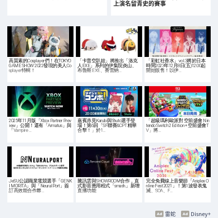
上演名留青史的賽事
高質素的Cosplayer們！在TOKYO
「卡普空趴娃」將推出「洛克
「彩虹社香水」vol.3將於日本
GAME SHOW 2022發現的美人Co
人EXE」系列的伊集院炎山、
時間2023年12月8日(五)12:00起
splayer特輯！
布魯斯.EXE、賽雷納…
開始販售！以伊…
2025年11月版「Xbox Partner Prev
嘉賓赤見Karubi與Shuto選手登
「超級瑪利歐派對 空前盛會 Nin
iew」公開！還有「Armatus」與
場！第6回「SF聯賽&CPT 精華
tendo Switch 2 Edition + 空前盛會T
「Vampire …
合擊！」於1…
V」將…
JeSU公認職業電競選手「GENK
騰訊雲與SHOWROOM合作，直
完全免費線上音樂節「Aniplex O
I MORITA」與「NeuralPort」簽
式影音應用程式「smash.」新增
nline Fest 2021」！第1波發表鬼
訂高效能合作夥…
直播功能
滅、SOA、F…
雷蛇
Disney+