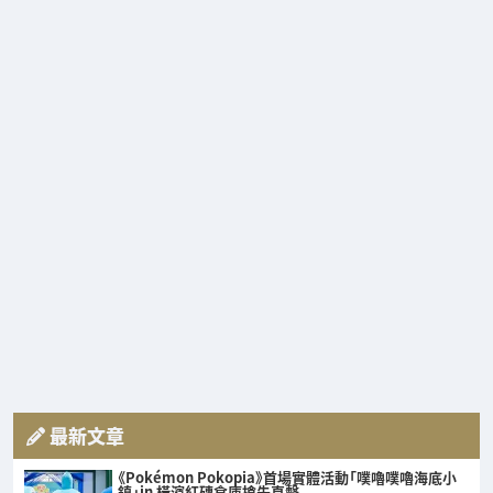
最新文章
《Pokémon Pokopia》首場實體活動「噗嚕噗嚕海底小
鎮」in 橫濱紅磚倉庫搶先直擊