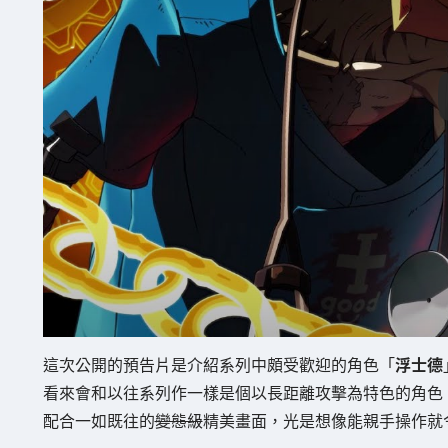
這次公開的預告片是介紹系列中頗受歡迎的角色「
浮士德
看來會和以往系列作一樣是個以長距離攻擊為特色的角色
配合一如既往的
變態級
精美畫面，光是想像能親手操作就