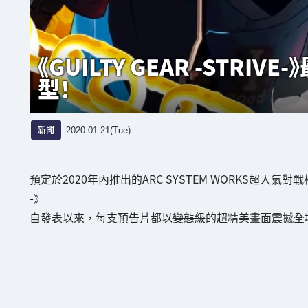
《GUILTY GEAR -STR
型！
新聞
2020.01.21(Tue)
預定於2020年內推出的ARC SYSTEM WORKS超人氣對
-
》
自發表以來，每支預告片都以
變態級
的超精美畫面震撼全