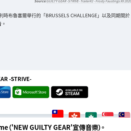
GUILTY GEAR -STRIVE- Trailer#2 - Frosty Faustings XII 202
時布魯塞爾舉行的「BRUSSELS CHALLENGE」以及同期間於
告
。
AR -STRIVE-
Game（'NEW GUILTY GEAR'宣傳音樂）。