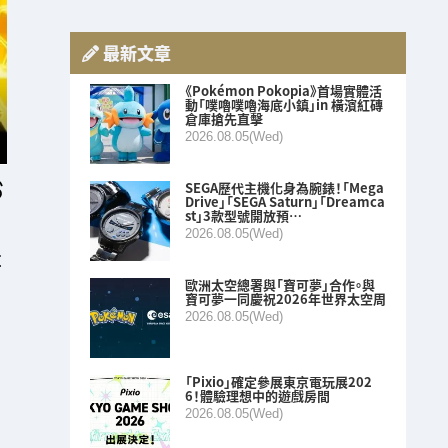
最新文章
《Pokémon Pokopia》首場實體活
動「噗嚕噗嚕海底小鎮」in 橫濱紅磚
倉庫搶先直擊
2026.08.05(Wed)
SEGA歷代主機化身為腕錶！「Mega
Drive」「SEGA Saturn」「Dreamca
st」3款型號開放預…
2026.08.05(Wed)
E
歐洲太空總署與「寶可夢」合作。與
寶可夢一同慶祝2026年世界太空周
2026.08.05(Wed)
「Pixio」確定參展東京電玩展202
6！體驗理想中的遊戲房間
2026.08.05(Wed)