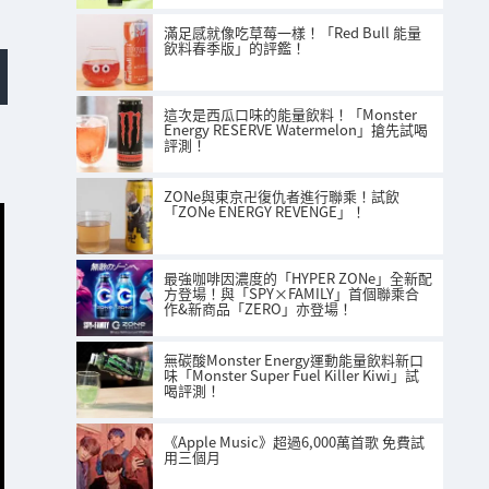
滿足感就像吃草莓一樣！「Red Bull 能量
飲料春季版」的評鑑！
這次是西瓜口味的能量飲料！「Monster
Energy RESERVE Watermelon」搶先試喝
評測！
ZONe與東京卍復仇者進行聯乘！試飲
「ZONe ENERGY REVENGE」！
最強咖啡因濃度的「HYPER ZONe」全新配
方登場！與「SPY×FAMILY」首個聯乘合
作&新商品「ZERO」亦登場！
無碳酸Monster Energy運動能量飲料新口
味「Monster Super Fuel Killer Kiwi」試
喝評測！
《Apple Music》超過6,000萬首歌 免費試
用三個月