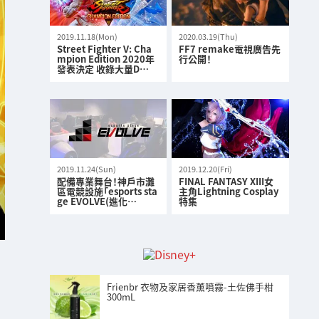
2019.11.18(Mon)
2020.03.19(Thu)
Street Fighter V: Cha
FF7 remake電視廣告先
mpion Edition 2020年
行公開！
發表決定 收錄大量D…
2019.11.24(Sun)
2019.12.20(Fri)
配備專業舞台！神戶市灘
FINAL FANTASY XIII女
區電競設施「esports sta
主角Lightning Cosplay
ge EVOLVE(進化…
特集
Frienbr 衣物及家居香薰噴霧-土佐佛手柑
300mL