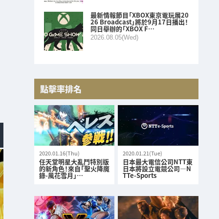
最新情報節目「XBOX東京電玩展20
26 Broadcast」將於9月17日播出！
同日舉辦的「XBOX F…
2026.08.05(Wed)
點擊率排名
2020.01.16(Thu)
2020.01.21(Tue)
任天堂明星大亂鬥特別版
日本最大電信公司NTT東
的新角色！來自「聖火降魔
日本將設立電競公司—N
錄-風花雪月」…
TTe-Sports