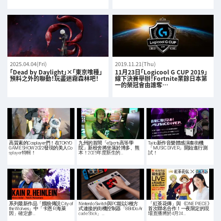
2025.04.04(Fri)
2019.11.21(Thu)
「Dead by Daylight」×「東京喰種」
11月23日「Logicool G CUP 2019」
預料之外的聯動！玩盡迷霧森林吧！
線下決賽舉辦！Fortnite業餘日本第
一的榮冠會由誰奪…
高質素的Cosplayer們！在TOKYO
九州的首間「eSports高等學
Taito新作音樂體感演奏街機
GAME SHOW 2022發現的美人Co
院」新校舍將坐落於博多、熊
「MUSIC DIVER」開始進行測
splayer特輯！
本！2025年度新生的…
試！
系列最新作品「餓狼傳説 City of
Nintendo Switch與PC能以3種方
「紅茶花傳」與《ONE PIECE》
the Wolves」中「卡恩·R·海萊
式連接的街機控制器「8BitDo Ar
首次聯名合作！一夜限定的現
因」確定參…
cade Stick」…
場直播將於4月24…