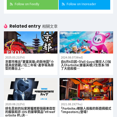
Follow on Feedly
Follow on Inoreader
Related entry
相關文章
2025.03.21(Fri)
2024.08.07(Wed)
京都市推出「要塞英雄」的新地圖「小
自8月6日起，《Fall Guys(糖豆人)》加
道具捉迷藏」！在二年坂・產寧坂為原
入《Fortnite(要塞英雄)》生態系！除
型的舞台上…
了大逃殺模…
2020.08.21(Fri)
2021.08.19(Thu)
排名靠前的玩家將獲贈那個蘋果造型
「Fortnite」裡狼人殺般的新遊戲模式
的服裝和非 iOS 的豪華獎品「#FreeF
「Impostors」登場！
ortnite 杯」決…