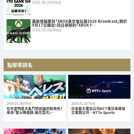
2026.08.05(Wed)
最新情報節目「XBOX東京電玩展2026 Broadcast」將於
9月17日播出！同日舉辦的「XBOX F…
2026.08.05(Wed)
點擊率排名
2020.01.16(Thu)
2020.01.21(Tue)
任天堂明星大亂鬥特別版的新角色！
日本最大電信公司NTT東日本將設
來自「聖火降魔錄-風花雪月」…
立電競公司—NTTe-Sports