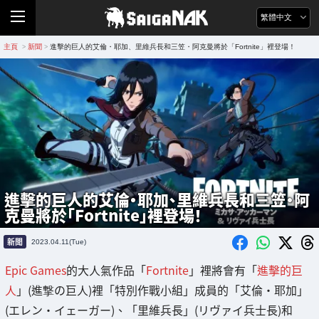
繁體中文
主頁
新聞
進擊的巨人的艾倫・耶加、里維兵長和三笠・阿克曼將於「Fortnite」裡登場！
>
>
進擊的巨人的艾倫・耶加、里維兵長和三笠・阿
克曼將於「Fortnite」裡登場！
新聞
2023.04.11(Tue)
Epic Games
的大人氣作品「
Fortnite
」裡將會有「
進擊的巨
人
」(進撃の巨人)裡「特別作戰小組」成員的「艾倫・耶加」
(エレン・イェーガー)、「里維兵長」(リヴァイ兵士長)和