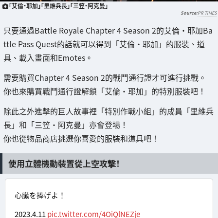
「艾倫・耶加」「里維兵長」「三笠・阿克曼」
PR TIMES
只要通過Battle Royale Chapter 4 Season 2的艾倫・耶加Ba
ttle Pass Quest的話就可以得到「艾倫・耶加」的服裝、道
具、載入畫面和Emotes。
需要購買Chapter 4 Season 2的戰鬥通行證才可進行挑戰。
你也來購買戰鬥通行證解鎖「艾倫・耶加」的特別服裝吧！
除此之外進擊的巨人故事裡「特別作戰小組」的成員「里維兵
長」和「三笠・阿克曼」亦會登場！
你也從物品商店挑選你喜愛的服裝和道具吧！
使用立體機動裝置從上空攻撃！
心臓を捧げよ！
2023.4.11
pic.twitter.com/4OiQlNEZje