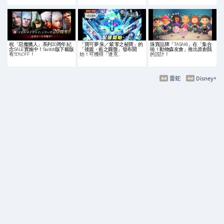
祝「惡魔獵人」系列20周年 紀
「寶可夢 朱／紫 零之秘寶」的
珠寶品牌「TASAKI」在「集合
念SALE實施中！Switch版下載版
「後篇・藍之圓盤」發布開
啦！動物森友會」推出原創我
有50%OFF！
始！可獲得「達克…
的設計！
雷蛇
Disney+