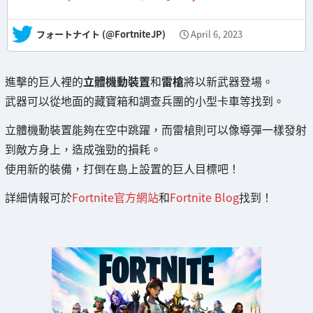
— フォートナイト (@FortniteJP)
April 6, 2023
進擊的巨人裡的
立體機動裝置
和
雷槍
將以新武器登場。
武器可以從地面的藏寶箱和調查兵團的小型卡車等找到。
立體機動裝置能夠在空中跳躍，而雷槍則可以像導彈一樣發射
到敵方身上，造成強勁的損耗。
使用新的裝備，打倒在島上設置的巨人目標吧！
詳細情報可於
Fortnite官方網站
和
Fortnite Blog
找到！