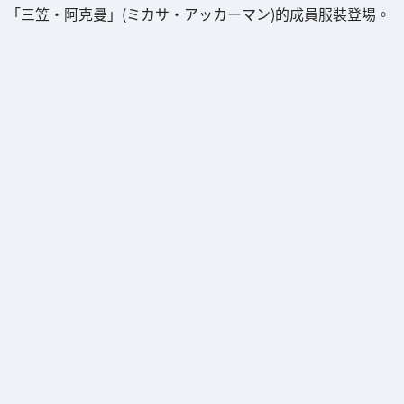
「三笠・阿克曼」(ミカサ・アッカーマン)的成員服裝登場。