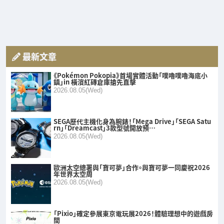
最新文章
《Pokémon Pokopia》首場實體活動「噗嚕噗嚕海底小
鎮」in 橫濱紅磚倉庫搶先直擊
2026.08.05(Wed)
SEGA歷代主機化身為腕錶！「Mega Drive」「SEGA Satu
rn」「Dreamcast」3款型號開放預…
2026.08.05(Wed)
歐洲太空總署與「寶可夢」合作。與寶可夢一同慶祝2026
年世界太空周
2026.08.05(Wed)
「Pixio」確定參展東京電玩展2026！體驗理想中的遊戲房
間