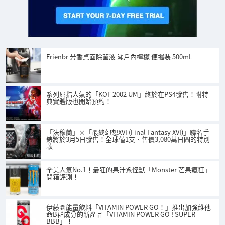
Frienbr 芳香桌面除菌液 瀨戶內檸檬 便攜裝 500mL
系列屈指人氣的「KOF 2002 UM」終於在PS4發售！附特
典實體版也開始預約！
「法穆蘭」×「最終幻想XVI (Final Fantasy XVI)」聯名手
錶將於3月5日發售！全球僅1支、售價3,080萬日圓的特別
款
全美人氣No.1！最狂的果汁系怪獸「Monster 芒果瘋狂」
開箱評測！
伊藤園能量飲料「VITAMIN POWER GO！」推出加強維他
命B群成分的新產品「VITAMIN POWER GO ! SUPER
BBB」！