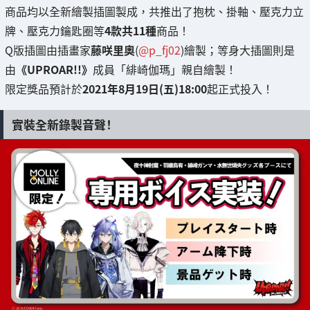
商品均以全新繪製插圖製成，共推出了抱枕、掛軸、壓克力立
牌、壓克力鑰匙圈等
4款共11種
商品！
Q版插圖由插畫家
藤咲里奧
(
@p_fj02
)繪製；等身大插圖則是
由
《UPROAR!!》
成員「緋崎伽瑪」親自繪製！
限定獎品預計於
2021年8月19日(五)18:00
起正式投入！
實裝全新錄製音聲！