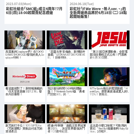
2023.07.03(Mon)
2024.06.18(Tue)
彩虹社組合「SMC組」成立4周年！7月
彩虹社「If We Were ~咎人ver. ~」的
6日(四)18:00起開賣紀念週邊
全新周邊商品將於6月18日（二）18點
起開始販售！
高質素的Cosplayer們！在TOKYO
「惡靈古堡 安魂曲」新增額外
「第 20 屆亞洲運動會」全部電
GAME SHOW 2022發現的美人Co
遊戲「LEON MUST DIE FOREVE
競項目賽程正式公布！門票將
splayer特輯！
R」！節奏明快、…
於 6 月 30 日開…
看這篇就對了！新情報滿載的
預計遊玩時間10小時的體驗
NTTe-Sports推出的電競眼鏡「H
「任天堂直面會 2021.2.18」發
版！？Nintendo Switch版「勇者
awkEye」群眾募資達成驚人的1,
表內容彙整！
鬥惡龍XI S」的「…
112%！更推出…
新咒術打卡位！1011 SIPTEA x
睽違4年舉辦「遊戲王世界冠軍
這次是什麼口味呢？可飲用的
《咒術迴戰》買飲品付送咒術
賽 2023」，決定世界最強決鬥
寶石「Red Bull能量飲料 Ruby Ed
週邊產品
者！25週年紀念…
ition」試喝評…