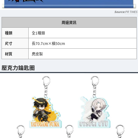
PR TIMES
周邊資訊
種類
全1種類
尺寸
長70.7cm×橫50cm
材質
麂皮製
壓克力鑰匙圈