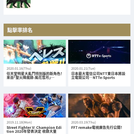
點擊率排名
2020.01.16(Thu)
2020.01.21(Tue)
任天堂明星大亂鬥特別版的新角色！
日本最大電信公司NTT東日本將設
來自「聖火降魔錄-風花雪月」…
立電競公司—NTTe-Sports
2019.11.18(Mon)
2020.03.19(Thu)
Street Fighter V: Champion Edi
FF7 remake電視廣告先行公開！
tion 2020年發表決定 收錄大量