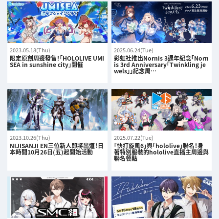
2023.05.18(Thu)
2025.06.24(Tue)
限定原創周邊發售！「HOLOLIVE UMI
彩虹社推出Nornis 3週年紀念「Norn
SEA in sunshine city」開催
is 3rd Anniversary「Twinkling je
wels」」紀念周…
2023.10.26(Thu)
2025.07.22(Tue)
NIJISANJI EN三位新人即將出道！日
「快打旋風6」與「hololive」聯名！身
本時間10月26日(五)起開始活動
著特別服裝的hololive直播主周邊與
聯名餐點