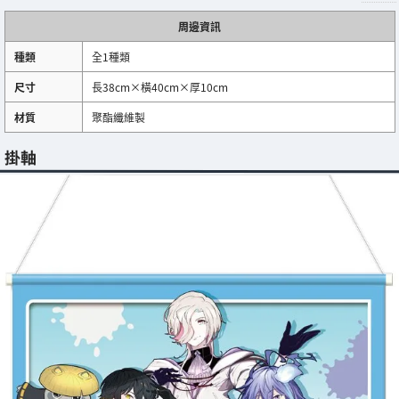
周邊資訊
種類
全1種類
尺寸
長38cm×橫40cm×厚10cm
材質
聚酯纖維製
掛軸