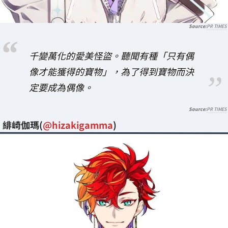
PR TIMES
千變萬化的愛美怪盜。聽聞有種「只有偶
像才能獲得的寶物」，為了得到寶物而決
定要成為偶像。
PR TIMES
緋崎伽瑪(
@hizakigamma
)