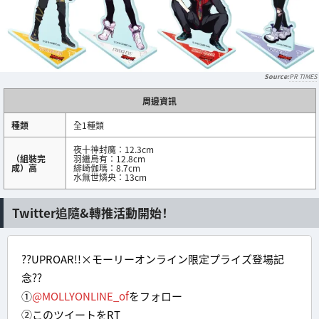
PR TIMES
周邊資訊
種類
全1種類
夜十神封魔：12.3cm
（組裝完
羽繼烏有：12.8cm
成）高
緋崎伽瑪：8.7cm
水無世燐央：13cm
Twitter追隨&轉推活動開始！
??UPROAR!!×モーリーオンライン限定プライズ登場記
念??
①
@MOLLYONLINE_of
をフォロー
②このツイートをRT