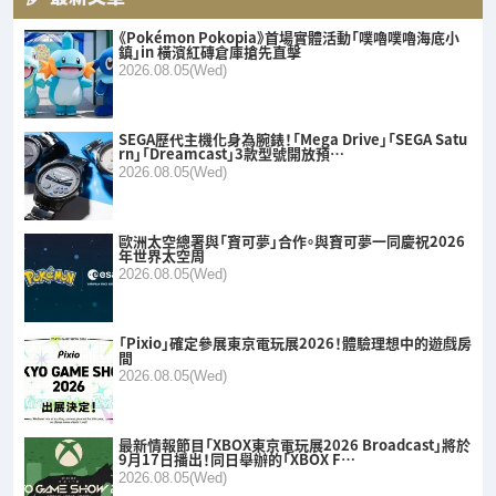
《Pokémon Pokopia》首場實體活動「噗嚕噗嚕海底小
鎮」in 橫濱紅磚倉庫搶先直擊
2026.08.05(Wed)
SEGA歷代主機化身為腕錶！「Mega Drive」「SEGA Satu
rn」「Dreamcast」3款型號開放預…
2026.08.05(Wed)
歐洲太空總署與「寶可夢」合作。與寶可夢一同慶祝2026
年世界太空周
2026.08.05(Wed)
「Pixio」確定參展東京電玩展2026！體驗理想中的遊戲房
間
2026.08.05(Wed)
最新情報節目「XBOX東京電玩展2026 Broadcast」將於
9月17日播出！同日舉辦的「XBOX F…
2026.08.05(Wed)