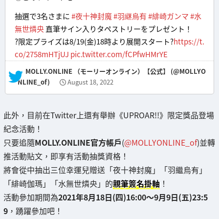
抽選で3名さまに
#夜十神封魔
#羽継烏有
#緋崎ガンマ
#水
無世燐央
直筆サイン入りタペストリーをプレゼント！
?限定プライズは8/19(金)18時より展開スタート?
https://t.
co/2758mHTjUJ
pic.twitter.com/fCPfwHMrYE
— MOLLY.ONLINE （モーリーオンライン）【公式】 (@MOLLYO
NLINE_of)
August 18, 2022
此外，目前在Twitter上還有舉辦《UPROAR!!》限定獎品登場
紀念活動！
只要追隨
MOLLY.ONLINE官方帳戶
(
@MOLLYONLINE_of
)並轉
推活動貼文，即享有活動抽獎資格！
將會從中抽出三位幸運兒贈送「夜十神封魔」「羽繼烏有」
「緋崎伽瑪」「水無世燐央」的
親筆簽名掛軸
！
活動參加期間為
2021年8月18日(四)16:00～9月9日(五)23:5
9
，踴躍參加吧！