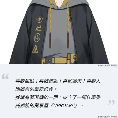
PR TIMES
喜歡甜點！喜歡遊戲！喜歡聊天！喜歡人
間娛樂的萬能妖怪。
據說有著潔癖的一面。成立了一間什麼委
託都接的萬事屋『UPROAR‼︎』。
PR TIMES