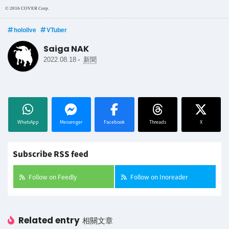
© 2016 COVER Corp.
hololive
VTuber
Saiga NAK
-
2022.08.18
新聞
WhatsApp
Messenger
Facebook
Threads
X
Subscribe RSS feed
Follow on Feedly
Follow on Inoreader
Related entry
相關文章