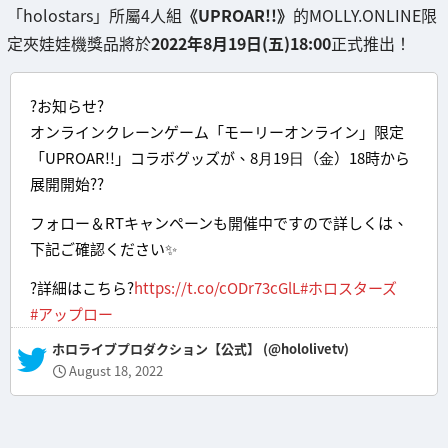
「holostars」所屬4人組
《UPROAR!!》
的MOLLY.ONLINE限
定夾娃娃機獎品將於
2022年8月19日(五)18:00
正式推出！
?お知らせ?
オンラインクレーンゲーム「モーリーオンライン」限定
「UPROAR!!」コラボグッズが、8⽉19⽇（⾦）18時から
展開開始??
フォロー＆RTキャンペーンも開催中ですので詳しくは、
下記ご確認ください✨
?詳細はこちら?
https://t.co/cODr73cGlL
#ホロスターズ
#アップロー
— ホロライブプロダクション【公式】 (@hololivetv)
August 18, 2022