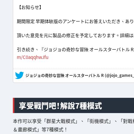
【お知らせ】
期間限定 早期体験版のアンケートにお答えいただき、あ
頂いた意見を元に製品の修正を予定しております。詳細は
引き続き、『ジョジョの奇妙な冒険 オールスターバトル 
m/C0aqqhwJfu
— ジョジョの奇妙な冒険 オールスターバトル R (@jojo_games_
享受戰鬥吧！解說7種模式
本作可以享受「群星大戰模式」、「街機模式」、「對戰
＆畫廊模式」等7種模式！