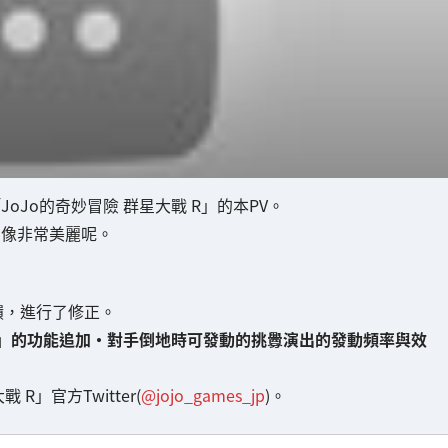
「JoJo的奇妙冒險 群星大戰 R」的本PV。
圖像非常美麗呢。
饋，進行了修正。
」的功能追加・對手倒地時可發動的挑釁演出的發動頻率與效
」官方Twitter(
@jojo_games_jp
)。