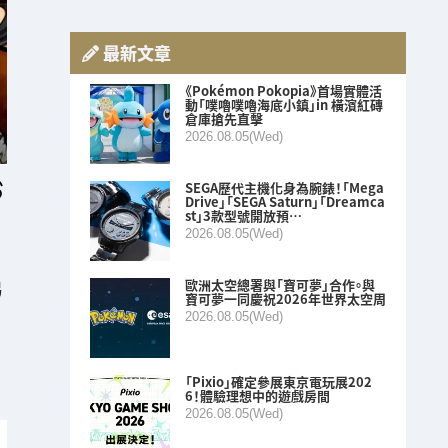
最新文章
《Pokémon Pokopia》首場實體活
動「噗嚕噗嚕海底小鎮」in 橫濱紅磚
倉庫搶先直擊
2026.08.05(Wed)
SEGA歷代主機化身為腕錶！「Mega
Drive」「SEGA Saturn」「Dreamca
st」3款型號開放預…
2026.08.05(Wed)
歐洲太空總署與「寶可夢」合作。與
易
寶可夢一同慶祝2026年世界太空周
2026.08.05(Wed)
「Pixio」確定參展東京電玩展202
6！體驗理想中的遊戲房間
2026.08.05(Wed)