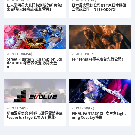
任天堂明星大亂鬥特別版的新角色！
日本最大電信公司NTT東日本將設
來自「聖火降魔錄-風花雪月」…
立電競公司—NTTe-Sports
2019.11.18(Mon)
2020.03.19(Thu)
Street Fighter V: Champion Edi
FF7 remake電視廣告先行公開！
tion 2020年發表決定 收錄大量
D…
2019.11.24(Sun)
2019.12.20(Fri)
配備專業舞台！神戶市灘區電競設施
FINAL FANTASY XIII女主角Light
「esports stage EVOLVE(進化…
ning Cosplay特集