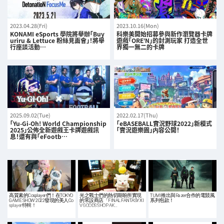
2023.04.28(Fri)
2023.10.16(Mon)
KONAMI eSports 學院將舉辦「Buy
科樂美開始招募參與新作瀏覽器卡牌
uriru & Lettuce 粉絲見面會」！將舉
遊戲「ORE’N」的封測玩家 打造全世
行座談活動…
界獨一無二的卡牌
2025.09.02(Tue)
2022.02.17(Thu)
「Yu-Gi-Oh! World Championship
「eBASEBALL實況野球2022」新模式
2025」公佈全新遊戲王卡牌遊戲訊
「實況遊樂園」内容公開！
息！還有與「eFootb…
高質素的Cosplayer們！在TOKYO
光之戰士們的熱切期盼所實現
TUMI推出與Razer合作的電競風
GAME SHOW 2022發現的美人Co
的常設商店「FINAL FANTASY XI
系列包款！
splayer特輯！
V GOODS SHOP AK…