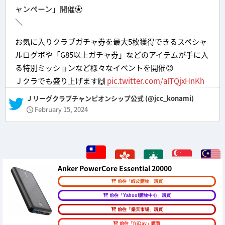
ャンペーン」開催⚽
＼
お気に入りクラブガチャ券を最大5枚獲得できるスペシャ
ルログボや「G85以上ガチャ券」などのアイテムが手に入
る特別ミッションなど様々なイベントを開催😊
Ｊクラでも盛り上げます🙌
pic.twitter.com/alTQjxHnKh
— Ｊリーグクラブチャンピオンシップ公式 (@jcc_konami)
February 15, 2024
Anker PowerCore Essential 20000
前往「蝦皮購物」購買
前往「Yahoo!購物中心」購買
前往「樂天市場」購買
前往「friDay」購買