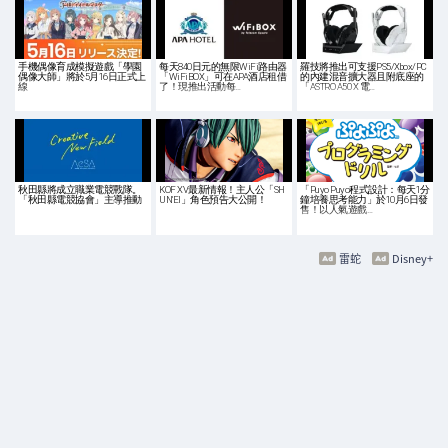
手機偶像育成模擬遊戲「學園
每天840日元的無限WiFi路由器
羅技將推出可支援PS5/Xbox/PC
偶像大師」將於5月16日正式上
「WiFiBOX」可在APA酒店租借
的內建混音擴大器且附底座的
線
了！現推出活動每…
「ASTRO A50 X 電…
秋田縣將成立職業電競戰隊。
KOF XV最新情報！主人公「SH
「Puyo Puyo程式設計：每天1分
「秋田縣電競協會」主導推動
UN'EI」角色預告大公開！
鐘培養思考能力」於10月6日發
售！以人氣遊戲…
雷蛇
Disney+