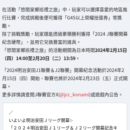
在活動「悠閒家鄉巡禮之旅」中，玩家可以選擇喜愛的地區進
行比賽，完成挑戰後便可獲得「G45以上榮耀扭蛋券」等獎
勵。
除了挑戰獎勵，玩家還能透過累積勝利獲得「2024 J聯賽開幕
紀念硬幣」，並用它兌換豐富的道具。
「悠閒家鄉巡禮之旅」的活動期間為日本時間
2024年2月15日
（四）14:00至2月20日（二）13:59
。
「2024明治安田J1聯賽＆J2聯賽」開幕紀念活動於2024年2
月15日（四）開始，聯賽也將於2024年2月23日（五）正式開
幕。
更多詳情請查閱J聯賽官方X(
@jcc_konami
)或遊戲內公告。
／
いよいよ明治安田Ｊリーグ開幕✨
「２０２４明治安田Ｊ１リーグ＆Ｊ２リーグ開幕記念キ