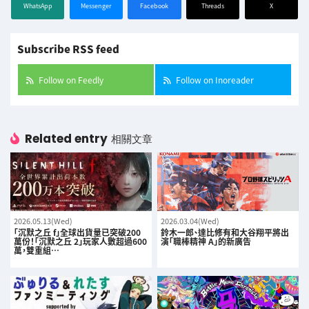
WhatsApp
Messenger
Facebook
Threads
X
Subscribe RSS feed
Follow on Feedly
Follow on Inoreader
Related entry
相關文章
2026.05.13(Wed)
2026.03.04(Wed)
「沉默之丘 f」全球出貨量已突破200
鈴木一郎、達比修有和大谷翔平將出
萬份！「沉默之丘 2」玩家人數超過600
演「職棒精神 A」的新廣告
萬，雙重組…