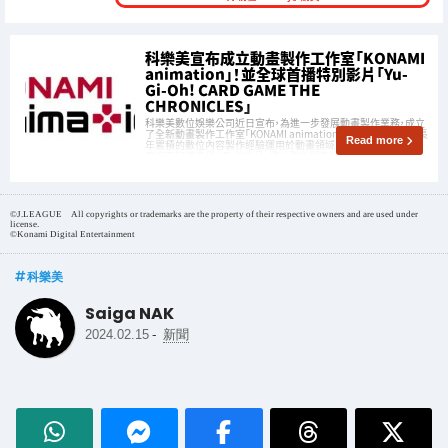
科樂美宣布成立動畫製作工作室「KONAMI
animation」！並全球首播特別影片「Yu-
Gi-Oh! CARD GAME THE
CHRONICLES」
科樂美數位娛樂公司近日宣布，為進一步發展動畫製作業務，成立
了全新動畫製作工作室「KONAMI animation」。此舉旨在將公司長
Read more
年累積的數位內容製作經驗運用於動畫領域，未來將不僅限於公
司旗下知識產權（IP）的作品，還計劃參與各類型的動畫製作。
©J.LEAGUE All copyrights or trademarks are the property of their respective owners and are used under
license.
©Konami Digital Entertainment
科樂美
Saiga NAK
-
2024.02.15
新聞