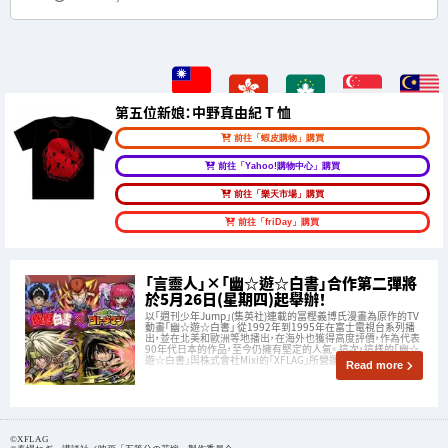
第五位新娘：中野真由紀 T 恤
前往「蝦皮購物」購買
前往「Yahoo!購物中心」購買
前往「樂天市場」購買
前往「friDay」購買
「言靈人」×「幽☆遊☆白書」合作第二彈將
於5月26日(星期四)起舉辦！
以「週刊少年Jump」(集英社)連載的冨樫義博氏漫畫為原作的TV
動畫「幽☆遊☆白書」 從1992年到1995年在富士電視台系列播
出，並在北美和歐洲等地播出，在海外也獲得高度評價，作為代表
90年代日本的作品，至今仍擁有堅定的人氣。 這次，這樣的「幽☆
遊☆白書」與株式會社Mixi的「XFLAG」所營運的以「言語」戰鬥的
Read more
©XFLAG