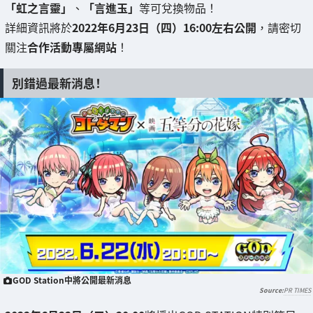
「虹之言靈」
、
「言進玉」
等可兌換物品！
詳細資訊將於
2022年6月23日（四）16:00左右公開
，請密切
關注
合作活動專屬網站
！
別錯過最新消息！
GOD Station中將公開最新消息
PR TIMES