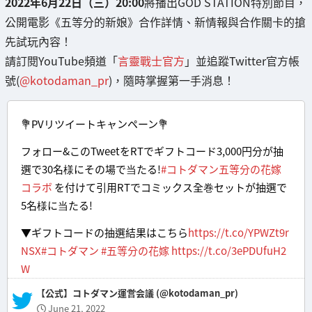
2022年6月22日（三）20:00
將播出GOD STATION特別節目，
公開電影《五等分的新娘》合作詳情、新情報與合作關卡的搶
先試玩內容！
請訂閱YouTube頻道「
言靈戰士官方
」並追蹤Twitter官方帳
號(
@kotodaman_pr
)，隨時掌握第一手消息！
💐PVリツイートキャンペーン💐
フォロー&このTweetをRTでギフトコード3,000円分が抽
選で30名様にその場で当たる!
#コトダマン五等分の花嫁
コラボ
を付けて引用RTでコミックス全巻セットが抽選で
5名様に当たる!
▼ギフトコードの抽選結果はこちら
https://t.co/YPWZt9r
NSX
#コトダマン
#五等分の花嫁
https://t.co/3ePDUfuH2
W
— 【公式】コトダマン運営会議 (@kotodaman_pr)
June 21, 2022