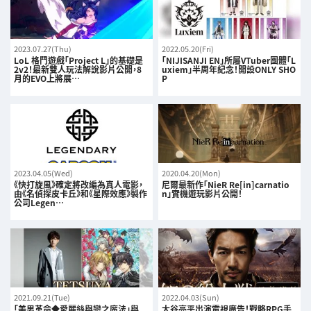
2023.07.27(Thu)
2022.05.20(Fri)
LoL 格鬥遊戲「Project L」的基礎是
「NIJISANJI EN」所屬VTuber團體「L
2v2！最新雙人玩法解說影片公開，8
uxiem」半周年紀念！開設ONLY SHO
月的EVO上將展…
P
2023.04.05(Wed)
2020.04.20(Mon)
《快打旋風》確定將改編為真人電影，
尼爾最新作「NieR Re[in]carnatio
由《名偵探皮卡丘》和《星際效應》製作
n」實機遊玩影片公開！
公司Legen…
2021.09.21(Tue)
2022.04.03(Sun)
「美男革命◆愛麗絲與戀之魔法」與
大谷亮平出演電視廣告！戰略RPG手