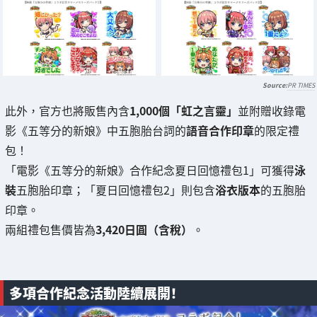
PR TIMES
此外，官方也將販售內含
1,000個「虹之言靈」
並附贈收錄電
影《五等分的新娘》中五胞胎台詞的
語音合作印章
的限定禮
包！
「電影《五等分的新娘》合作紀念夏日回憶禮包1」可獲得
泳
裝
五胞胎印章；「夏日回憶禮包2」則包含
浴衣版本
的五胞胎
印章。
兩組禮包售價皆為
3,420日圓（含稅）
。
多項合作紀念活動陸續展開！