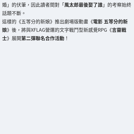
婚」的伏筆，因此讀者間對「
風太郎最後娶了誰
」的考察始終
話題不斷。
這樣的《五等分的新娘》推出劇場版動畫《
電影 五等分的新
娘
》後，將與XFLAG營運的文字戰鬥型新感覺RPG《
言靈戰
士
》展開
第二彈聯名合作活動
！