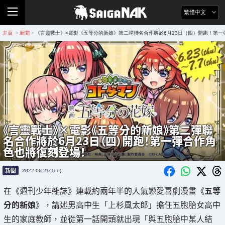
繁體中文
主頁
新聞
《言靈戰士》×電影《五等分的新娘》第二彈聯名合作將於6月23日（四）開跑！第一
>
>
《言靈戰士》×電影《五等分的新娘》第二彈聯
名合作將於6月23日（四）開跑！第一彈合作角
色也將復刻登場！
新聞
2022.06.21(Tue)
在《週刊少年雜誌》連載約兩年半的人氣戀愛喜劇漫畫《
五等
分的新娘
》，講述男高中生「上杉風太郎」擔任五胞胎女高中
生的家庭教師，並從第一話開頭就出現「與五胞胎中某人結