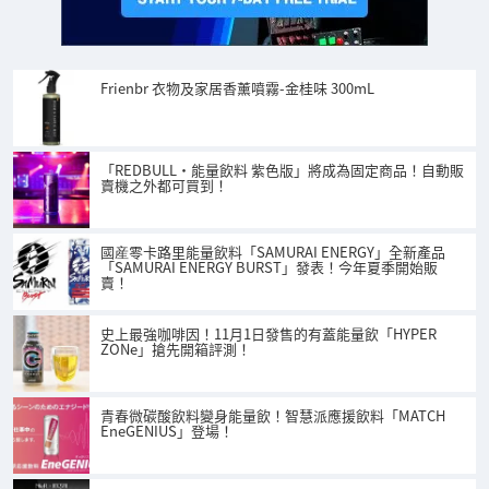
Frienbr 衣物及家居香薰噴霧-金桂味 300mL
「REDBULL・能量飲料 紫色版」將成為固定商品！自動販
賣機之外都可買到！
國産零卡路里能量飲料「SAMURAI ENERGY」全新產品
「SAMURAI ENERGY BURST」發表！今年夏季開始販
賣！
史上最強咖啡因！11月1日發售的有蓋能量飲「HYPER
ZONe」搶先開箱評測！
青春微碳酸飲料變身能量飲！智慧派應援飲料「MATCH
EneGENIUS」登場！