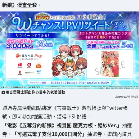
新娘》漫畫全套
。
用言靈戰士選出你心目中的老婆活動
PR TIMES
透過專屬活動網站綁定《言靈戰士》遊戲帳號與Twitter帳
號，即可參加抽選活動，獲得下列好禮：
「電影《五等分的新娘》視覺圖 壓克力板・婚紗Ver.」
抽選
券、
「可選式電子支付10,000日圓分」
抽選券、遊戲內道具