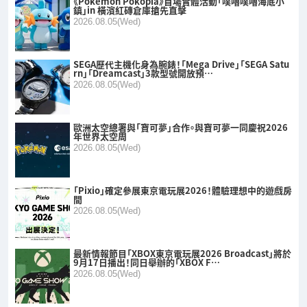
《Pokémon Pokopia》首場實體活動「噗嚕噗嚕海底小
鎮」in 橫濱紅磚倉庫搶先直擊
2026.08.05(Wed)
SEGA歷代主機化身為腕錶！「Mega Drive」「SEGA Satu
rn」「Dreamcast」3款型號開放預…
2026.08.05(Wed)
歐洲太空總署與「寶可夢」合作。與寶可夢一同慶祝2026
年世界太空周
2026.08.05(Wed)
「Pixio」確定參展東京電玩展2026！體驗理想中的遊戲房
間
2026.08.05(Wed)
最新情報節目「XBOX東京電玩展2026 Broadcast」將於
9月17日播出！同日舉辦的「XBOX F…
2026.08.05(Wed)