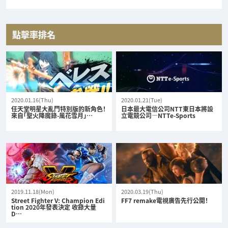
點擊率排名
2020.01.16(Thu)
2020.01.21(Tue)
任天堂明星大亂鬥特別版的新角色！
日本最大電信公司NTT東日本將設
來自「聖火降魔錄-風花雪月」…
立電競公司—NTTe-Sports
2019.11.18(Mon)
2020.03.19(Thu)
Street Fighter V: Champion Edi
FF7 remake電視廣告先行公開！
tion 2020年發表決定 收錄大量
D…