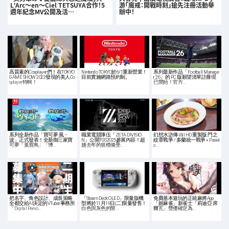
L’Arc〜en〜Ciel TETSUYA合作！5
游「魔戒：開戰時刻」搶先注冊活動舉
週年紀念MV公開及活…
辦中！
高質素的Cosplayer們！在TOKYO
Nintendo TOKYO於6/1重新營業！
系列最新作品「Football Manage
GAME SHOW 2022發現的美人Co
目前實施網路預約制。
r 26」的 PC 版願望清單註冊現
splayer特輯！
已開始！官方…
系列全新作品「寶可夢 風・
職業電競隊伍「ZETA DIVISIO
幻想水滸傳 I&II HD 重製版 門之
波」正式發表！全新御三家寶
N」公開TGS2025參展內容！超
紋章戰爭 / 多蘭統一戰爭 × Pasel
可夢「葉眉鳥」「博…
越去年的規模備受…
a …
把名字、角色設計、成長策略
「Steam Deck OLED」限量版機
免費基本遊玩的正統麻將App
全都交給AI決定的VTuber事務所
型將於11月19日(二)限量發售！
「姬麻雀」新雀士「莉迪亞·席
「Digital Perso…
白色與灰色的限…
爾瓦」聲優確定為…