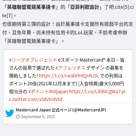
「
英雄聯盟電競萬事達卡
」的「
亞菲利歐設計
」了吧:cite[5]:ci
te[7]。
也很期待第三彈的設計！由於萬事達卡支援所有遊戲平台的支
付，且免年費，尚未持有信用卡的LoL玩家，不妨考慮申辦
「英雄聯盟電競萬事達卡」。
#リーグオブレジェンド
eスポーツ Mastercard® 本日、皆
さんの投票で選ばれた
#アフェリオス
デザイン の募集を
開始しました!
https://t.co/cwabIYnIQr
#LOL
での利用は
ポイント20倍(2021年12月末まで) [入会特典]最大5,000円
相当分の
#ポイント
#loljapan
https://t.co/LiDBlCgWu7
pi
c.twitter.com/s58vtrdVtd
— Mastercard Japan 公式ページ (@MastercardJP)
September 6, 2021