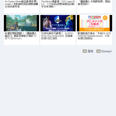
Arc System Works確定參展冬季C
PlayStation將參展「EVO Japan 20
「魔物獵人 大咆哮歌牌」開始
omiket！布莉姬特與拉姆蕾薩爾
23」！PS5試玩與豐富贈品活動
接受預約！
全新插畫周邊…
等你來體驗！
命運的雙龍甦醒！《魔物獵人
日本玩家亦可參戰！《CAPCO
動漫歌曲大集合「卡拉OK JOYS
物語 3》最新宣傳影片將於 10
M Pro Tour Online 2020》亞洲東
OUND for Nintendo Switch」10天
月 31 日Premium…
區賽2現正接受…
免費活動開始
雷蛇
Disney+