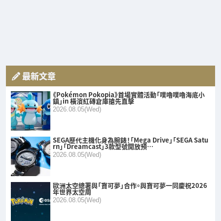
最新文章
《Pokémon Pokopia》首場實體活動「噗嚕噗嚕海底小
鎮」in 橫濱紅磚倉庫搶先直擊
2026.08.05(Wed)
SEGA歷代主機化身為腕錶！「Mega Drive」「SEGA Satu
rn」「Dreamcast」3款型號開放預…
2026.08.05(Wed)
歐洲太空總署與「寶可夢」合作。與寶可夢一同慶祝2026
年世界太空周
2026.08.05(Wed)