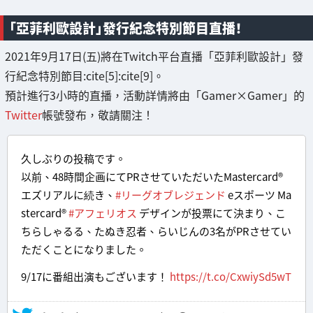
「亞菲利歐設計」發行紀念特別節目直播！
2021年9月17日(五)將在Twitch平台直播「亞菲利歐設計」發
行紀念特別節目:cite[5]:cite[9]。
預計進行3小時的直播，活動詳情將由「Gamer×Gamer」的
Twitter
帳號發布，敬請關注！
久しぶりの投稿です。
以前、48時間企画にてPRさせていただいたMastercard®
エズリアルに続き、
#リーグオブレジェンド
eスポーツ Ma
stercard®
#アフェリオス
デザインが投票にて決まり、こ
ちらしゃるる、たぬき忍者、らいじんの3名がPRさせてい
ただくことになりました。
9/17に番組出演もございます！
https://t.co/CxwiySd5wT