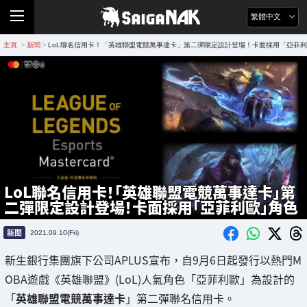
繁體中文
主頁
新聞
LoL聯名信用卡！「英雄聯盟電競萬事達卡」第二彈限定設計登場！卡面採用「亞菲
>
>
LoL聯名信用卡！「英雄聯盟電競萬事達卡」第
二彈限定設計登場！卡面採用「亞菲利歐」角色
新聞
2021.09.10(Fri)
新生銀行集團旗下公司APLUS宣布，自9月6日起發行以熱門M
OBA遊戲《英雄聯盟》(LoL)人氣角色「亞菲利歐」為設計的
「
英雄聯盟電競萬事達卡
」第二彈聯名信用卡。