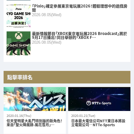
「Pixio」確定參展東京電玩展2026！體驗理想中的遊戲房
間
2026.08.05(Wed)
最新情報節目「XBOX東京電玩展2026 Broadcast」將於
9月17日播出！同日舉辦的「XBOX F…
2026.08.05(Wed)
點擊率排名
2020.01.16(Thu)
2020.01.21(Tue)
任天堂明星大亂鬥特別版的新角色！
日本最大電信公司NTT東日本將設
來自「聖火降魔錄-風花雪月」…
立電競公司—NTTe-Sports