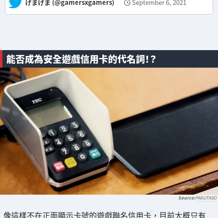
— げまげま (@gamersxgamers)
September 6, 2021
能否成為安全遊戲信用卡的代名詞！？
PAKUTASO
像這樣不在正面顯示卡號的遊戲聯名信用卡，目前大概只有