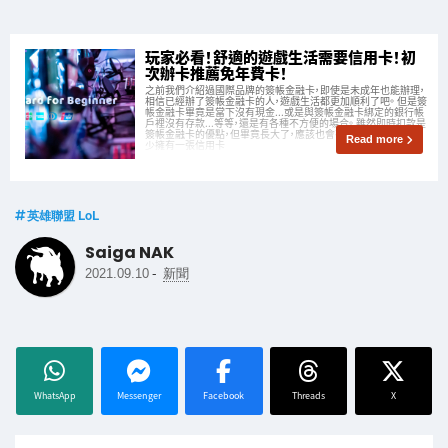
玩家必看！舒適的遊戲生活需要信用卡！初
次辦卡推薦免年費卡！
之前我們介紹過國際品牌的簽帳金融卡，即使是未成年也能辦理，
相信已經辦了簽帳金融卡的人，遊戲生活都更加順利了吧。 但是簽
帳金融卡畢竟是當下沒有現金...或是與簽帳金融卡綁定的銀行帳
戶裡沒有存款...等等，還是有各種不方便的場合。 雖然即時扣款是
簽帳金融卡的優點，但畢竟長大了，應該也會有人覺得「還是想至
Read more
少擁有一張信用卡
英雄聯盟 LoL
Saiga NAK
-
2021.09.10
新聞
WhatsApp
Messenger
Facebook
Threads
X