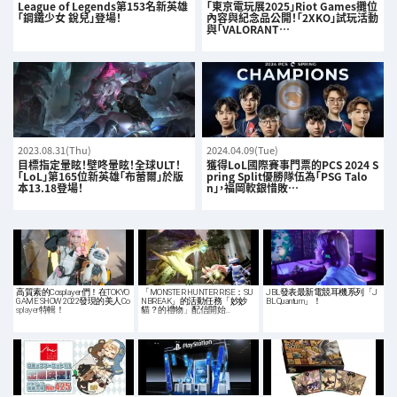
League of Legends第153名新英雄
「東京電玩展2025」Riot Games攤位
「鋼鐵少女 銳兒」登場！
內容與紀念品公開！「2XKO」試玩活動
與「VALORANT…
2023.08.31(Thu)
2024.04.09(Tue)
目標指定暈眩！壁咚暈眩！全球ULT！
獲得LoL國際賽事門票的PCS 2024 S
「LoL」第165位新英雄「布蕾爾」於版
pring Split優勝隊伍為「PSG Talo
本13.18登場！
n」，福岡軟銀惜敗…
高質素的Cosplayer們！在TOKYO
「MONSTER HUNTER RISE：SU
JBL發表最新電競耳機系列「J
GAME SHOW 2022發現的美人Co
NBREAK」的活動任務「妙妙
BL Quantum」！
splayer特輯！
貓？的禮物」配信開始…