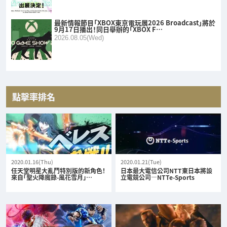
最新情報節目「XBOX東京電玩展2026 Broadcast」將於
9月17日播出！同日舉辦的「XBOX F…
2026.08.05(Wed)
點擊率排名
2020.01.16(Thu)
2020.01.21(Tue)
任天堂明星大亂鬥特別版的新角色！
日本最大電信公司NTT東日本將設
來自「聖火降魔錄-風花雪月」…
立電競公司—NTTe-Sports