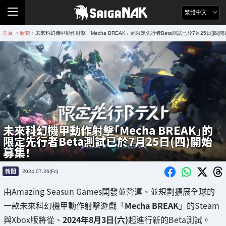
繁體中文
主頁
新聞
未來科幻機甲動作射擊「Mecha BREAK」的限定先行者Beta測試已於7月25日(四)
>
>
未來科幻機甲動作射擊「Mecha BREAK」的
限定先行者Beta測試已於7月25日(四)開始
募集！
新聞
2024.07.26(Fri)
由Amazing Seasun Games開發並營運、並規劃擴展全球的
一款未來科幻機甲動作射擊遊戲「
Mecha BREAK
」的Steam
與Xbox版將從、
2024年8月3日(六)
起進行新的Beta測試。