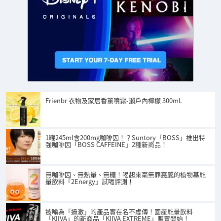
Frienbr 衣物及家居香薰噴霧-瀨戶內檸檬 300mL
1罐245ml含200mg咖啡因！？Suntory「BOSS」推出特
強咖啡因「BOSS CAFFEINE」2種新商品！
無咖啡因、無熱量、無糖！喝起來毫無罪惡感的植物基能
量飲料「2Energy」試喝評測！
被喻為「過激」的產品實在名不虛傳！國産能量飲料
「KIIVA」的新商品「KIIVA EXTREME」販賣開始！