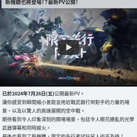
新機體也將登場！？最新PV公開！
已於2024年7月26日(五)
公開最新PV。
讓你感受到瞬間縮小差距並用近戰武器打倒對手的力量的場
景，以及以驚人的高速展開的空中戰。
期待看到令人印象深刻的開場場景，包括令人眼花繚亂的光學
武器彈幕和同時縱火。
最後也看到了新機體，限定的先行者試玩另人迫不及待！