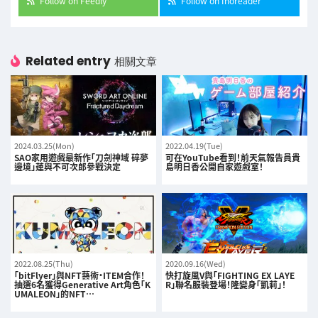
Follow on Feedly
Follow on Inoreader
Related entry
相關文章
2024.03.25(Mon)
2022.04.19(Tue)
SAO家用遊戲最新作「刀劍神域 碎夢
可在YouTube看到！前天氣報告員貴
邊境」蓮與不可次郎參戰決定
島明日香公開自家遊戲室！
2022.08.25(Thu)
2020.09.16(Wed)
「bitFlyer」與NFT藝術・ITEM合作！
快打旋風V與「FIGHTING EX LAYE
抽選6名獲得Generative Art角色「K
R」聯名服裝登場！隆變身「凱莉」！
UMALEON」的NFT…