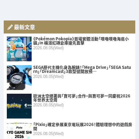
最新文章
《Pokémon Pokopia》首場實體活動「噗嚕噗嚕海底小
鎮」in 橫濱紅磚倉庫搶先直擊
2026.08.05(Wed)
SEGA歷代主機化身為腕錶！「Mega Drive」「SEGA Satu
rn」「Dreamcast」3款型號開放預…
2026.08.05(Wed)
歐洲太空總署與「寶可夢」合作。與寶可夢一同慶祝2026
年世界太空周
2026.08.05(Wed)
「Pixio」確定參展東京電玩展2026！體驗理想中的遊戲房
間
2026.08.05(Wed)