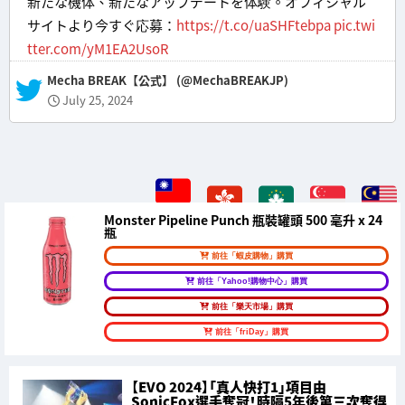
新たな機体、新たなアップデートを体験。オフィシャル
サイトより今すぐ応募：
https://t.co/uaSHFtebpa
pic.twi
tter.com/yM1EA2UsoR
— Mecha BREAK【公式】 (@MechaBREAKJP)
July 25, 2024
Monster Pipeline Punch 瓶裝罐頭 500 毫升 x 24
瓶
前往「蝦皮購物」購買
前往「Yahoo!購物中心」購買
前往「樂天市場」購買
前往「friDay」購買
【EVO 2024】「真人快打1」項目由
SonicFox選手奪冠！時隔5年後第三次奪得