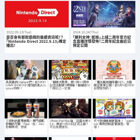
2022.09.13(Tue)
2024.10.24(Thu)
是否會有那款遊戲的後續資訊呢！？
「勝利女神：妮姬」上綫二周年官方紀
「Nintendo Direct 2022.9.13」確定
念直播詳情發佈！二周年紀念曲近日
播出！
預定公開
高質素的Cosplayer們！在TOKYO
「貓咪大戰爭」裡11與1/2周年
「魔法氣泡咖啡廳2025」大阪
GAME SHOW 2022發現的美人Co
記念活動第1彈開催！貓罐頭1,0
限定菜單公開！於3月10日18:00
splayer特輯！
11個以上一定會…
起開放預約！
三得利的夏季挑戰！專門搭配
iPhone/iPad/Mac版「惡靈古堡 R
尺寸與價格都更緊湊！「pop'n m
炒麵的可樂「Pepsi〈生〉Zero
E:4」將於12月20日正式上線！
usic 專用控制器 緊湊型」登
炒麵專用」登場…
可以免費遊玩…
場！