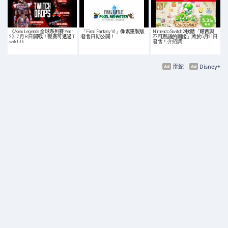
《Apex Legends 全球系列賽 Year
「Final Fantasy VI」像素重製版
Nintendo Switch 2軟體「耀西與
2》7 月 8 日開戰！觀賽可透過 T
發售日期公開！
不可思議的圖鑑」將於5月21日
witch Dr…
發售！介紹調…
雷蛇
Disney+