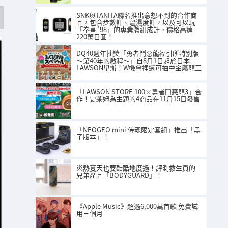
SNK與TANITA聯名推出意想不到的合作商
品，包含步數計、溫濕度計，以及可以玩
「拳皇 '98」的專業體組成計，價格高達
220萬日圓！
DQ40週年抽獎「勇者鬥惡龍福引所特別版
～第40年的啟程～」自8月1日起於日本
LAWSON舉辦！W機會裡還可抽中金屬龍王
「LAWSON STORE 100×勇者鬥惡龍3」合
作！史莱姆為主題的4商品在11月15日發售
「NEOGEO mini 侍魂限定套組」推出「黑
子版本」！
炎熱夏天也要酷酷地度過！評測救生員的
兄弟產品「BODYGUARD」！
《Apple Music》超過6,000萬首歌 免費試
用三個月