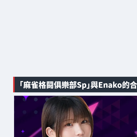
「麻雀格鬪俱樂部Sp」與Enako的