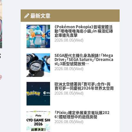
最新文章
《Pokémon Pokopia》首場實體活
動「噗嚕噗嚕海底小鎮」in 橫濱紅磚
倉庫搶先直擊
2026.08.05(Wed)
SEGA歷代主機化身為腕錶！「Mega
Drive」「SEGA Saturn」「Dreamca
st」3款型號開放預…
2026.08.05(Wed)
@
歐洲太空總署與「寶可夢」合作。與
寶可夢一同慶祝2026年世界太空周
2026.08.05(Wed)
「Pixio」確定參展東京電玩展202
6！體驗理想中的遊戲房間
2026.08.05(Wed)