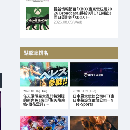
最新情報節目「XBOX東京電玩展20
26 Broadcast」將於9月17日播出！
同日舉辦的「XBOX F…
2026.08.05(Wed)
點擊率排名
2020.01.16(Thu)
2020.01.21(Tue)
任天堂明星大亂鬥特別版
日本最大電信公司NTT東
的新角色！來自「聖火降魔
日本將設立電競公司—N
錄-風花雪月」…
TTe-Sports