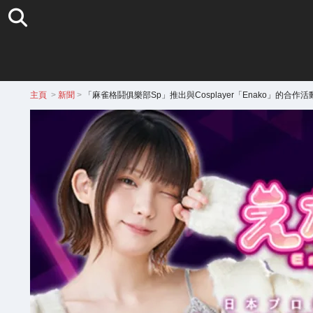
主頁
>
新聞
>
「麻雀格鬪俱樂部Sp」推出與Cosplayer「Enako」的合