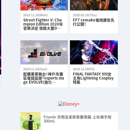
2019.11.18(Mon)
2020.03.19(Thu)
Street Fighter V: Cha
FF7 remake電視廣告先
mpion Edition 2020年
行公開！
發表決定 收錄大量D…
2019.11.24(Sun)
2019.12.20(Fri)
配備專業舞台！神戶市灘
FINAL FANTASY XIII女
區電競設施「esports sta
主角Lightning Cosplay
ge EVOLVE(進化…
特集
S
Frienbr 衣物及家居香薰噴霧-土佐佛手柑
300mL