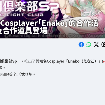
splayer「Enako」的合作活
」及合作道具登場
俱樂部Sp
」，推出了與知名Cosplayer「
Enako（えなこ）
」(
跑。
以期間限定的形式登場。