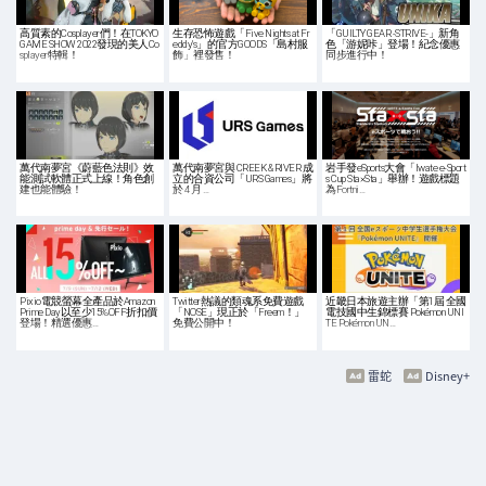
高質素的Cosplayer們！在TOKYO
生存恐怖遊戲「Five Nights at Fr
「GUILTY GEAR -STRIVE-」新角
GAME SHOW 2022發現的美人Co
eddy's」的官方GOODS「島村服
色「游妮咔」登場！紀念優惠
splayer特輯！
飾」裡發售！
同步進行中！
萬代南夢宮《蔚藍色法則》效
萬代南夢宮與 CREEK & RIVER 成
岩手發eSports大會「Iwate e-Sport
能測試軟體正式上線！角色創
立的合資公司「URS Games」將
s Cup Sta×Sta」舉辦！遊戲標題
建也能體驗！
於 4 月 …
為Fortni…
Pixio電競螢幕全產品於Amazon
Twitter熱議的類魂系免費遊戲
近畿日本旅遊主辦「第1屆 全國
Prime Day以至少15%OFF折扣價
「NOSE」現正於「Freem！」
電技國中生錦標賽 Pokémon UNI
登場！精選優惠…
免費公開中！
TE Pokémon UN…
雷蛇
Disney+