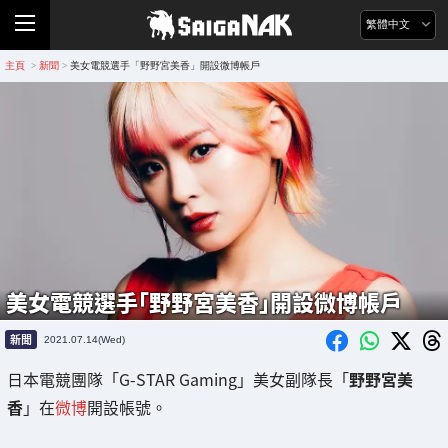
繁體中文
主頁
新聞
美女電競選手「野野宮美香」開設微博帳戶
>
>
美女電競選手「野野宮美香」開設微博帳戶
新聞
2021.07.14(Wed)
日本電競團隊「G-STAR Gaming」美女副隊長「
野野宮美
香
」在
微博
開設帳號。