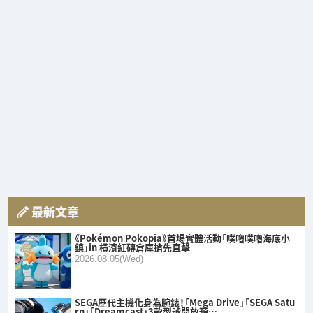
最新文章
《Pokémon Pokopia》首場實體活動「噗嚕噗嚕海底小
鎮」in 橫濱紅磚倉庫搶先直擊
2026.08.05(Wed)
SEGA歷代主機化身為腕錶！「Mega Drive」「SEGA Satu
rn」「Dreamcast」3款型號開放預…