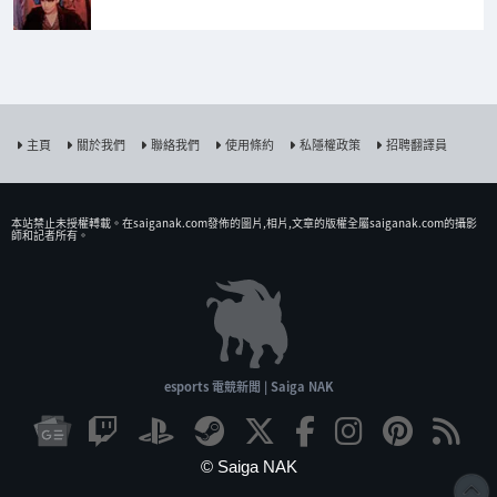
主頁
關於我們
聯絡我們
使用條約
私隱權政策
招聘翻譯員
本站禁止未授權𨍭載。在saiganak.com發佈的圖片,相片,文章的版權全屬saiganak.com的攝影
師和記者所有。
esports 電競新聞 | Saiga NAK
© Saiga NAK