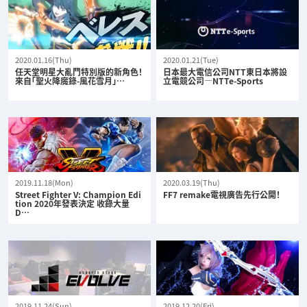
2020.01.16(Thu)
2020.01.21(Tue)
任天堂明星大亂鬥特別版的新角色！
日本最大電信公司NTT東日本將設
來自「聖火降魔錄-風花雪月」…
立電競公司—NTTe-Sports
2019.11.18(Mon)
2020.03.19(Thu)
Street Fighter V: Champion Edi
FF7 remake電視廣告先行公開！
tion 2020年發表決定 收錄大量
D…
2019.11.24(Sun)
2019.12.20(Fri)