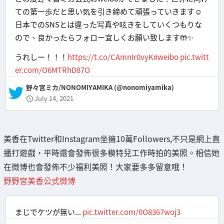
ての第一歩だと思い気を引き締めて頑張っていきます☺️
日本でのSNSとは違った写真や呟きをしていくつもりな
ので、良かったらフォロー宜しくお願い致します🤲✨
うれしー！！！
https://t.co/CAmnIr0vyK
#weibo
pic.twitt
er.com/O6MTRhD87O
— 野々宮ミカ/NONOMIYAMIKA (@nonomiyamika)
July 14, 2021
美香在Twitter和Instagram坐擁10萬Followers,不只是網上直
播打遊戲，平時還會發佈很多模特兒工作時拍的美照。相信她
在微博也會發佈不少福利美照！大家要多多留意哦！
野野宮美香公式微博
まじでケツが無い...
pic.twitter.com/0O8367woj3