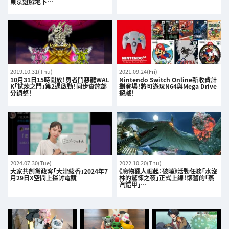
東京遊戲地下…
2019.10.31(Thu)
2021.09.24(Fri)
10月31日15時開放！勇者鬥惡龍WAL
Nintendo Switch Online新收費計
K「試煉之門」第2週啟動！同步實施部
劃登場！將可遊玩N64與Mega Drive
分調整！
遊戲！
2024.07.30(Tue)
2022.10.20(Thu)
大家共創黨政客「大津綾香」2024年7
《魔物獵人崛起：破曉》活動任務「水沒
月29日X空間上探討電競
林的驚悚之夜」正式上線！懷舊的「蒸
汽鎧甲」…