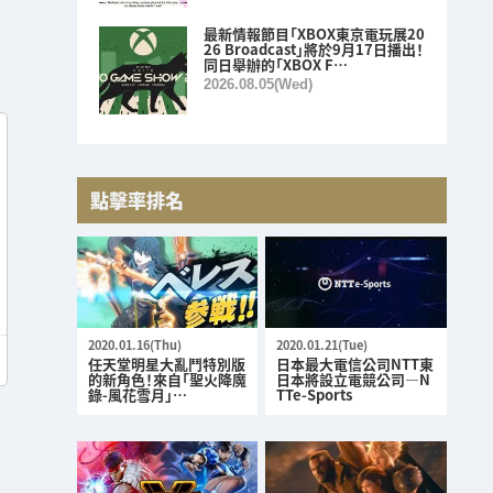
最新情報節目「XBOX東京電玩展20
26 Broadcast」將於9月17日播出！
同日舉辦的「XBOX F…
2026.08.05(Wed)
點擊率排名
2020.01.16(Thu)
2020.01.21(Tue)
任天堂明星大亂鬥特別版
日本最大電信公司NTT東
的新角色！來自「聖火降魔
日本將設立電競公司—N
錄-風花雪月」…
TTe-Sports