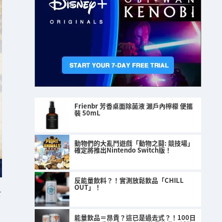
Frienbr 芳香桌面除菌液 瀨戶內檸檬 便攜
裝 50mL
動物們的大亂鬥遊戲「動物之鬪: 競技場」
確定將推出Nintendo Switch版！
反能量飲料？！實測放鬆飲品「CHILL
OUT」！
r
能量飲品＝昂貴？這已是過去式？！100日