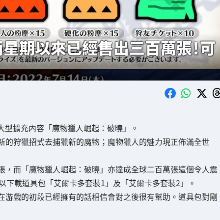
兩星期以來已經售出三百萬張！可
超大型擴充内容「魔物獵人崛起：破曉」。
新的狩獵招式去捕獵新的魔物；魔物獵人的魅力現正佈滿全世
張，而「魔物獵人崛起：破曉」亦達成全球二百萬張這個令人震
以下載道具包「艾爾卡多套裝1」及「艾爾卡多套裝2」。
在游戲的初段已經擁有的話相信會對之後很有幫助。道具包對剛