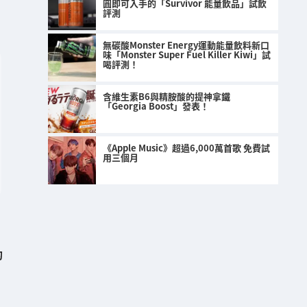
圓即可入手的「Survivor 能量飲品」試飲
評測
無碳酸Monster Energy運動能量飲料新口
味「Monster Super Fuel Killer Kiwi」試
喝評測！
含維生素B6與精胺酸的提神拿鐵
「Georgia Boost」發表！
《Apple Music》超過6,000萬首歌 免費試
用三個月
的
」