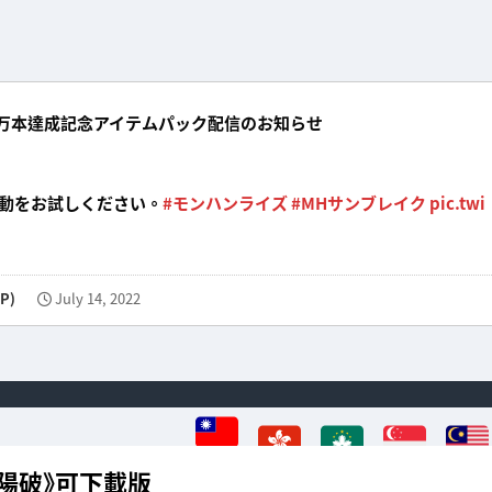
0万本達成記念アイテムパック配信のお知らせ
動をお試しください。
#モンハンライズ
#MHサンブレイク
pic.twi
P)
July 14, 2022
陽破》可下載版