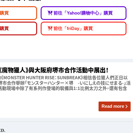
購買
前往「Yahoo!購物中心」購買
購買
前往「friDay」購買
！於《魔物獵人》與大阪府堺市合作活動中展出！
MONSTER HUNTER RISE：SUNBREAK》相信各位獵人們正日以
市合作舉辦「モンスターハンター×堺 -いにしえの技にせまる-」活
場！活動現場中除了有系列作登場的裝備與1:1比例太刀之外，還有包含
Read more
ED.