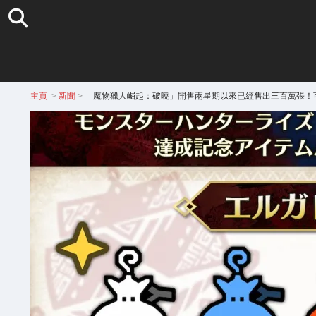
主頁
>
新聞
>
「魔物獵人崛起：破曉」開售兩星期以來已經售出三百萬張！