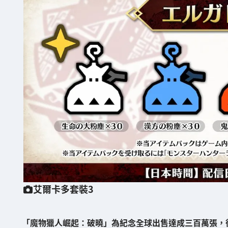
艾爾卡多套裝3
「魔物獵人崛起：破曉」
為紀念全球出售達成三百萬張
，