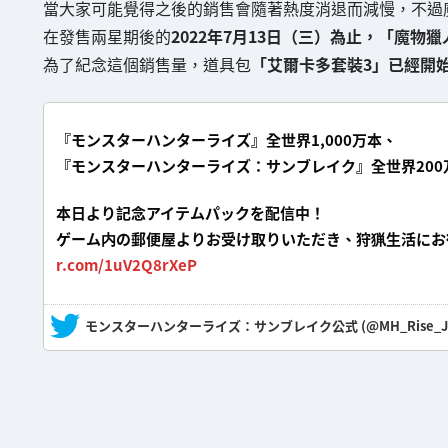
當大家可能覺得之後的銷售會隨著熱度消退而減慢，不過
在發售兩星期後的
2022年7月13日（三）為止，「魔物
為了紀念這個銷售量，道具包
「艾爾卡多套裝3」已經開
『モンスターハンターライズ』全世界1,000万本、
『モンスターハンターライズ：サンブレイク』全世界20
本日より記念アイテムパックを配信中！
ゲーム内の郵便屋よりお受け取りいただき、狩猟生活にお
r.com/1uV2Q8rXeP
— モンスターハンターライズ：サンブレイク公式 (@MH_Rise_J