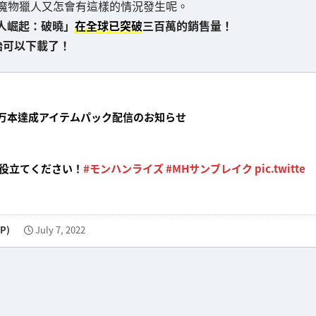
魔物獵人又怎會有這樣的情況發生呢。
獵人崛起：破曉」
在全球已突破
三百萬的銷售量！
始可以下載了！
0万本達成アイテムパック配信のお知らせ
役立てください！
#モンハンライズ
#MHサンブレイク
pic.twitte
P)
July 7, 2022