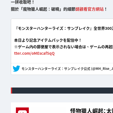
一拼收取吧！
關於「魔物獵人崛起：破曉」的細節
請觀看官方網站
！
『モンスターハンターライズ：サンブレイク』全世界30
本日より記念アイテムパックを配信中！
※ゲーム内の郵便屋で表示されない場合は、ゲームの再起
tter.com/oMEscaf5qQ
— モンスターハンターライズ：サンブレイク公式 (@MH_Rise_J
怪物獵人崛起：太