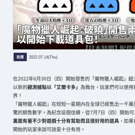
「魔物獵人崛起：破曉」開售
以開始下載道具包！
新聞
2022.07.14(Thu)
在2022年6月30日（四）開始發售的「魔物獵人崛起」
以新的
觀測據點以「艾爾卡多」
為舞台，玩家們可以使用
界！
「魔物獵人崛起」在短短一星期内
在全球已經售出一千萬
驚的銷售數字。為紀念這個佳績，從7月7日（四）開始可
裏面有著不少對遊戲十分有幫助而且很好用的道具
，如果
開始的玩家來說可說是十分有用。