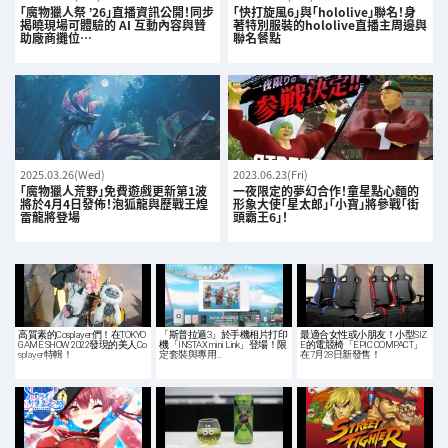
「魔物獵人祭 ’26」直播資訊公開！同步
「快打旋風6」與「hololive」聯名！身
揭曉現場可體驗的 AI 互動內容與贊
著特別服裝的hololive直播主周邊與
助廠商攤位…
聯名餐點
2025.03.26(Wed)
2023.06.23(Fri)
「魔物獵人荒野」免費遊戲更新第1波
一夜限定的夢幻合作！童星點心麵的
將於4月4日發佈！泡狐龍與歷戰王煌
形象大使「星太郎」「小寶」將參戰「街
雷龍將登場
頭霸王6」！
高質素的Cosplayer們！在TOKYO
「斯普拉遁3」於手機相片打印
最適合女性或小朋友！小型SIZ
GAME SHOW 2022發現的美人Co
機「INSTAX mini Link」登場！限
E的電競椅「EPIC COMPACT」
splayer特輯！
定套裝與專用…
在7月28日新發售！