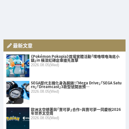
最新文章
《Pokémon Pokopia》首場實體活動「噗嚕噗嚕海底小
鎮」in 橫濱紅磚倉庫搶先直擊
2026.08.05(Wed)
SEGA歷代主機化身為腕錶！「Mega Drive」「SEGA Satu
rn」「Dreamcast」3款型號開放預…
2026.08.05(Wed)
歐洲太空總署與「寶可夢」合作。與寶可夢一同慶祝2026
年世界太空周
2026.08.05(Wed)