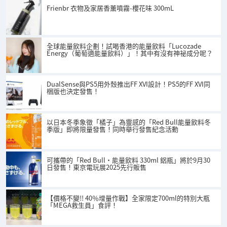
Frienbr 衣物及家居香薰噴霧-櫻花味 300mL
全球能量飲料企劃！試喝香港的能量飲料「Lucozade
Energy（葡萄適能量飲料）」！其中有沒有神祕成分呢？
DualSense與PS5用外殼推出FF XVI設計！PS5的FF XVI同
梱版也決定發售！
以日本冬季象徵「橘子」為靈感的「Red Bull能量飲料冬
季版」即將限量發售！同時舉行發售紀念活動
可攜帶的「Red Bull・能量飲料 330ml 鋁瓶」將於9月30
日發售！東京電玩展2025先行販售
【價格不變!! 40％增量作戰】全家限定700ml的特別大瓶
「MEGA救生員」食評！