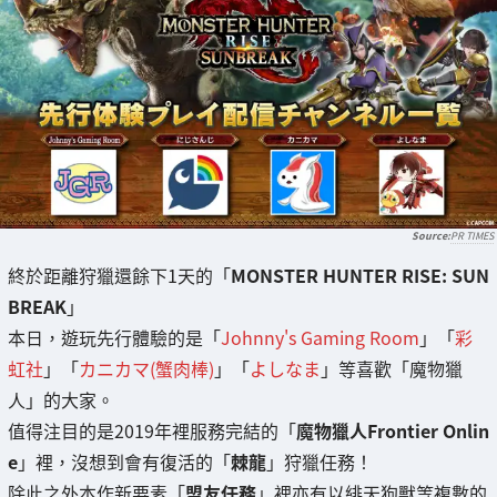
PR TIMES
終於距離狩獵還餘下1天的「
MONSTER HUNTER RISE: SUN
BREAK
」
本日，遊玩先行體驗的是「
Johnny's Gaming Room
」「
彩
虹社
」「
カニカマ(蟹肉棒)
」「
よしなま
」等喜歡「魔物獵
人」的大家。
值得注目的是2019年裡服務完結的「
魔物獵人Frontier Onlin
e
」裡，沒想到會有復活的「
棘龍
」狩獵任務！
除此之外本作新要素「
盟友任務
」裡亦有以緋天狗獸等複數的