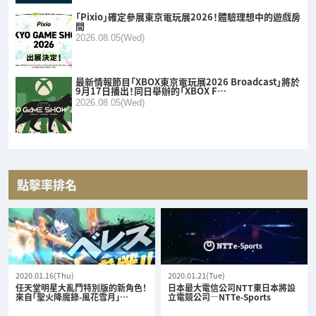
「Pixio」確定參展東京電玩展2026！體驗理想中的遊戲房
間
2026.08.05(Wed)
最新情報節目「XBOX東京電玩展2026 Broadcast」將於
9月17日播出！同日舉辦的「XBOX F…
2026.08.05(Wed)
點擊率排名
2020.01.16(Thu)
2020.01.21(Tue)
任天堂明星大亂鬥特別版的新角色！
日本最大電信公司NTT東日本將設
來自「聖火降魔錄-風花雪月」…
立電競公司—NTTe-Sports