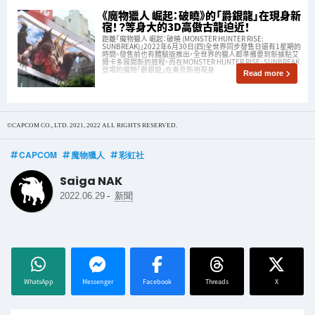
《魔物獵人 崛起：破曉》的「爵銀龍」在現身新
宿！？等身大的3D高傲古龍迫近！
距離「魔物獵人 崛起：破曉 (MONSTER HUNTER RISE:
SUNBREAK)」2022年6月30日(四)全世界同步發售日還有1星期的
時間。發售前也有體驗版推出，全世界的獵人都準備要到新據點艾
爾卡多展開新的旅程。而在MONSTER HUNTER RISE: SUNBREAK
登場的魔物「爵銀龍」在東京新宿現身
Read more
©CAPCOM CO., LTD. 2021, 2022 ALL RIGHTS RESERVED.
CAPCOM
魔物獵人
彩虹社
Saiga NAK
-
2022.06.29
新聞
WhatsApp
Messenger
Facebook
Threads
X