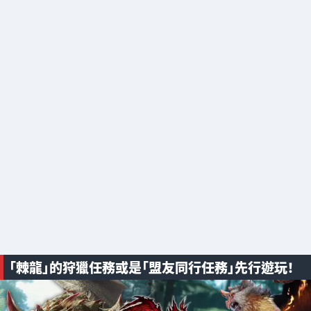
「棘龍」的狩獵任務或是「盟友同行任務」先行遊玩！