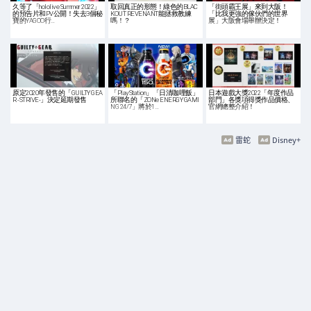
久等了「hololive Summer 2022」
取回真正的形態！綠色的BLAC
「街頭霸王展」來到大阪！
的預告片和PV公開！失去3個秘
KOUT REVENANT能拯救教練
「比我更強的傢伙們的世界
寶的YAGOO行…
嗎！？
展」大阪會場舉辦決定！
原定2020年發售的「GUILTY GEA
「PlayStation」「日清咖哩飯」
日本遊戲大獎2022「年度作品
R -STRIVE-」決定延期發售
所聯名的「ZONe ENERGY GAMI
部門」各獎項得獎作品價格、
NG 24/7」將於1…
官網總整介紹！
雷蛇
Disney+