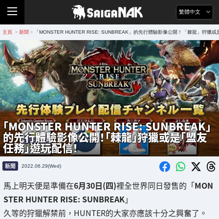
繁體中文
主頁
新聞
「MONSTER HUNTER RISE: SUNBREAK」的先行體驗影像公開！「棘龍」狩
>
>
「MONSTER HUNTER RISE: SUNBREAK」
的先行體驗影像公開！「棘龍」狩獵或是「盟友
任務」遊玩配信！
新聞
2022.06.29(Wed)
馬上明天便是準備在
6月30日(四)
裡全世界同日發售的「
MON
STER HUNTER RISE: SUNBREAK
」
久等的狩獵解禁前，HUNTER的大家亦應該十分之興奮了。