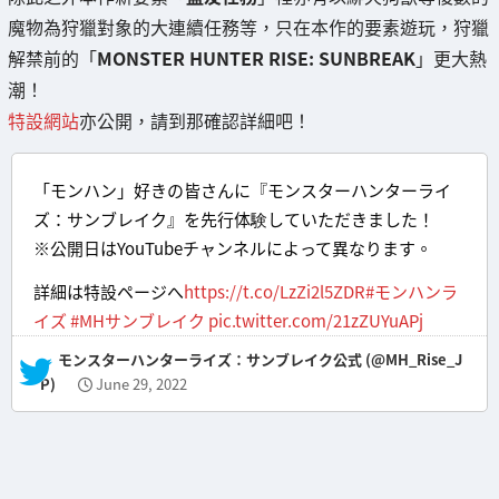
魔物為狩獵對象的大連續任務等，只在本作的要素遊玩，狩獵
解禁前的「
MONSTER HUNTER RISE: SUNBREAK
」更大熱
潮！
特設網站
亦公開，請到那確認詳細吧！
「モンハン」好きの皆さんに『モンスターハンターライ
ズ：サンブレイク』を先行体験していただきました！
※公開日はYouTubeチャンネルによって異なります。
詳細は特設ページへ
https://t.co/LzZi2l5ZDR
#モンハンラ
イズ
#MHサンブレイク
pic.twitter.com/21zZUYuAPj
— モンスターハンターライズ：サンブレイク公式 (@MH_Rise_J
P)
June 29, 2022