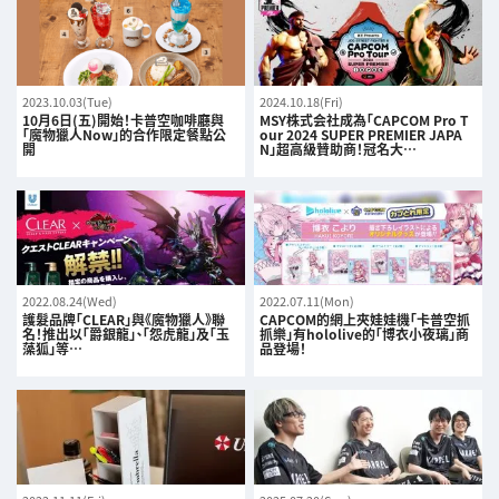
2023.10.03(Tue)
2024.10.18(Fri)
10月6日(五)開始！卡普空咖啡廳與
MSY株式会社成為「CAPCOM Pro T
「魔物獵人Now」的合作限定餐點公
our 2024 SUPER PREMIER JAPA
開
N」超高級贊助商！冠名大…
2022.08.24(Wed)
2022.07.11(Mon)
護髮品牌「CLEAR」與《魔物獵人》聯
CAPCOM的網上夾娃娃機「卡普空抓
名！推出以「爵銀龍」、「怨虎龍」及「玉
抓樂」有hololive的「博衣小夜璃」商
藻狐」等…
品登場！