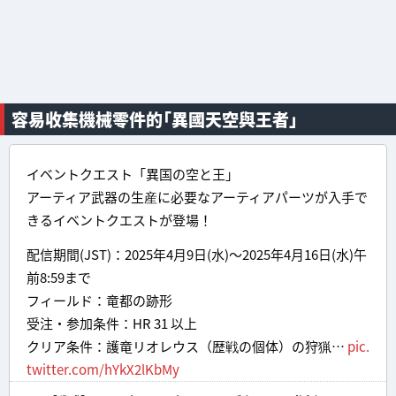
容易收集機械零件的「異國天空與王者」
イベントクエスト「異国の空と王」
アーティア武器の生産に必要なアーティアパーツが入手で
きるイベントクエストが登場！
配信期間(JST)：2025年4月9日(水)～2025年4月16日(水)午
前8:59まで
フィールド：竜都の跡形
受注・参加条件：HR 31 以上
クリア条件：護竜リオレウス（歴戦の個体）の狩猟…
pic.
twitter.com/hYkX2lKbMy