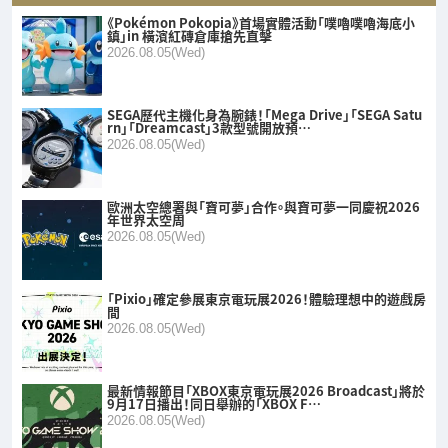
《Pokémon Pokopia》首場實體活動「噗嚕噗嚕海底小
鎮」in 橫濱紅磚倉庫搶先直擊
2026.08.05(Wed)
SEGA歷代主機化身為腕錶！「Mega Drive」「SEGA Satu
rn」「Dreamcast」3款型號開放預…
2026.08.05(Wed)
歐洲太空總署與「寶可夢」合作。與寶可夢一同慶祝2026
年世界太空周
2026.08.05(Wed)
「Pixio」確定參展東京電玩展2026！體驗理想中的遊戲房
間
2026.08.05(Wed)
最新情報節目「XBOX東京電玩展2026 Broadcast」將於
9月17日播出！同日舉辦的「XBOX F…
2026.08.05(Wed)