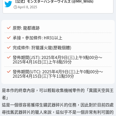
— 【公式】モンスターハンターワイルズ (@MH_Wilds)
April 8, 2025
原野: 龍都遺跡
承接・參加條件: HR31以上
完成條件: 狩獵護火龍(歷戰個體)
發佈期間(JST): 2025年4月9日(三)上午9點00分～
2025年4月16日(三)上午8點59分
發佈期間(UTC): 2025年4月9日(三)上午0點00分～
2025年4月15日(三)下午11點59分
是本作的終章內容，可以輕鬆收集機械零件的「異國天空與王
者」
這是一個很容易獲得生鏽武器碎片的任務，因此對於目前四處
尋找舊武器碎片的獵人來說，這似乎不是一個非常有利可圖的