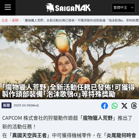
繁體中文
主頁
新聞
「魔物獵人荒野」全新活動任務已發佈！可獲得製作頭部裝備「泡沫歌鴞α」等特殊獎
>
>
「魔物獵人荒野」全新活動任務已發佈！可獲得
製作頭部裝備「泡沫歌鴞α」等特殊獎勵
新聞
2025.04.09(Wed)
CAPCOM 株式會社的狩獵動作遊戲「
魔物獵人荒野
」推出了
新的活動任務！
在「
異國天空與王者
」中可獲得機械零件，在「
炎尾龍何時會