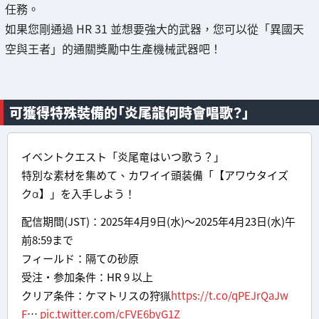
任務。
如果您剛通過 HR 31 並想要強大的武器，您可以從「異國天
空與王者」的通關獎勵中生產機械武器吧！
可獲得特殊裝備的「炎尾龍何時會唱歌？」
イベントクエスト「炎尾竜はいつ歌う？」
特別な素材を集めて、カワイイ頭装備「【アワウタイズ
クα】」を入手しよう！
配信期間(JST)：2025年4月9日(水)～2025年4月23日(水)午
前8:59まで
フィールド：隔ての砂原
受注・参加条件：HR 9 以上
クリア条件：ケマトリスの狩猟
https://t.co/qPEJrQaJw
F
…
pic.twitter.com/cFVE6byG1Z