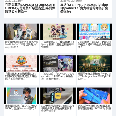
2022.11.11(Fri)
2025.07.20(Sun)
在新開幕的CAPCOM STORE&CAFE
專訪「SFL: Pro-JP 2025」Division
UMEDA先行販售！「惡靈古堡」系列保
F的VARREL！「實力相當的隊伍」「贏
護傘公司的原…
運很好」
高質素的Cosplayer們！在TOKYO
「咒術迴戰」x 「魔法氣泡！！
VTuber團體「hololive」更新Live
GAME SHOW 2022發現的美人Co
Quest」聯乘！還有活動情報特
2D模型！還有1期生接力亮相直
splayer特輯！
別直播！
播！
「魔法氣泡Quest咖啡廳2025」
【TGS2026】「BIOHAZARD Survi
時隔兩年東京舉辦的「VALORA
公開限定周邊販售資訊！活動
val Unit」「JUSTDAN」展區報
NT Challengers Japan 2024 Split 2 Pl
於2月19日起於原…
導！還有行業大…
ayoff F…
職業電競戰隊「LEVANGA☆SA
GEO應用程式開放Nintendo Switc
網路設計也很酷！CP值最高遊
PPORO」設立Overwatch部門！
h與健身環大冒險的抽選販售！
戲智慧型手機「POCO F7」評測
申請方式介紹