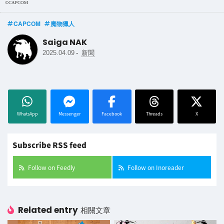
©CAPCOM
CAPCOM
魔物獵人
Saiga NAK
-
2025.04.09
新聞
WhatsApp
Messenger
Facebook
Threads
X
Subscribe RSS feed
Follow on Feedly
Follow on Inoreader
Related entry
相關文章