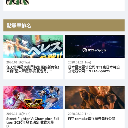
點擊率排名
2020.01.16(Thu)
2020.01.21(Tue)
任天堂明星大亂鬥特別版的新角色！
日本最大電信公司NTT東日本將設
來自「聖火降魔錄-風花雪月」…
立電競公司—NTTe-Sports
2019.11.18(Mon)
2020.03.19(Thu)
Street Fighter V: Champion Edi
FF7 remake電視廣告先行公開！
tion 2020年發表決定 收錄大量
D…