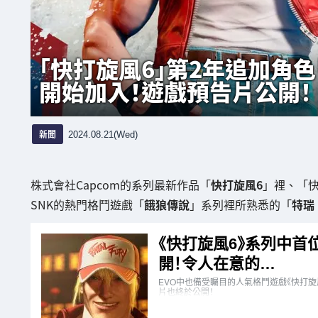
「快打旋風6」第2年追加角色「
開始加入！遊戲預告片公開！
新聞
2024.08.21(Wed)
株式會社Capcom的系列最新作品「
快打旋風6
」裡、「
SNK的熱門格鬥遊戲「
餓狼傳說
」系列裡所熟悉的「
特瑞