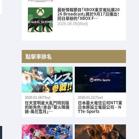
最新情報節目「XBOX東京電玩展20
26 Broadcast」將於9月17日播出！
同日舉辦的「XBOX F…
2026.08.05(Wed)
點擊率排名
2020.01.16(Thu)
2020.01.21(Tue)
任天堂明星大亂鬥特別版
日本最大電信公司NTT東
的新角色！來自「聖火降魔
日本將設立電競公司—N
錄-風花雪月」…
TTe-Sports