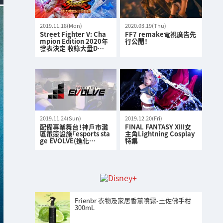
2019.11.18(Mon)
2020.03.19(Thu)
Street Fighter V: Cha
FF7 remake電視廣告先
mpion Edition 2020年
行公開！
發表決定 收錄大量D…
2019.11.24(Sun)
2019.12.20(Fri)
配備專業舞台！神戶市灘
FINAL FANTASY XIII女
區電競設施「esports sta
主角Lightning Cosplay
ge EVOLVE(進化…
特集
Frienbr 衣物及家居香薰噴霧-土佐佛手柑
300mL