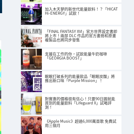
加入木天蓼的新世代能量飲料！？「HICAT
Hi-ENERGY」試飲！
「FINAL FANTASY XVI」官方世界設定書即
將上市！兩部 DLC 作品的官方畫冊和原畫
複製品也將同步發售
支援在工作的你，試飲能量牛奶咖啡
「GEORGIA BOOST」
眠眠打破系列的能量飲品「眠眠炭酸」將
推出新口味「Purple Mission」！
對實惠的價格很有信心！只要90日圓就能
買到的能量飲料「Lifeguard X」試喝評
測！
《Apple Music》超過6,000萬首歌 免費試
用三個月