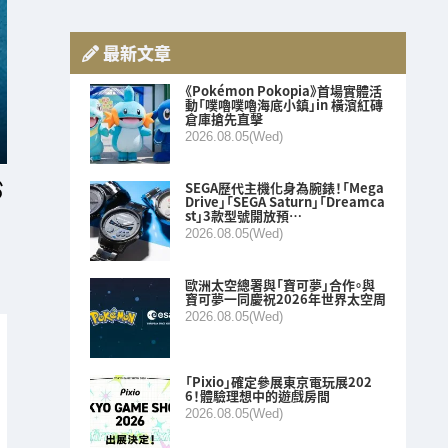
最新文章
《Pokémon Pokopia》首場實體活
動「噗嚕噗嚕海底小鎮」in 橫濱紅磚
倉庫搶先直擊
2026.08.05(Wed)
SEGA歷代主機化身為腕錶！「Mega
Drive」「SEGA Saturn」「Dreamca
st」3款型號開放預…
2026.08.05(Wed)
歐洲太空總署與「寶可夢」合作。與
寶可夢一同慶祝2026年世界太空周
2026.08.05(Wed)
「Pixio」確定參展東京電玩展202
6！體驗理想中的遊戲房間
2026.08.05(Wed)