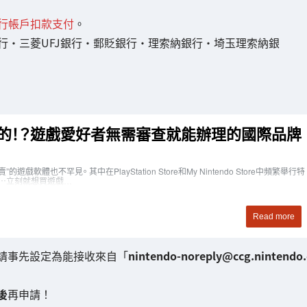
銀行帳戶扣款支付
。
銀行・三菱UFJ銀行・郵貶銀行・理索納銀行・埼玉理索納銀
請事先設定為能接收來自「
nintendo-noreply@ccg.nintendo.
後
再申請！