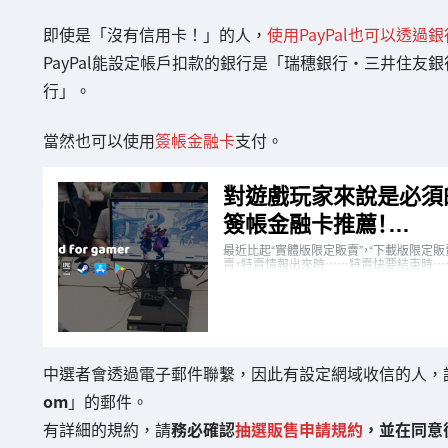
即使是「沒有信用卡！」的人，
使用PayPal也可以透過
PayPal能設定帳戶扣款的銀行是「瑞穗銀行・三井住友
行」。
當然也可以使用
簽帳金融卡
支付。
中選者會透過電子郵件聯繫，因此有設定網域收信的人，
om
」的郵件。
有詳細的規約，請
務必確認
抽選販售申請規約
，並在同意