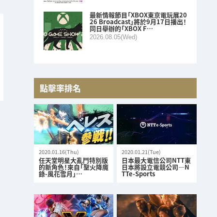
最新情報節目「XBOX東京電玩展20
26 Broadcast」將於9月17日播出！
同日舉辦的「XBOX F…
2026.08.05(Wed)
點擊率排名
2020.01.16(Thu)
2020.01.21(Tue)
任天堂明星大亂鬥特別版
日本最大電信公司NTT東
的新角色！來自「聖火降魔
日本將設立電競公司—N
錄-風花雪月」…
TTe-Sports