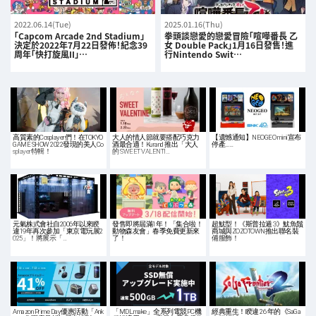
2022.06.14(Tue)
2025.01.16(Thu)
「Capcom Arcade 2nd Stadium」
拳頭談戀愛的戀愛冒險「喧嘩番長 乙
決定於2022年7月22日發佈！紀念39
女 Double Pack」1月16日發售！進
周年「快打旋風II」…
行Nintendo Swit…
高質素的Cosplayer們！在TOKYO
大人的情人節就要搭配巧克力
【遺憾通知】NEOGEO mini宣布
GAME SHOW 2022發現的美人Co
酒最合適！Kurand 推出「大人
停產……
splayer特輯！
的 SWEET VALENTI…
元氣株式會社自2006年以來睽
發售即將屆滿1年！「集合啦！
超魷型！《斯普拉遁 3》魷魚鬚
違19年再次參加「東京電玩展2
動物森友會」春季免費更新來
商城與ZOZOTOWN推出聯名裝
025」！將展示「…
了！
備服飾！
Amazon Prime Day優惠活動「Ank
「MDL.make」全系列電競PC機
經典重生！睽違 26 年的《SaGa