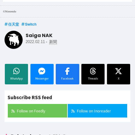
©Nintendo
任天堂
Switch
Saiga NAK
-
2022.02.11
新聞
WhatsApp
Messenger
Facebook
Threads
X
Subscribe RSS feed
Follow on Feedly
Follow on Inoreader