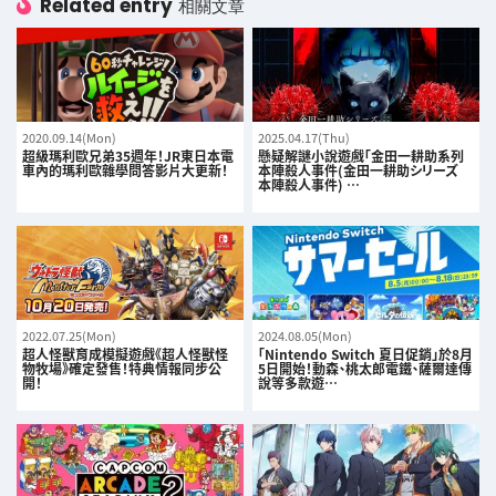
Related entry
相關文章
2020.09.14(Mon)
2025.04.17(Thu)
超級瑪利歐兄弟35週年！JR東日本電
懸疑解謎小說遊戲「金田一耕助系列
車內的瑪利歐雜學問答影片大更新！
本陣殺人事件(金田一耕助シリーズ
本陣殺人事件) …
2022.07.25(Mon)
2024.08.05(Mon)
超人怪獸育成模擬遊戲《超人怪獸怪
「Nintendo Switch 夏日促銷」於8月
物牧場》確定發售！特典情報同步公
5日開始！動森、桃太郎電鐵、薩爾達傳
開！
說等多款遊…