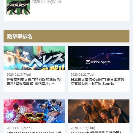
2026.08.05(Wed)
點擊率排名
2020.01.16(Thu)
2020.01.21(Tue)
任天堂明星大亂鬥特別版的新角色！
日本最大電信公司NTT東日本將設
來自「聖火降魔錄-風花雪月」…
立電競公司—NTTe-Sports
2019.11.18(Mon)
2020.03.19(Thu)
Street Fighter V: Champion Edi
FF7 remake電視廣告先行公開！