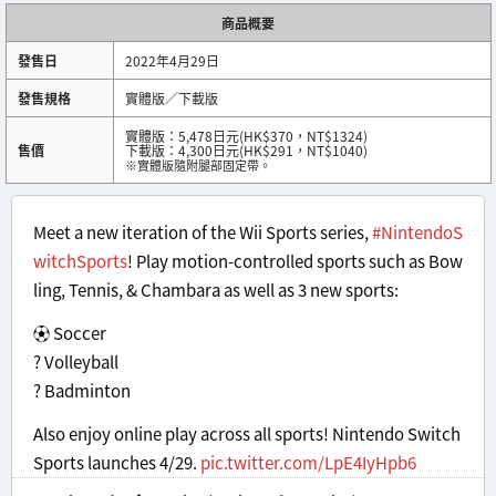
商品概要
發售日
2022年4月29日
發售規格
實體版／下載版
實體版：5,478日元(HK$370，NT$1324)
售價
下載版：4,300日元(HK$291，NT$1040)
※實體版隨附腿部固定帶。
Meet a new iteration of the Wii Sports series,
#NintendoS
witchSports
! Play motion-controlled sports such as Bow
ling, Tennis, & Chambara as well as 3 new sports:
⚽️ Soccer
? Volleyball
? Badminton
Also enjoy online play across all sports! Nintendo Switch
Sports launches 4/29.
pic.twitter.com/LpE4IyHpb6