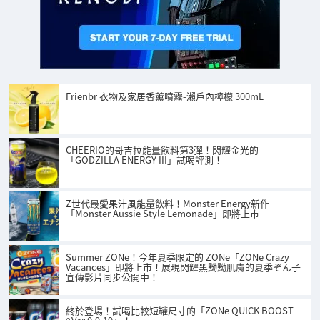
Frienbr 衣物及家居香薰噴霧-瀨戶內檸檬 300mL
CHEERIO的哥吉拉能量飲料第3彈！閃耀金光的
「GODZILLA ENERGY III」試喝評測！
Z世代最愛果汁風能量飲料！Monster Energy新作
「Monster Aussie Style Lemonade」即將上市
Summer ZONe！今年夏季限定的 ZONe「ZONe Crazy
Vacances」即將上市！展現閃耀黑黝黝肌膚的夏季ぞん子
宣傳影片同步公開中！
終於登場！試喝比較短罐尺寸的「ZONe QUICK BOOST