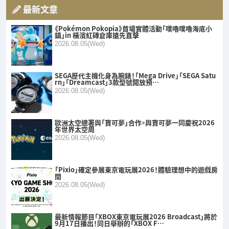
最新文章
《Pokémon Pokopia》首場實體活動「噗嚕噗嚕海底小
鎮」in 橫濱紅磚倉庫搶先直擊
2026.08.05(Wed)
SEGA歷代主機化身為腕錶！「Mega Drive」「SEGA Satu
rn」「Dreamcast」3款型號開放預…
2026.08.05(Wed)
歐洲太空總署與「寶可夢」合作。與寶可夢一同慶祝2026
年世界太空周
2026.08.05(Wed)
「Pixio」確定參展東京電玩展2026！體驗理想中的遊戲房
間
2026.08.05(Wed)
最新情報節目「XBOX東京電玩展2026 Broadcast」將於
9月17日播出！同日舉辦的「XBOX F…