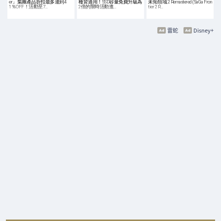
er」集團產品折扣最多達到4
種皆適用！SSD容量免費升級為
未拓領域 2 Remastered (SaGa Fron
1％OFF！活動至7…
2倍的限時活動進…
tier 2 R…
雷蛇
Disney+