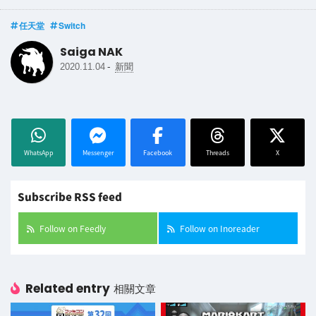
任天堂
Switch
Saiga NAK
-
2020.11.04
新聞
WhatsApp
Messenger
Facebook
Threads
X
Subscribe RSS feed
Follow on Feedly
Follow on Inoreader
Related entry
相關文章