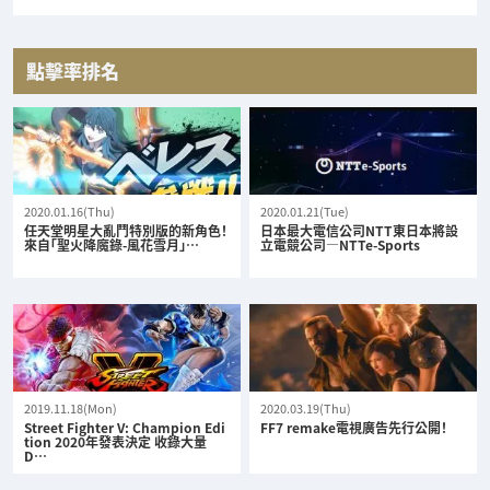
點擊率排名
2020.01.16(Thu)
2020.01.21(Tue)
任天堂明星大亂鬥特別版的新角色！
日本最大電信公司NTT東日本將設
來自「聖火降魔錄-風花雪月」…
立電競公司—NTTe-Sports
2019.11.18(Mon)
2020.03.19(Thu)
Street Fighter V: Champion Edi
FF7 remake電視廣告先行公開！
tion 2020年發表決定 收錄大量
D…