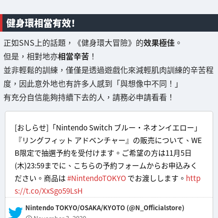
健身環相當有效！
正如SNS上的話題，《健身環大冒險》的
效果極佳
。
但是，相對地亦
相當辛苦
！
並非輕鬆的訓練，僅僅是透過遊戲化來減輕肌肉訓練的辛苦程
度，因此意外地也有許多人感到「與想像中不同！」
有充分自信能夠持續下去的人，請務必申請看看！
[おしらせ]「Nintendo Switch ブルー・ネオンイエロー」
『リングフィット アドベンチャー』の販売について、WE
B限定で抽選予約を受付けます。ご希望の方は11月5日
(木)23:59までに、こちらの予約フォームからお申込みく
ださい。商品は
#NintendoTOKYO
でお渡しします。
http
s://t.co/XxSgo59LsH
— Nintendo TOKYO/OSAKA/KYOTO (@N_Officialstore)