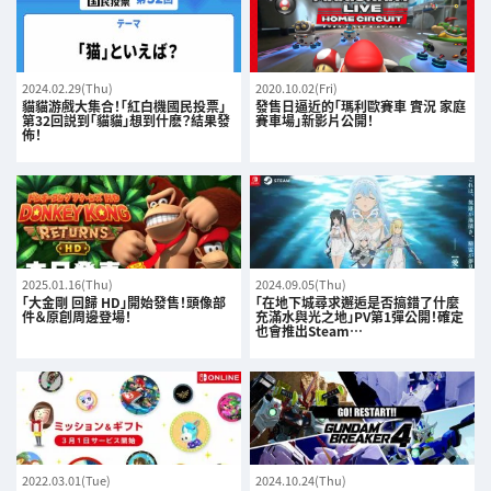
2024.02.29(Thu)
2020.10.02(Fri)
貓貓游戲大集合！「紅白機國民投票」
發售日逼近的「瑪利歐賽車 實況 家庭
第32回説到「貓貓」想到什麽？結果發
賽車場」新影片公開！
佈！
2025.01.16(Thu)
2024.09.05(Thu)
「大金剛 回歸 HD」開始發售！頭像部
「在地下城尋求邂逅是否搞錯了什麼
件＆原創周邊登場！
充滿水與光之地」PV第1彈公開！確定
也會推出Steam…
2022.03.01(Tue)
2024.10.24(Thu)