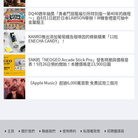
DQ40週年抽獎「勇者鬥惡龍福引所特別版～第40年的啟程
～」自8月1日起於日本LAWSON舉辦！W機會裡還可抽中
金屬龍王
KANRO推出添加葡萄糖及咖啡因的條裝糖果「11粒
ENECHA CANDY」！
SNK的「NEOGEO Arcade Stick Pro」發售時期與價格發
表！9月26日預約開始！本體價格是13,900日圓
《Apple Music》超過6,000萬首歌 免費試用三個月
主頁
關於我們
聯絡我們
使用條約
私隱權政策
招聘翻譯員