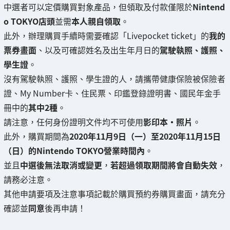
中選者可以定價購買對象產品，但領取及付款僅限於
Nintend
o TOKYO店頭
並需
本人親自領取
。
此外，辦理購買手續時需要確認「Livepocket ticket」的
我的
票券畫面
、以及可確認姓名及出生年月日的
駕駛執照、護照、
學生證
。
沒有駕駛執照、護照、學生證的人，請攜帶健康保險被保險者
證、My Number卡、住民票、印鑑登錄證明書、國民年金手
冊中的
其中2種
。
請注意，任何身份證明文件均不可使用
影印本・照片
。
此外，購買期間為
2020年11月9日（一）至2020年11月15日
（日）的Nintendo TOKYO營業時間內
。
並且
中選後無法取消或變更
，
若超過領取期間將會自動失效
，
請務必注意。
其他申請要項及注意事項記載於購買預約券購買畫面，請充分
確認並
同意
後再申請！