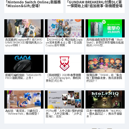
「Nintendo Switch Online」新服務
「GUNDAM BREAKER4」付費DLC第
「Mission＆Gift」登場！
一彈開始上綫！追加故事、新機體登場
高質素的Cosplayer們！在TOKYO
【ACGHK2024】專訪知名Cospla
高性能遊戲智慧型手機「Black
GAME SHOW 2022發現的美人Co
yer宮本彩希＆えい梨！亞太區
Shark 2」針對日本市場推出低規
splayer特輯！
Cosplay嘉年華舞…
格的JAPAN型…
搭載可編程按鈕「G604 LIGHTS
《英雄聯盟》2020年春季聯賽
珠寶品牌「TASAKI」在「集合
PEED 遊戲滑鼠」上市！
「LJL 2020 Spring Split」賽程與
啦！動物森友會」推出原創我
賽制正式公布…
的設計！
為紀念「索尼克」33歲生日，
PS Plus裡「人中之龍0 誓約的場
日本一軟體的名作「htoL#NiQ
「PalVerse Palé.」推出模型！
所」「人中之龍 極」「人中之
－螢火蟲日記－」推出手遊版
龍 極2」追加…
本！