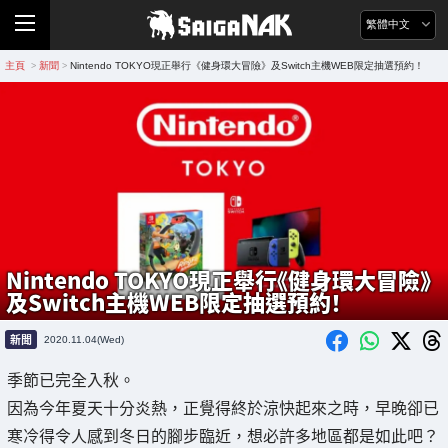
繁體中文
主頁
新聞
Nintendo TOKYO現正舉行《健身環大冒險》及Switch主機WEB限定抽選預約！
>
>
Nintendo TOKYO現正舉行《健身環大冒險》
及Switch主機WEB限定抽選預約！
新聞
2020.11.04(Wed)
季節已完全入秋。
因為今年夏天十分炎熱，正覺得終於涼快起來之時，早晚卻已
寒冷得令人感到冬日的腳步臨近，想必許多地區都是如此吧？