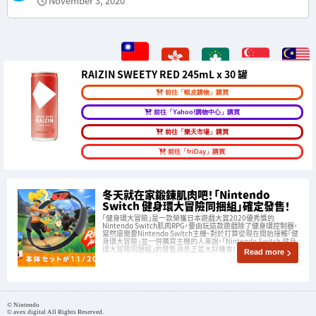
November 3, 2020
RAIZIN SWEETY RED 245mL x 30 罐
前往「蝦皮購物」購買
前往「Yahoo!購物中心」購買
前往「樂天市場」購買
前往「friDay」購買
冬天就在家鍛鍊肌肉吧！「Nintendo
Switch 健身環大冒險同捆組」確定發售！
「健身環大冒險」是一款榮獲日本遊戲大賞2020優秀獎的
Nintendo Switch肌肉RPG，要由玩這款遊戲除了健身環控制器，
當然還需要Nintendo Switch主機。對於打算從現在開始接觸「健
身環大冒險」並一併購買主機的人來說，「Nintendo Switch 健身
環大冒險同捆組」的發售消息正是大好機會！
Read more
© Nintendo
© avex digital All Rights Reserved.