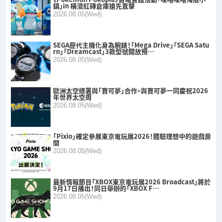
鎮」in 橫濱紅磚倉庫搶先直擊
2026.08.05(Wed)
SEGA歷代主機化身為腕錶！「Mega Drive」「SEGA Satu
rn」「Dreamcast」3款型號開放預…
2026.08.05(Wed)
歐洲太空總署與「寶可夢」合作。與寶可夢一同慶祝2026
年世界太空周
2026.08.05(Wed)
「Pixio」確定參展東京電玩展2026！體驗理想中的遊戲房
間
2026.08.05(Wed)
最新情報節目「XBOX東京電玩展2026 Broadcast」將於
9月17日播出！同日舉辦的「XBOX F…
2026.08.05(Wed)