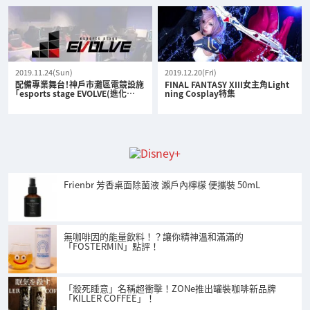
2019.11.24(Sun)
2019.12.20(Fri)
配備專業舞台！神戶市灘區電競設施
FINAL FANTASY XIII女主角Light
「esports stage EVOLVE(進化…
ning Cosplay特集
Frienbr 芳香桌面除菌液 瀨戶內檸檬 便攜裝 50mL
無咖啡因的能量飲料！？讓你精神溫和滿滿的
「FOSTERMIN」點評！
「殺死睡意」名稱超衝擊！ZONe推出罐裝咖啡新品牌
「KILLER COFFEE」！