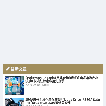
最新文章
《Pokémon Pokopia》首場實體活動「噗嚕噗嚕海底小
鎮」in 橫濱紅磚倉庫搶先直擊
2026.08.05(Wed)
SEGA歷代主機化身為腕錶！「Mega Drive」「SEGA Satu
rn」「Dreamcast」3款型號開放預…