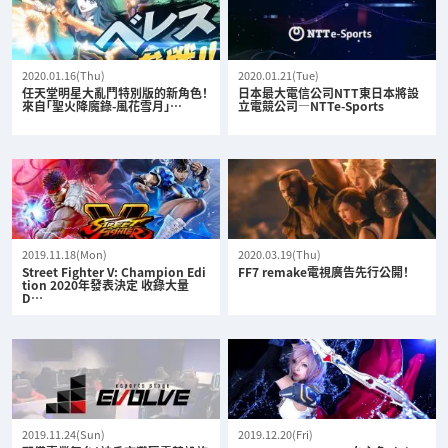
2020.01.16(Thu)
2020.01.21(Tue)
任天堂明星大亂鬥特別版的新角色！
日本最大電信公司NTT東日本將設
來自「聖火降魔錄-風花雪月」…
立電競公司—NTTe-Sports
2019.11.18(Mon)
2020.03.19(Thu)
Street Fighter V: Champion Edi
FF7 remake電視廣告先行公開！
tion 2020年發表決定 收錄大量
D…
2019.11.24(Sun)
2019.12.20(Fri)