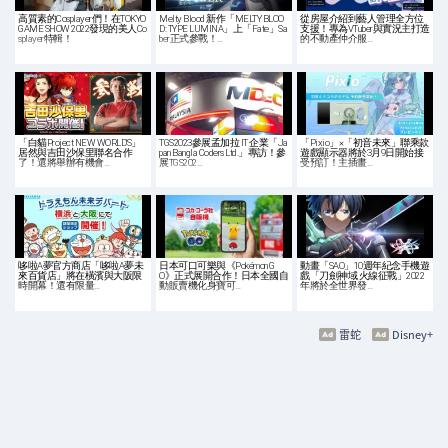
高質素的Cosplayer們！在TOKYO
Melty Blood 新作「MELTY BLOO
從房屋介紹到藝人管理全方位
GAME SHOW 2022發現的美人Co
D: TYPE LUMINA」上「Fate」Sa
支援！專為VTuber與實況主打造
splayer特輯！
ber正式參戰！…
的不動產仲介服…
「白貓Project NEW WORLD'S」
TGS2023參展孟加拉 IT 企業「Ja
「Pixio」×「初音未來」聯乘款
居然與吉田沙保里聯名合作
pan Bangla Coders Ltd.」專訪！參
遊戲顯示器將於3月9日開始接
了！還將舉辦有機會…
展TGS202…
受預訂！主插畫…
哆啦A夢官方商店「哆啦A夢未
日本可口可樂與《Pokémon G
動畫「SAO」10週年紀念手機遊
來百貨店」將在橫濱與大阪限
O》正式展開合作！日本全國自
戲「刀劍神域 火線征戰」2022
時開幕！還有限量…
動販賣機化身寶可…
年將於全世界發…
雷蛇
Disney+