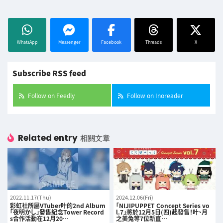
WhatsApp
Messenger
Facebook
Threads
X
Subscribe RSS feed
Follow on Feedly
Follow on Inoreader
Related entry
相關文章
2022.11.17(Thu)
2024.12.06(Fri)
彩虹社所屬VTuber叶的2nd Album
「NIJIPUPPET Concept Series vo
「夜明かし」發售紀念Tower Record
l.7」將於12月5日(四)起發售！叶、月
s合作活動在12月20…
之美兔等7位新直…