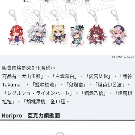
PR TIMES
販賣價格是880円(含税)。
商品有「犬山玉姬」、「白雪深白」、「愛宮Milk」、「熊谷
Takuma」、「姬咲柚流」、「鬼燈童」、「稻荷伊呂波」、
「レグルシュ・ライオンハート」、「猫瀬乃信」、「逢魔琪
拉拉」、「胡桃澤桃」全11種。
Noripro 亞克力鎖匙圈