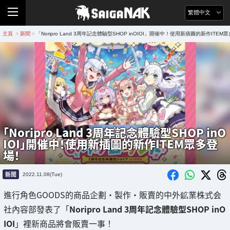
繁體中文
主頁
新聞
「Noripro Land 3周年記念體驗型SHOP inOIOI」開催中！使用新插圖的新作ITEM
>
>
「Noripro Land 3周年記念體驗型SHOP inO
IOI」開催中！使用新插圖的新作ITEM眾多登
場！
新聞
2022.11.08(Tue)
進行角色GOODS的商品企劃・製作・販賣的中外鉱業株式会
社內容部發表了「
Noripro Land 3周年記念體驗型SHOP inO
IOI
」裡新商品將會販賣一事！