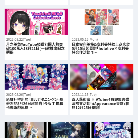
2023.08.22(Tue)
2023.05.15(Mon)
月之美兔YouTube頻道訂閱人數突
日本安利美特&安利美特線上商店於
破100萬人！8月21日(一)起推出紀念
5月15日起舉辦「hololive×安利美
週邊
特合作活動 Tr…
2025.08.26(Tue)
2022.11.15(Tue)
彩虹社推出的「ヨルガタニンゲン」周
真人藝術家 × VTuber！有觀眾實體
邊將於8月26日起開賣！長版 T 恤和
演唱會活動「#Appearance東京」將
卡牌遊戲風格…
於12月25日舉辦！