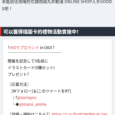
未能前往現場的也請透過丸井動漫 ONLINE SHOP入手GOOD
S吧！
可以獲得插圖卡的禮物活動實施中！
?
#のりプロランド
in OIOI ?
￣￣￣￣￣￣￣￣￣￣￣￣￣￣
開催を記念して5名様に
イラストカード(5種セット)
プレゼント?
〖応募方法〗
[Wフォロー]＆[このツイートをRT]
├?
@noriopro
└☀
@marui_anime
〖詳細・規約はこちら?〗
https://t.co/fozltQWYB8
pic.twi