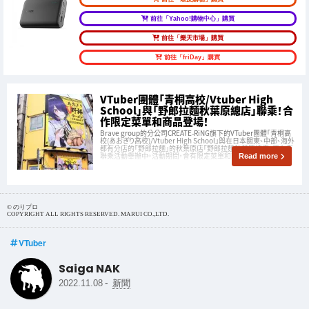
前往「Yahoo!購物中心」購買
前往「樂天市場」購買
前往「friDay」購買
VTuber團體「青桐高校/Vtuber High
School」與「野郎拉麵秋葉原總店」聯乘！合
作限定菜單和商品登場！
Brave group的分公司CREATE-RiNG旗下的VTuber團體「青桐高
校(あおぎり高校)/Vtuber High School」與在日本關東、中部、海外
都有分店的「野郎拉麵」的秋葉原店「野郎拉麵秋葉原總店」正在有
聯乘活動舉辦中。活動期間，會有限定菜單和商品登場！
Read more
© のりプロ
COPYRIGHT ALL RIGHTS RESERVED. MARUI CO.,LTD.
VTuber
Saiga NAK
-
2022.11.08
新聞