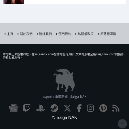
主頁
關於我們
聯絡我們
使用條約
私隱權政策
招聘翻譯員
本站禁止未授權𨍭載。在saiganak.com發佈的圖片,相片,文章的版權全屬saiganak.com的攝影
師和記者所有。
esports 電競新聞 | Saiga NAK
© Saiga NAK