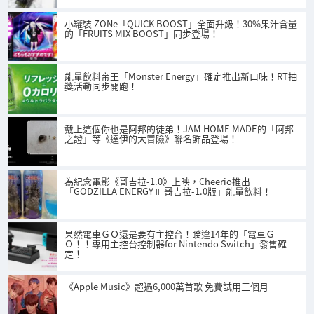
小罐裝 ZONe「QUICK BOOST」全面升級！30%果汁含量
的「FRUITS MIX BOOST」同步登場！
能量飲料帝王「Monster Energy」確定推出新口味！RT抽
獎活動同步開跑！
戴上這個你也是阿邦的徒弟！JAM HOME MADE的「阿邦
之證」等《達伊的大冒險》聯名飾品登場！
為紀念電影《哥吉拉-1.0》上映，Cheerio推出
「GODZILLA ENERGY Ⅲ 哥吉拉-1.0版」能量飲料！
果然電車ＧＯ還是要有主控台！睽違14年的「電車Ｇ
Ｏ！！專用主控台控制器for Nintendo Switch」發售確
定！
《Apple Music》超過6,000萬首歌 免費試用三個月