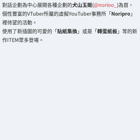
對話企劃為中心展開各種企劃的
犬山玉姬
(
@norioo_
)為首，
個性豐富的VTuber所屬的虛擬YouTuber事務所「
Noripro
」
裡待望的活動。
使用了新插圖的可愛的「
貼紙集換
」或是「
轉蛋紙板
」等的新
作ITEM眾多登場。