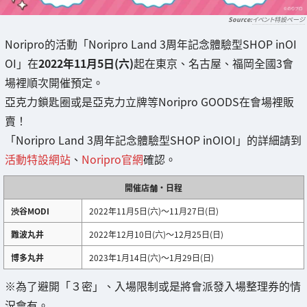
イベント特設ページ
Noripro的活動「Noripro Land 3周年記念體驗型SHOP inOI
OI」在
2022年11月5日(六)
起在東京、名古屋、福岡全國3會
場裡順次開催預定。
亞克力鎖匙圈或是亞克力立牌等Noripro GOODS在會場裡販
賣！
「Noripro Land 3周年記念體驗型SHOP inOIOI」的詳細請到
活動特設網站
、
Noripro官網
確認。
開催店舗・日程
渋谷MODI
2022年11月5日(六)～11月27日(日)
難波丸井
2022年12月10日(六)～12月25日(日)
博多丸井
2023年1月14日(六)～1月29日(日)
※為了避開「３密」、入場限制或是將會派發入場整理券的情
況會有。