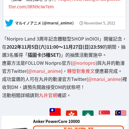
tter.com/0RN9cIw7em
— マルイノアニメ (@marui_anime)
November 5, 2022
「Noripro Land 3周年記念體驗型SHOP inOIOI」開催記念，
在
2022年11月5日(六)11:00～11月27日(日)23:59
的期間，抽
選3名獲得「
插圖卡(5種SET)
」的抽獎活動實施中。
應募方法是FOLLOW Noripro官方(
@noriopro
)與丸井的動漫
官方Twitter(
@marui_anime
)，
轉發對象推文
便應募完成。
成功當選的人可在丸井的動漫官方Twitter(
@marui_anime
)裡
收到DM，請預先開啟接受DM的狀態吧！
活動相關詳細請到
丸井官網
確認。
Anker PowerCore 10000
前往「蝦皮購物」購買