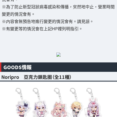
※為了防止新型冠狀病毒感染和傳播，穾然地中止・營業時間
變更的情況會有。
※内容會無預告地進行變更的情況會有。請見諒。
※有變更等的情況會在上記HP裡列明指引。
GOODS情報
Noripro 亞克力鎖匙圈（全11種）