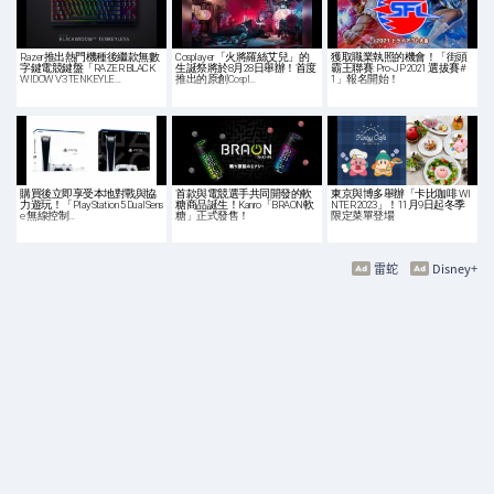
Razer推出熱門機種後繼款無數
Cosplayer「火將羅絲艾兒」的
獲取職業執照的機會！「街頭
字鍵電競鍵盤「RAZER BLACK
生誕祭將於8月28日舉辦！首度
霸王聯賽: Pro-JP 2021 選拔賽#
WIDOW V3 TENKEYLE…
推出的原創Cospl…
1」報名開始！
購買後立即享受本地對戰與協
首款與電競選手共同開發的軟
東京與博多舉辦「卡比咖啡 WI
力遊玩！「PlayStation 5 DualSens
糖商品誕生！Kanro「BRAON軟
NTER 2023」！11月9日起冬季
e 無線控制…
糖」正式發售！
限定菜單登場
雷蛇
Disney+