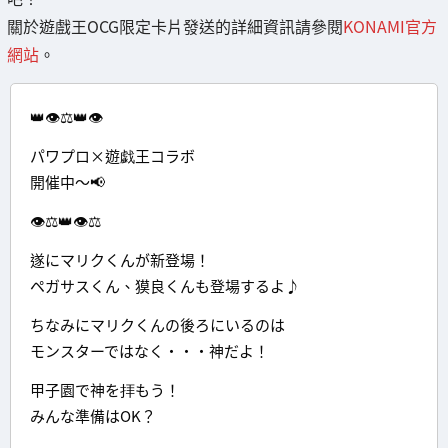
關於遊戲王OCG限定卡片發送的詳細資訊請參閱
KONAMI官方
網站
。
👑👁⚖👑👁
パワプロ×遊戯王コラボ
開催中～📢
👁⚖👑👁⚖
遂にマリクくんが新登場！
ペガサスくん、獏良くんも登場するよ♪
ちなみにマリクくんの後ろにいるのは
モンスターではなく・・・神だよ！
甲子園で神を拝もう！
みんな準備はOK？