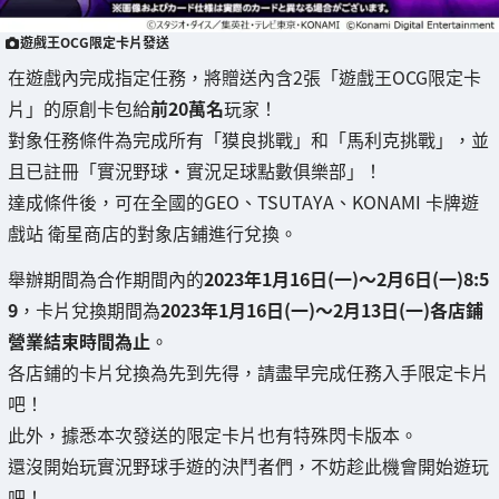
遊戲王OCG限定卡片發送
在遊戲內完成指定任務，將贈送內含2張「遊戲王OCG限定卡
片」的原創卡包給
前20萬名
玩家！
對象任務條件為完成所有「獏良挑戰」和「馬利克挑戰」，並
且已註冊「實況野球・實況足球點數俱樂部」！
達成條件後，可在全國的GEO、TSUTAYA、KONAMI 卡牌遊
戲站 衛星商店的對象店鋪進行兌換。
舉辦期間為合作期間內的
2023年1月16日(一)～2月6日(一)8:5
9
，卡片兌換期間為
2023年1月16日(一)～2月13日(一)各店鋪
營業結束時間為止
。
各店鋪的卡片兌換為先到先得，請盡早完成任務入手限定卡片
吧！
此外，據悉本次發送的限定卡片也有特殊閃卡版本。
還沒開始玩實況野球手遊的決鬥者們，不妨趁此機會開始遊玩
吧！