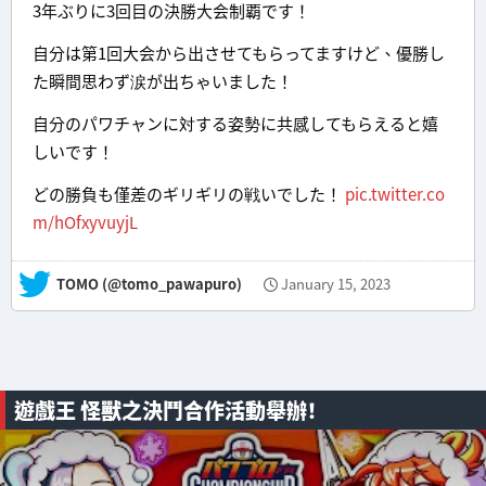
3年ぶりに3回目の決勝大会制覇です！
自分は第1回大会から出させてもらってますけど、優勝し
た瞬間思わず涙が出ちゃいました！
自分のパワチャンに対する姿勢に共感してもらえると嬉
しいです！
どの勝負も僅差のギリギリの戦いでした！
pic.twitter.co
m/hOfxyvuyjL
— TOMO (@tomo_pawapuro)
January 15, 2023
遊戲王 怪獸之決鬥合作活動舉辦！