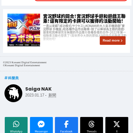
實況野球的回合！實況野球手遊和遊戲王聯
乘！還有限定的卡牌可以獲得的活動開始！
一直以來都「成功模式(サクセス)」KONAMI的大人氣手機遊戲「實
況野球 手機版」和各種作品作出聯乘。除了以棒球為主題的遊戲，
還會和與棒球完全無關的作品進行各種各樣的合作。2022年第一
個聯乘活動也發表了！與世界中大熱的那個JUMP作品的聯乘活動
要開始啦！
Read more
©2023 Konami Digital Entertainment
©Konami Digital Entertainment
科樂美
Saiga NAK
-
2023.01.17
新聞
WhatsApp
Messenger
Facebook
Threads
X