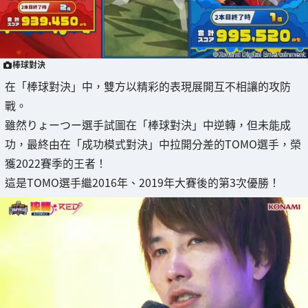
棒球對決
在「棒球對決」中，雙方以精彩的表現展開互不相讓的攻防
戰。
雖然りょーつー選手試圖在「棒球對決」中逆轉，但未能成
功，最終由在「成功模式對決」中拉開分差的TOMO選手，榮
獲2022賽季的王者！
這是TOMO選手繼2016年、2019年大賽後的第3次優勝！