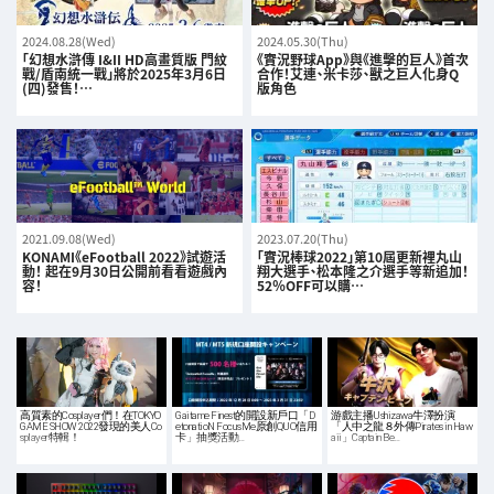
2024.08.28(Wed)
2024.05.30(Thu)
「幻想水滸傳 I&II HD高畫質版 門紋
《實況野球App》與《進擊的巨人》首次
戰/盾南統一戰」將於2025年3月6日
合作！艾連、米卡莎、獸之巨人化身Q
(四)發售！…
版角色
2021.09.08(Wed)
2023.07.20(Thu)
KONAMI《eFootball 2022》試遊活
「實況棒球2022」第10屆更新裡丸山
動！ 起在9月30日公開前看看遊戲內
翔大選手、松本隆之介選手等新追加！
容！
52％OFF可以購…
高質素的Cosplayer們！在TOKYO
Gaitame Finest的開設新戶口「D
游戲主播Ushizawa牛澤扮演
GAME SHOW 2022發現的美人Co
etonatioN FocusMe原創QUO信用
「人中之龍８外傳Pirates in Haw
splayer特輯！
卡」抽獎活動…
aii」Captain Be…