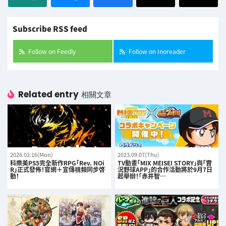
Subscribe RSS feed
Follow on Feedly
Follow on Inoreader
Related entry
相關文章
2026.02.16(Mon)
2023.09.07(Thu)
科樂美PS5完全新作RPG「Rev. NOi
TV動畫「MIX MEISEI STORY」與「實
R」正式發佈！官網＋宣傳視頻同步啓
況野球APP」的合作活動將於9月7日
動！
起舉辦！「赤井智…