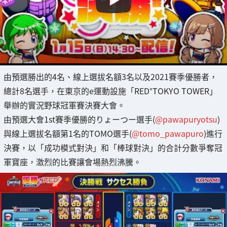
由預選勝出的4名、線上選拔名額3名以及2021賽季優勝者，
總計8名選手，在東京的e運動設施「RED°TOKYO TOWER」
舉辦的實況野球冠軍賽決賽大會。
由預選大會1st賽季優勝的りょーつー選手(
@pawapuryotsu
)
與線上選拔名額第1名的TOMO選手(
@tomo_pawapuro
)進行
決賽，以「成功模式對決」和「棒球對決」的合計分數爭奪冠
軍寶座，激烈的比賽讓會場熱烈沸騰。