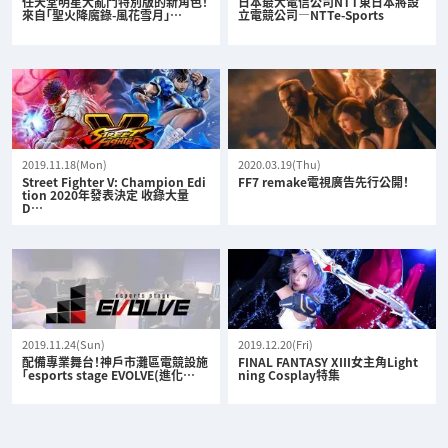
任天堂明星大亂鬥特別版的新角色！
日本最大電信公司NTT東日本將設
來自「聖火降魔錄-風花雪月」…
立電競公司—NTTe-Sports
2019.11.18(Mon)
2020.03.19(Thu)
Street Fighter V: Champion Edi
FF7 remake電視廣告先行公開！
tion 2020年發表決定 收錄大量
D…
2019.11.24(Sun)
2019.12.20(Fri)
配備專業舞台！神戶市灘區電競設施
FINAL FANTASY XIII女主角Light
「esports stage EVOLVE(進化…
ning Cosplay特集