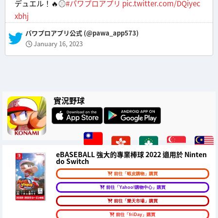
デュエル！🔥⚾
#パワプロアプリ
pic.twitter.com/DQiyec
xbhj
— パワプロアプリ公式 (@pawa_app573)
January 16, 2023
實況野球
eBASEBALL 強大的專業棒球 2022 適用於 Ninten
do Switch
前往「蝦皮購物」購買
前往「Yahoo!購物中心」購買
前往「樂天市場」購買
前往「friDay」購買