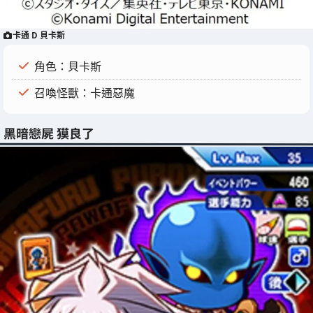
卡通 D 貝卡斯
角色：貝卡斯
召喚怪獸：卡通惡魔
黑暗戀屍 獏良了