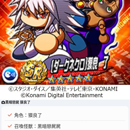
黑暗戀屍 獏良了
角色：獏良了
召喚怪獸：黑暗戀屍屍