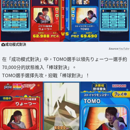
成功模式對決
YouTube
在「成功模式對決」中，TOMO選手以領先りょーつー選手約
70,000分的狀態進入「棒球對決」。
TOMO選手選擇先攻，迎戰「棒球對決」！