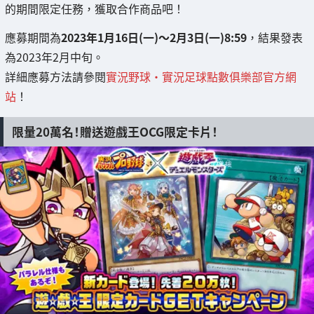
的期間限定任務，獲取合作商品吧！
應募期間為
2023年1月16日(一)～2月3日(一)8:59
，結果發表
為2023年2月中旬。
詳細應募方法請參閱
實況野球・實況足球點數俱樂部官方網
站
！
限量20萬名！贈送遊戲王OCG限定卡片！