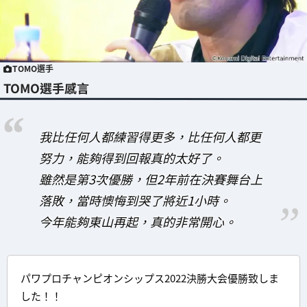
TOMO選手
TOMO選手感言
我比任何人都練習得更多，比任何人都更
努力，能夠得到回報真的太好了。
雖然是第3次優勝，但2年前在決賽舞台上
落敗，當時懊悔到哭了將近1小時。
今年能夠東山再起，真的非常開心。
パワプロチャンピオンシップス2022決勝大会優勝致しま
した！！