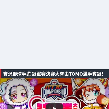
實況野球手遊 冠軍賽決賽大會由TOMO選手奪冠！