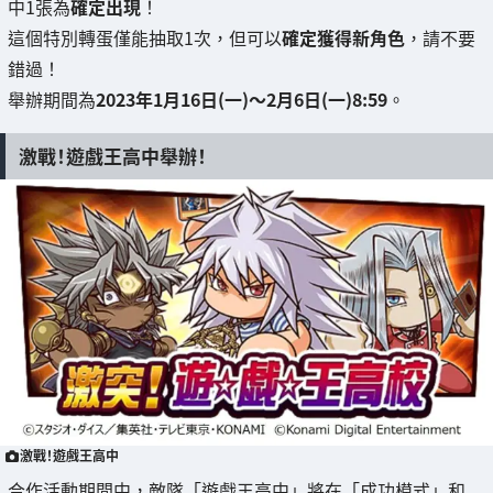
中1張為
確定出現
！
這個特別轉蛋僅能抽取1次，但可以
確定獲得新角色
，請不要
錯過！
舉辦期間為
2023年1月16日(一)～2月6日(一)8:59
。
激戰！遊戲王高中舉辦！
激戰！遊戲王高中
合作活動期間中，敵隊「遊戲王高中」將在「成功模式」和