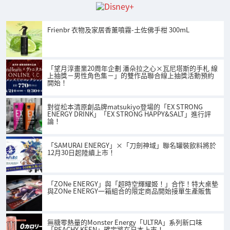
Frienbr 衣物及家居香薰噴霧-土佐佛手柑 300mL
「望月淳畫業20周年企劃 潘朵拉之心×瓦尼塔斯的手札 線
上抽獎－男性角色集－」的雙作品聯合線上抽獎活動預約
開始！
對從松本清原創品牌matsukiyo登場的「EX STRONG
ENERGY DRINK」「EX STRONG HAPPY&SALT」進行評
論！
「SAMURAI ENERGY」×「刀劍神域」聯名罐裝飲料將於
12月30日起陸續上市！
「ZONe ENERGY」與「超時空輝耀姬！」合作！特大桌墊
與ZONe ENERGY一箱組合的限定商品開始接單生產販售
無糖零熱量的Monster Energy「ULTRA」系列新口味
「PEACHY KEEN」確定將在日本上市！