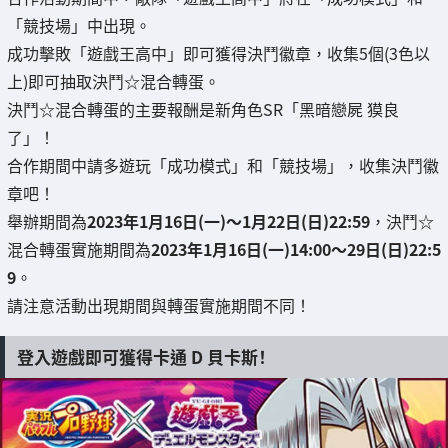
「競技場」中出現。
成功擊敗「遊戲王高中」即可獲得決鬥徽章，收集5個(3色以
上)即可抽取決鬥☆混合轉蛋。
決鬥☆混合轉蛋的主要報酬是新角色SR「黑暗戀屍 獏良
了」！
合作期間中請多遊玩「成功模式」和「競技場」，收集決鬥徽
章吧！
舉辦期間為
2023年1月16日(一)～1月22日(日)22:59
，決鬥☆
混合轉蛋實施期間為
2023年1月16日(一)14:00～29日(日)22:5
9
。
請注意活動出現期間與轉蛋實施期間不同！
登入遊戲即可獲得卡通 D 貝卡斯！