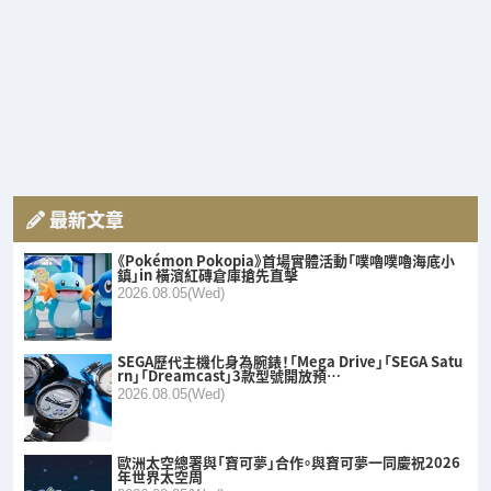
最新文章
《Pokémon Pokopia》首場實體活動「噗嚕噗嚕海底小
鎮」in 橫濱紅磚倉庫搶先直擊
2026.08.05(Wed)
SEGA歷代主機化身為腕錶！「Mega Drive」「SEGA Satu
rn」「Dreamcast」3款型號開放預…
2026.08.05(Wed)
歐洲太空總署與「寶可夢」合作。與寶可夢一同慶祝2026
年世界太空周