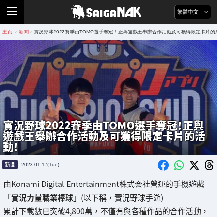
繁體中文
主頁
新聞
實況野球2022賽季由TOMO選手奪冠！正與遊戲王舉辦合作活動及可獲得限定卡片的
>
>
實況野球2022賽季由TOMO選手奪冠！正與
遊戲王舉辦合作活動及可獲得限定卡片的活
動！
新聞
2023.01.17(Tue)
由Konami Digital Entertainment株式会社營運的手機遊戲
「
實況力量職業棒球
」(以下稱，實況野球手遊)
累計下載數已突破4,800萬，不僅有與各種作品的合作活動，