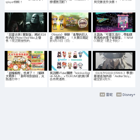
splayer特輯！
辦優惠活動！
局完勝直升決賽！
「惡靈古堡2 重製版」將於2024
《Ninjala》舉辦「進擊的巨人
主題為「可愛又流行，帶點懷
年內在iPhone/iPad/Mac上發
盃（團隊戰）」！大賽日期定
舊風格的電子遊樂場」！NAM
售！現正開放預約…
於4月23日（日）…
CO限定《星之卡比》…
「超極貓祭」也來了！《貓咪
英語圈VTuber團體「hololive Engl
《GUILTY GEAR -STRIVE-》季票1
大戰爭》「新年特別節目」火
ish -Myth-」× TSUKUMO的第2彈
最後追加內容「Another Story」
熱進行中！
合作周邊商…
確定於4月29…
雷蛇
Disney+