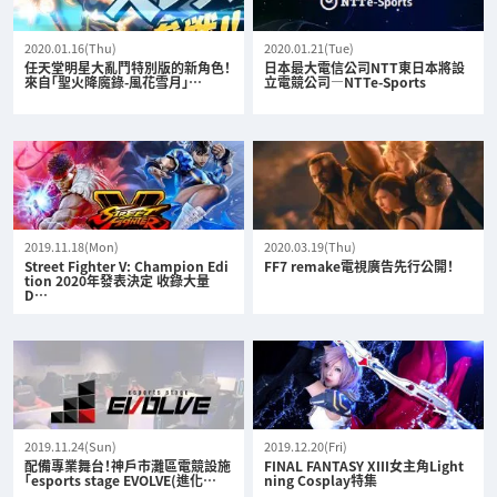
2020.01.16(Thu)
2020.01.21(Tue)
任天堂明星大亂鬥特別版的新角色！
日本最大電信公司NTT東日本將設
來自「聖火降魔錄-風花雪月」…
立電競公司—NTTe-Sports
2019.11.18(Mon)
2020.03.19(Thu)
Street Fighter V: Champion Edi
FF7 remake電視廣告先行公開！
tion 2020年發表決定 收錄大量
D…
2019.11.24(Sun)
2019.12.20(Fri)
配備專業舞台！神戶市灘區電競設施
FINAL FANTASY XIII女主角Light
「esports stage EVOLVE(進化…
ning Cosplay特集