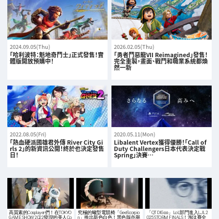
2024.09.05(Thu)
2026.02.05(Thu)
「哈利波特：魁地奇鬥士」正式發售！實
「勇者鬥惡龍VII Reimagined」發售！
體版開放預購中！
完全重製，畫面、戰鬥和職業系統都煥
然一新
2022.08.05(Fri)
2020.05.11(Mon)
「熱血硬派國雄君外傳 River City Gi
Libalent Vertex獲得優勝！「Call of
rls 2」的新資訊公開！終於也決定發售
Duty Challengers日本代表決定戰
日！
Spring」決賽…
高質素的Cosplayer們！在TOKYO
究極的蠍型電競椅「GeeScorpio
「QT DIG∞」LoL部門進入LJL 2
GAME SHOW 2022發現的美人Co
n」推出新色白色！黑色版亦舉
025 STORM FINALS！淘汰賽全