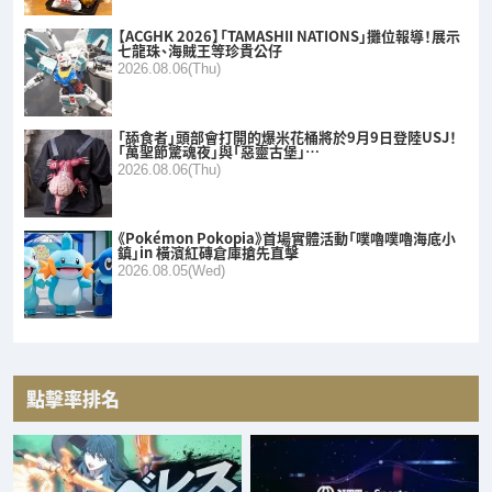
【ACGHK 2026】「TAMASHII NATIONS」攤位報導！展示
七龍珠、海賊王等珍貴公仔
2026.08.06(Thu)
「舔食者」頭部會打開的爆米花桶將於9月9日登陸USJ！
「萬聖節驚魂夜」與「惡靈古堡」…
2026.08.06(Thu)
《Pokémon Pokopia》首場實體活動「噗嚕噗嚕海底小
鎮」in 橫濱紅磚倉庫搶先直擊
2026.08.05(Wed)
點擊率排名