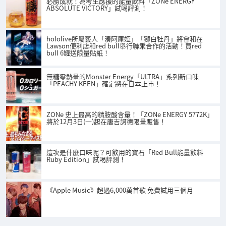
必勝成就！為考生應援的能量飲料「ZONe ENERGY
ABSOLUTE VICTORY」試喝評測！
hololive所屬藝人「湊阿庫婭」「獅白牡丹」將會和在
Lawson便利店和red bull舉行聯乘合作的活動！買red
bull 6罐送限量貼紙！
無糖零熱量的Monster Energy「ULTRA」系列新口味
「PEACHY KEEN」確定將在日本上市！
ZONe 史上最高的精胺酸含量！「ZONe ENERGY 5772K」
將於12月3日(一)起在唐吉訶德限量販售！
這次是什麼口味呢？可飲用的寶石「Red Bull能量飲料
Ruby Edition」試喝評測！
《Apple Music》超過6,000萬首歌 免費試用三個月