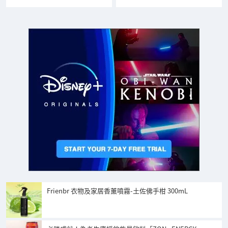
Frienbr 衣物及家居香薰噴霧-土佐佛手柑 300mL