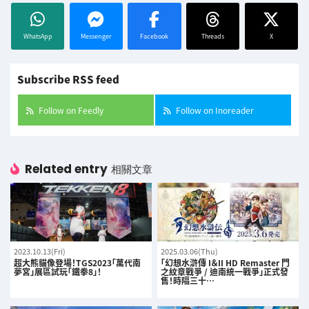
WhatsApp
Messenger
Facebook
Threads
X
Subscribe RSS feed
Follow on Feedly
Follow on Inoreader
Related entry
相關文章
2023.10.13(Fri)
2025.03.06(Thu)
超大熊貓像登場！TGS2023「萬代南
「幻想水滸傳 I＆II HD Remaster 門
夢宮」展區試玩「鐵拳8」！
之紋章戰爭 / 迪南統一戰爭」正式發
售！時隔三十…