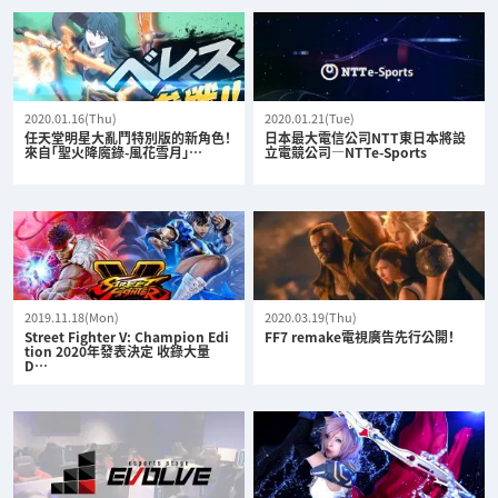
2020.01.16(Thu)
2020.01.21(Tue)
任天堂明星大亂鬥特別版的新角色！
日本最大電信公司NTT東日本將設
來自「聖火降魔錄-風花雪月」…
立電競公司—NTTe-Sports
2019.11.18(Mon)
2020.03.19(Thu)
Street Fighter V: Champion Edi
FF7 remake電視廣告先行公開！
tion 2020年發表決定 收錄大量
D…