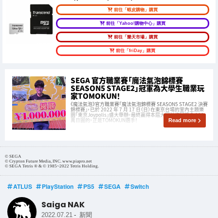
前往「蝦皮購物」購買
前往「Yahoo!購物中心」購買
前往「樂天市場」購買
前往「friDay」購買
SEGA 官方職業賽「魔法氣泡錦標賽
SEASON5 STAGE2」冠軍為大學生職業玩
家TOMOKUN！
《魔法氣泡》官方職業賽「魔法氣泡錦標賽 SEASON5 STAGE2 決賽
錦標賽」，已於 2022 年 7 月 17 日（日）在東京台場的室內主題樂
園「東京Joypolis」盛大舉辦。最終贏得本屆大賽並抱回獎金 100
萬日圓的，正是TOMOKUN選手！
Read more
© SEGA
© Crypton Future Media, INC. www.piapro.net
© SEGA Tetris ® & © 1985~2022 Tetris Holding.
ATLUS
PlayStation
PS5
SEGA
Switch
Saiga NAK
-
2022.07.21
新聞