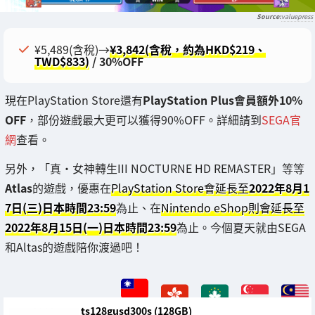
valuepress
¥5,489(含稅)→
¥3,842(含稅，約為HKD$219、
TWD$833)
/ 30%OFF
現在PlayStation Store還有
PlayStation Plus會員額外10%
OFF
，部份遊戲最大更可以獲得90%OFF。詳細請到
SEGA官
網
查看。
另外，「真・女神轉生III NOCTURNE HD REMASTER」等等
Atlas
的遊戲，優惠在
PlayStation Store會延長至
2022年8月1
7日(三)日本時間23:59
為止、在
Nintendo eShop則會延長至
2022年8月15日(一)日本時間23:59
為止。今個夏天就由SEGA
和Altas的遊戲陪你渡過吧！
ts128gusd300s (128GB)