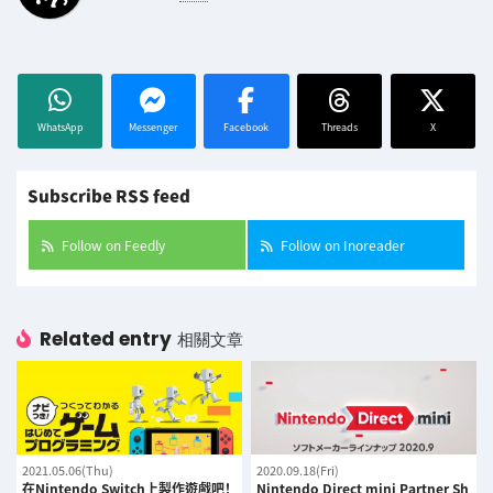
WhatsApp
Messenger
Facebook
Threads
X
Subscribe RSS feed
Follow on Feedly
Follow on Inoreader
Related entry
相關文章
2021.05.06(Thu)
2020.09.18(Fri)
在Nintendo Switch上製作遊戲吧！
Nintendo Direct mini Partner Sh