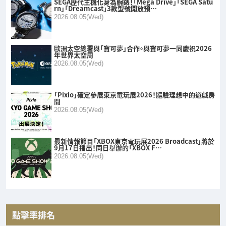
SEGA歷代主機化身為腕錶！「Mega Drive」「SEGA Satu
rn」「Dreamcast」3款型號開放預…
2026.08.05(Wed)
歐洲太空總署與「寶可夢」合作。與寶可夢一同慶祝2026
年世界太空周
2026.08.05(Wed)
「Pixio」確定參展東京電玩展2026！體驗理想中的遊戲房
間
2026.08.05(Wed)
最新情報節目「XBOX東京電玩展2026 Broadcast」將於
9月17日播出！同日舉辦的「XBOX F…
2026.08.05(Wed)
點擊率排名