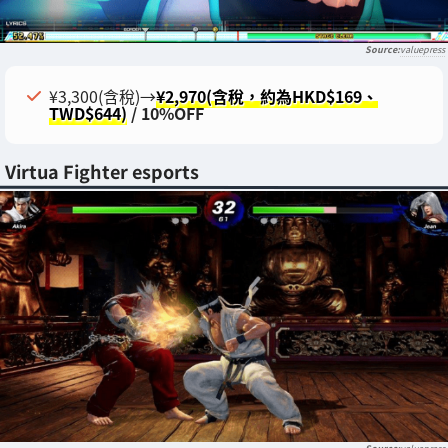
valuepress
¥3,300(含稅)→
¥2,970(含稅，約為HKD$169、
TWD$644)
/ 10%OFF
Virtua Fighter esports