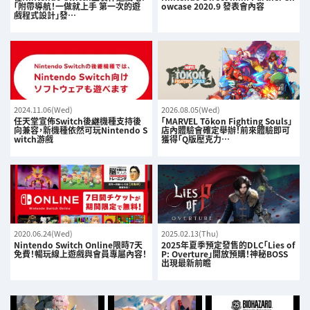
「附帶導航！一做就上手 第一次的遊
owcase 2020.9 發表會內容
戲程式設計」發…
2024.11.06(Wed)
2026.08.05(Wed)
任天堂宣佈Switch後継機種支持後
「MARVEL Tōkon Fighting Souls」
向兼容，新機種依然可玩Nintendo S
店內體驗會確定舉辦！前來體驗即可
witch游戲
獲得「Q版壓克力…
2020.06.24(Wed)
2025.02.13(Thu)
Nintendo Switch Online限時7天
2025年夏季預定發售的DLC「Lies of
免費！暢玩線上遊戲與會員專屬內容！
P: Overture」開放預購！神秘BOSS
出現最新前瞻