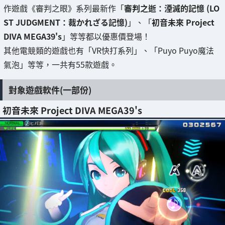
作遊戲《審判之眼》系列最新作「
審判之逝：湮滅的記憶 (LO
ST JUDGMENT：裁かれざる記憶)
」、「
初音未來 Project
DIVA MEGA39's
」等等都以優惠價登場！
其他電競類的遊戲也有「VR快打系列」、「Puyo Puyo魔法
氣泡」等等，一共有55款遊戲。
對象遊戲軟件(一部份)
初音未來 Project DIVA MEGA39's