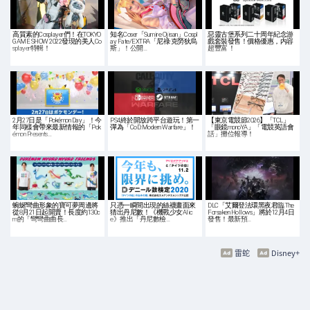
高質素的Cosplayer們！在TOKYO
知名Coser「Sumire Ojisan」Cospl
惡靈古堡系列二十周年紀念游
GAME SHOW 2022發現的美人Co
ay Fate/EXTRA「尼祿·克勞狄烏
戲套裝發售！價格優惠，内容
splayer特輯！
斯」！公開…
超豐富 ！
2月27日是「Pokémon Day」！今
PS4終於開放跨平台遊玩！第一
【東京電競節2026】「TCL」
年同樣會帶來最新情報的「Pok
彈為「CoD:Modern Warfare」！
「眼鏡monoYA」「電競英語會
émon Presents…
話」攤位報導！
蜿蜒彎曲形象的寶可夢周邊將
只憑一瞬間出現的絲襪畫面來
DLC「艾爾登法環黑夜君臨 The
從8月21日起開賣！長度約130c
猜出丹尼數！《機戰少女Alic
Forsaken Hollows」將於12月4日
m的「彎彎曲曲長…
e》推出「丹尼數檢…
發售！最新預…
雷蛇
Disney+