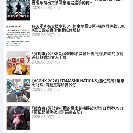
曾經孕育出眾多職業電競選手的傳…
2026.08.06(Thu)
任天堂宣布支援令和8年熊本地震災區。捐贈救災款5,00
0萬日圓並實施免費維修服務
2026.08.06(Thu)
「賽馬娘」×「KFC」原創聯名套餐評測！香氣四溢的原創
醬料與香料令人上癮
2026.08.06(Thu)
【ACGHK 2026】「TAMASHII NATIONS」攤位報導！展示
七龍珠、海賊王等珍貴公仔
2026.08.06(Thu)
「舔食者」頭部會打開的爆米花桶將於9月9日登陸USJ！
「萬聖節驚魂夜」與「惡靈古堡」…
2026.08.06(Thu)