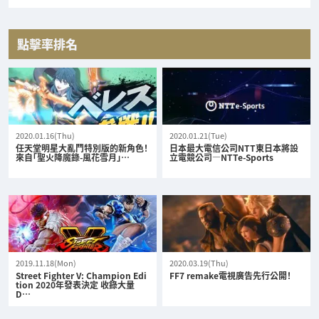
點擊率排名
2020.01.16(Thu)
2020.01.21(Tue)
任天堂明星大亂鬥特別版的新角色！
日本最大電信公司NTT東日本將設
來自「聖火降魔錄-風花雪月」…
立電競公司—NTTe-Sports
2019.11.18(Mon)
2020.03.19(Thu)
Street Fighter V: Champion Edi
FF7 remake電視廣告先行公開！
tion 2020年發表決定 收錄大量
D…