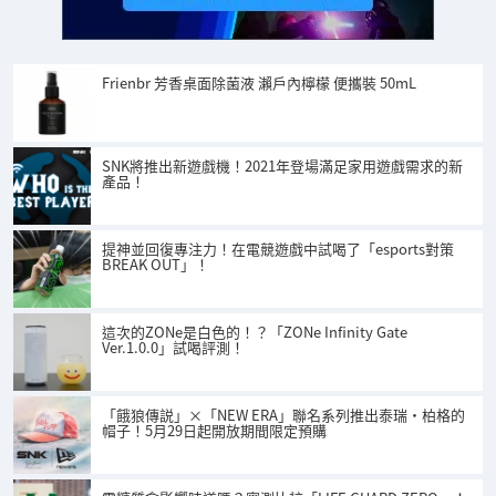
Frienbr 芳香桌面除菌液 瀨戶內檸檬 便攜裝 50mL
SNK將推出新遊戲機！2021年登場滿足家用遊戲需求的新
產品！
提神並回復專注力！在電競遊戲中試喝了「esports對策
BREAK OUT」！
這次的ZONe是白色的！？「ZONe Infinity Gate
Ver.1.0.0」試喝評測！
「餓狼傳説」×「NEW ERA」聯名系列推出泰瑞·柏格的
帽子！5月29日起開放期間限定預購