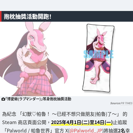
抱枕抽獎活動開跑！
「博愛蜥(ラブマンダー)」等身抱枕抽獎活動
PR TIMES
為紀念 「幻獸♡帕魯！ ～已經不想只做朋友(帕魯)了～」 的
Steam 商店頁面公開，
2025年4月1日(二)至14日(一)
止追蹤
「Palworld / 帕魯世界」官方 X(
@Palworld_JP
)將抽選
2名
幸