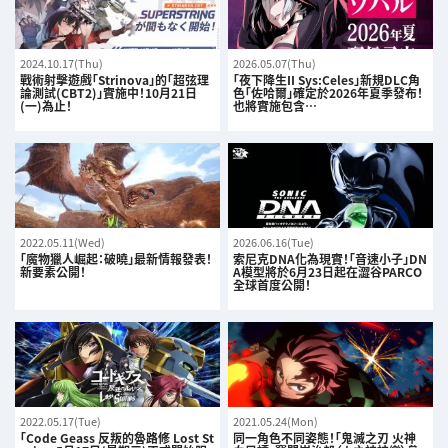
2024.10.17(Thu)
2026.05.07(Thu)
戰術射擊遊戲「Strinova」的「超弦理
「夜下降生II Sys:Celes」新規DLC角
論測試(CBT2)」實施中！10月21日
色「佐哈爾」確定於2026年夏季發布！
(一)為止！
也將實施包含…
2022.05.11(Wed)
2026.06.16(Tue)
「魔物獵人崛起：破曉」最新情報發表！
索尼克DNA化為現實！「音速小子」DN
新要素公開！
A模型將於6月23日起在澀谷PARCO
全球首度公開！
2022.05.17(Tue)
2021.05.24(Mon)
「Code Geass 反叛的魯路修 Lost St
同一角色不同姿態！「鬼滅之刃 火神