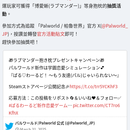
運玩家可獲得「博愛蜥(ラブマンダー)」等身抱枕的
抽獎活
動
。
參加方式為追蹤 「Palworld / 帕魯世界」官方 X(
@Palworld_
JP
)，按讚並轉發
官方活動貼文
即可！
趕快參加抽獎吧！
🎁ラブマンダー抱き枕プレゼントキャンペーン🎁
パルワールド新作は学園恋愛シミュレーション💕
『ぱる♡わーるど！ ～もう友達(パル)じゃいられない～』
Steamストアページ公開記念🎉
https://t.co/trr5YCKhF3
応募方法：この投稿をリポスト🔄＆いいね❤＆フォロー✅
#ぱるわーるど新作恋愛ゲーム
…
pic.twitter.com/CT7ro6
KfhX
— パルワールド/Palworld 公式 (@Palworld_JP)
March 31, 2025