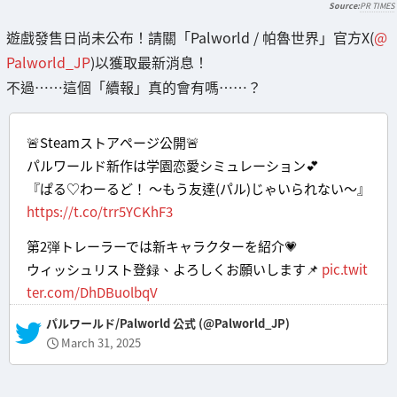
PR TIMES
遊戲發售日尚未公布！請關「Palworld / 帕魯世界」官方X(
@
Palworld_JP
)以獲取最新消息！
不過……這個「續報」真的會有嗎……？
🚨Steamストアページ公開🚨
パルワールド新作は学園恋愛シミュレーション💕
『ぱる♡わーるど！ ～もう友達(パル)じゃいられない～』
https://t.co/trr5YCKhF3
第2弾トレーラーでは新キャラクターを紹介💗
ウィッシュリスト登録、よろしくお願いします📌
pic.twit
ter.com/DhDBuolbqV
— パルワールド/Palworld 公式 (@Palworld_JP)
March 31, 2025