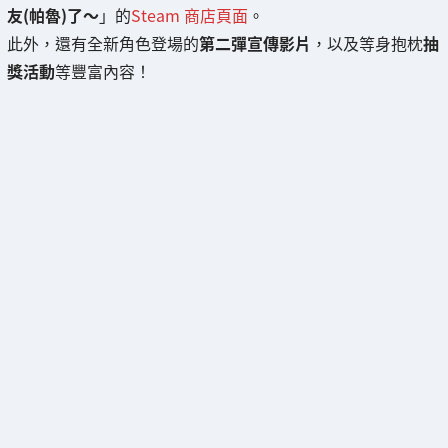
友(帕魯)了～
」的
Steam 商店頁面
。
此外，還有全新角色登場的
第二彈宣傳影片
，以及等身抱枕
抽
獎活動
等豐富內容！