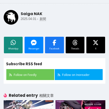
Saiga NAK
-
2025.04.01
新聞
WhatsApp
Messenger
Facebook
Threads
X
Subscribe RSS feed
Follow on Feedly
Follow on Inoreader
Related entry
相關文章