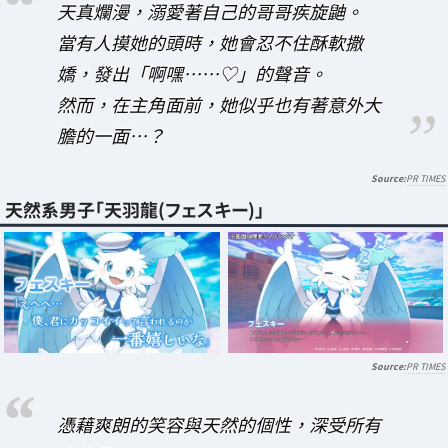
天真爛漫，溺愛著自己的哥哥疾旋鼬。
當有人摸她的頭時，她會忍不住酥軟撒
嬌，發出「啊嘿……♡」的聲音。
然而，在主角面前，她似乎也有著意外大
膽的一面…？
PR TIMES
天然系男子「天羽龍(フェスキー)」
PR TIMES
憑藉爽朗的笑容與天然的個性，深受所有