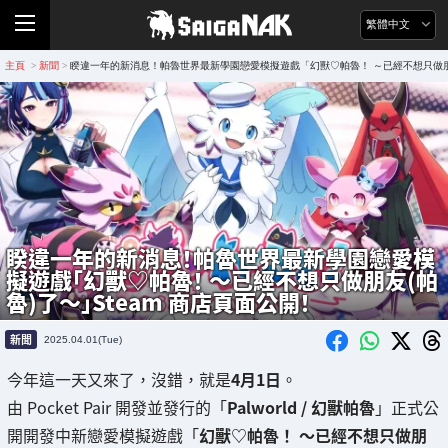
繁體中文
主頁
新聞
睽違一年的新消息！帕魯世界最新學園戀愛模擬遊戲「幻獸♡帕魯！ ～已經不想只做朋友(
>
>
睽違一年的新消息！帕魯世界最新學園戀愛模
擬遊戲「幻獸♡帕魯！ ～已經不想只做朋友(帕
魯)了～」Steam 商店頁面公開！
新聞
2025.04.01(Tue)
今年這一天又來了，沒錯，就是
4月1日
。
由 Pocket Pair 開發並發行的「
Palworld / 幻獸帕魯
」正式公
開開發中新戀愛模擬遊戲「
幻獸♡帕魯！ ～已經不想只做朋