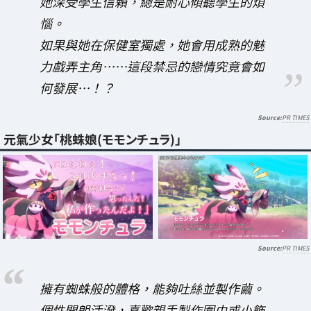
她深受學生信賴，總是耐心傾聽學生的煩
惱。
如果與她在保健室獨處，她會用成熟的魅
力戲弄主角……這段禁忌的戀情究竟會如
何發展…！？
PR TIMES
元氣少女「桃蛛娘(モモンチュラ)」
PR TIMES
擁有蜘蛛般的體格，能夠吐絲並製作繭。
個性開朗活潑，喜歡親手製作圍巾或小飾