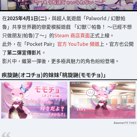
在
2025年4月1日(二)
，與超人氣遊戲「Palworld / 幻獸帕
魯」共享世界觀的戀愛模擬遊戲 「幻獸♡帕魯！ ～已經不想
只做朋友(帕魯)了～」的
Steam 商店頁面
正式上線。
此外，在「Pocket Pair」
官方 YouTube 頻道
上，官方也公開
了
第二彈宣傳影片
。
影片中，繼第一彈後，更多極具魅力的角色紛紛登場。
疾旋鼬(オコチョ)的妹妹「桃旋鼬(モモチョ)」
PR TIMES