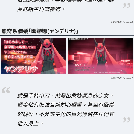
品送給主角當禮物。
PR TIMES
獵奇系病嬌「幽戀娜(ヤンデリナ)」
PR TIMES
總是手持小刀，散發出危險氣息的少女。
極度佔有慾強且嫉妒心極重，甚至有監禁
的癖好，不允許主角的目光停留在任何其
他人身上。