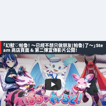
「幻獸♡帕魯！ ～已經不想只做朋友(帕魯)了～」Ste
am 商店頁面 & 第二彈宣傳影片公開！