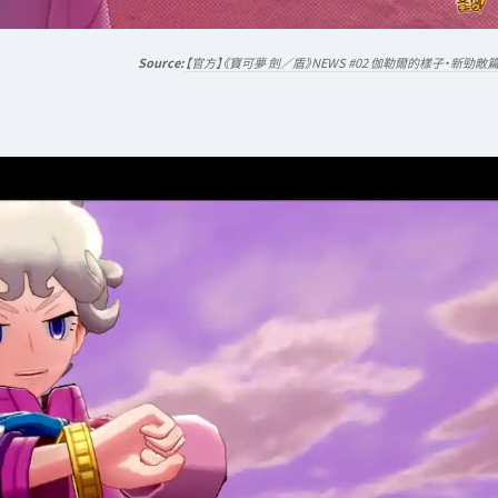
【官方】《寶可夢 劍／盾》NEWS #02 伽勒爾的樣子・新勁敵