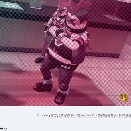
【官方】《寶可夢 劍／盾》NEWS #02 伽勒爾的樣子・新勁敵
位？