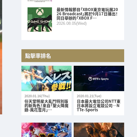
最新情報節目「XBOX東京電玩展20
26 Broadcast」將於9月17日播出！
同日舉辦的「XBOX F…
2026.08.05(Wed)
點擊率排名
2020.01.16(Thu)
2020.01.21(Tue)
任天堂明星大亂鬥特別版
日本最大電信公司NTT東
的新角色！來自「聖火降魔
日本將設立電競公司—N
錄-風花雪月」…
TTe-Sports