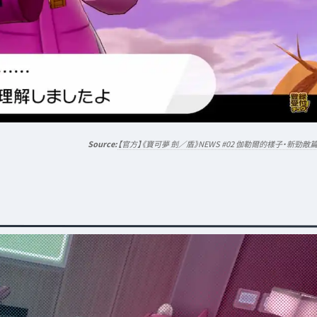
【官方】《寶可夢 劍／盾》NEWS #02 伽勒爾的樣子・新勁敵