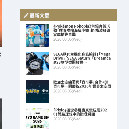
最新文章
《Pokémon Pokopia》首場實體活
動「噗嚕噗嚕海底小鎮」in 橫濱紅磚
倉庫搶先直擊
2026.08.05(Wed)
SEGA歷代主機化身為腕錶！「Mega
Drive」「SEGA Saturn」「Dreamca
st」3款型號開放預…
2026.08.05(Wed)
歐洲太空總署與「寶可夢」合作。與
寶可夢一同慶祝2026年世界太空周
2026.08.05(Wed)
「Pixio」確定參展東京電玩展202
6！體驗理想中的遊戲房間
2026.08.05(Wed)