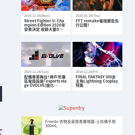
2019.11.18(Mon)
2020.03.19(Thu)
Street Fighter V: Cha
FF7 remake電視廣告先
mpion Edition 2020年
行公開！
發表決定 收錄大量D…
2019.11.24(Sun)
2019.12.20(Fri)
配備專業舞台！神戶市灘
FINAL FANTASY XIII女
區電競設施「esports sta
主角Lightning Cosplay
ge EVOLVE(進化…
特集
Frienbr 衣物及家居香薰噴霧-土佐佛手柑
300mL