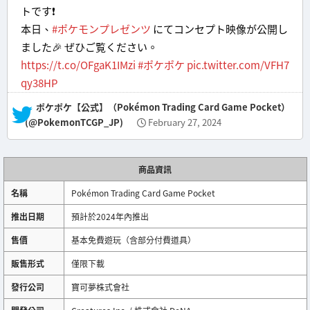
トです❗️
本日、
#ポケモンプレゼンツ
にてコンセプト映像が公開し
ました🎉 ぜひご覧ください。
https://t.co/OFgaK1IMzi
#ポケポケ
pic.twitter.com/VFH7
qy38HP
— ポケポケ【公式】（Pokémon Trading Card Game Pocket）
(@PokemonTCGP_JP)
February 27, 2024
商品資訊
名稱
Pokémon Trading Card Game Pocket
推出日期
預計於2024年內推出
售價
基本免費遊玩（含部分付費道具）
販售形式
僅限下載
發行公司
寶可夢株式會社