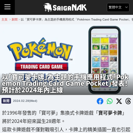
繁體中文
主頁
新聞
以「寶可夢卡牌」為主題的手機應用程式「Pokémon Trading Card Game Pocke
>
>
以「寶可夢卡牌」為主題的手機應用程式「Pok
émon Trading Card Game Pocket」發表！
預計於2024年內上線
新聞
2024.02.28(Wed)
於1996年發售的「寶可夢」集換式卡牌遊戲「
寶可夢卡牌
」
將於2024年迎來誕生28週年。
這款卡牌遊戲不僅對戰吸引人，卡牌上的精美插圖一直也引起