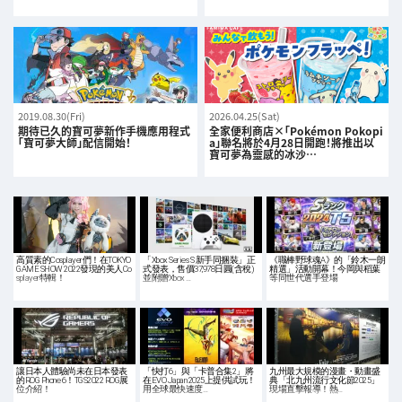
2019.08.30(Fri)
2026.04.25(Sat)
期待已久的寶可夢新作手機應用程式
全家便利商店×「Pokémon Pokopi
「寶可夢大師」配信開始！
a」聯名將於4月28日開跑！將推出以
寶可夢為靈感的冰沙…
高質素的Cosplayer們！在TOKYO
「Xbox Series S 新手同捆裝」正
《職棒野球魂A》的「鈴木一朗
GAME SHOW 2022發現的美人Co
式發表，售價37,978日圓(含稅)
精選」活動開幕！今岡與稻葉
splayer特輯！
並附贈Xbox …
等同世代選手登場
讓日本人體驗尚未在日本發表
「快打6」與「卡普合集2」將
九州最大規模的漫畫・動畫盛
的ROG Phone 6！TGS2022 ROG展
在EVO Japan 2025上提供試玩！
典「北九州流行文化節2025」
位介紹！
用全球最快速度…
現場直擊報導！熱…