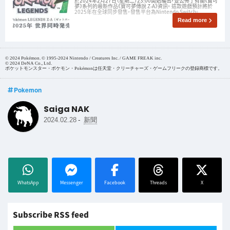
於2024年2月27日（星期二）23:00開始播出，並公佈了有關《寶可
夢》系列的最新作品《寶可夢傳說 Z-A》資訊。 這款遊戲預計將於
2025年在全球同步發售，發售平台為Nintendo Switch。
Read more
© 2024 Pokémon. © 1995-2024 Nintendo / Creatures Inc. / GAME FREAK inc.
© 2024 DeNA Co., Ltd.
ポケットモンスター・ポケモン・Pokémonは任天堂・クリーチャーズ・ゲームフリークの登録商標です。
Pokemon
Saiga NAK
-
2024.02.28
新聞
WhatsApp
Messenger
Facebook
Threads
X
Subscribe RSS feed