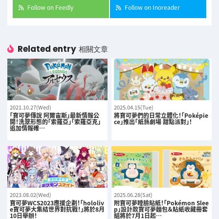
Follow on Feedly
Follow on Inoreader
Related entry
相關文章
2021.10.27(Wed)
2025.04.15(Tue)
「寶可夢傳說 阿爾宙斯」最新情報公
將寶可夢們的日常立體化！「Poképie
開！洗翠形態的「索羅亞」「索羅亞克」
ce」推出「紙藝劇場 甜點派對」！
追加情報確…
2023.08.02(Wed)
2025.06.28(Sat)
寶可夢WCS2023應援企劃！「hololiv
附寶可夢睡臉貼紙！「Pokémon Slee
e寶可夢大集結世界對抗戰！」將於8月
p」設計款寶可夢麵包＆貼紙收藏冊套
10日舉辦！
組將於7月1日起…