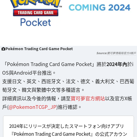
Pokémon Trading Card Game Pocket
寶可夢情報局官方X帳戶
「Pokémon Trading Card Game Pocket」將於
2024年內
於i
OS與Android平台推出。
支援日文、英文、西班牙文、法文、德文、義大利文、巴西葡
萄牙文、韓文與繁體中文等多種語言。
詳細資訊以及今後的情報，請至
寶可夢官方網站
以及官方X帳
戶(
@PokemonTCGP_JP
)進行確認。
2024年にリリースが決定したスマートフォン向けアプリ
『Pokémon Trading Card Game Pocket』の公式アカウン