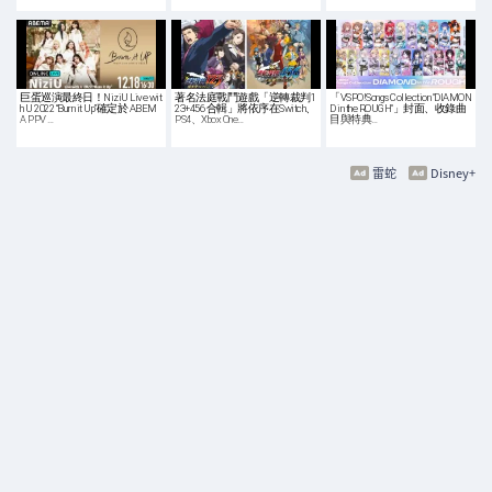
巨蛋巡演最終日！NiziU Live wit
著名法庭戰鬥遊戲「逆轉裁判1
「VSPO!Songs Collection "DIAMON
h U 2022 “Burn it Up”確定於 ABEM
23+456 合輯」將依序在Switch、
D in the ROUGH"」封面、收錄曲
A PPV …
PS4、Xbox One…
目與特典…
雷蛇
Disney+