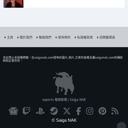
主頁
關於我們
聯絡我們
使用條約
私隱權政策
招聘翻譯員
本站禁止未授權𨍭載。在saiganak.com發佈的圖片,相片,文章的版權全屬saiganak.com的攝影
師和記者所有。
esports 電競新聞 | Saiga NAK
© Saiga NAK