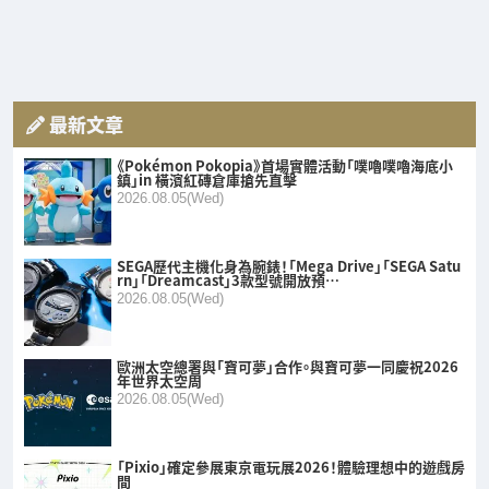
最新文章
《Pokémon Pokopia》首場實體活動「噗嚕噗嚕海底小
鎮」in 橫濱紅磚倉庫搶先直擊
2026.08.05(Wed)
SEGA歷代主機化身為腕錶！「Mega Drive」「SEGA Satu
rn」「Dreamcast」3款型號開放預…
2026.08.05(Wed)
歐洲太空總署與「寶可夢」合作。與寶可夢一同慶祝2026
年世界太空周
2026.08.05(Wed)
「Pixio」確定參展東京電玩展2026！體驗理想中的遊戲房
間