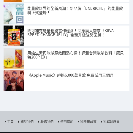
能量飲料界的全新風潮！新品牌「ENERICHE」的能量飲
料正式登場！
既可補充能量也能當作輕食！回應廣大需求「KIIVA
SPEED CHARGE JELLY」全新升級強勢回歸！
用維生素與能量驅散悶熱心情！評測台灣能量飲料「康貝
特200P EX」
《Apple Music》超過6,000萬首歌 免費試用三個月
主頁
關於我們
聯絡我們
使用條約
私隱權政策
招聘翻譯員