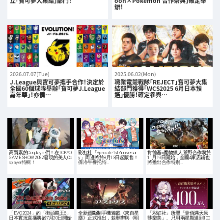
立「寶可夢大集結」部門！
oon×Pokémon 合作祭典」確定舉
辦！
2026.07.07(Tue)
2025.06.02(Mon)
J.League與寶可夢攜手合作！決定於
職業電競戰隊「REJECT」寶可夢大集
全國60個球隊舉辦「寶可夢J.League
結部門獲得「WCS2025 6月日本預
嘉年華」！亦備…
選」優勝！確定參與…
高質素的Cosplayer們！在TOKYO
彩虹社「Speciale 1st Anniversar
肯德基×魔物獵人 荒野合作將於
GAME SHOW 2022發現的美人Co
y」周邊將於8月13日起販售！
11月19日開始，全國4家店鋪也
splayer特輯！
保冷午餐托特…
將推出合作特別…
「EVO 2024」的「街頭覇王6」
全新買斷制手機遊戲《來自星
「彩虹社」所屬「壹佰滿天原
日本實況直播將於7月20日開始
塵》正式推出，並舉辦與《明
莎樂美」、只用兩星期達到100