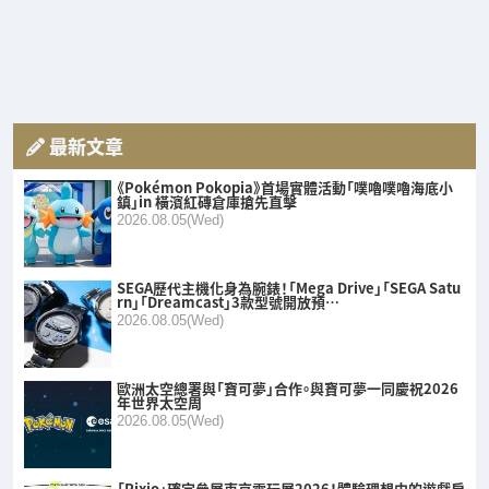
最新文章
《Pokémon Pokopia》首場實體活動「噗嚕噗嚕海底小
鎮」in 橫濱紅磚倉庫搶先直擊
2026.08.05(Wed)
SEGA歷代主機化身為腕錶！「Mega Drive」「SEGA Satu
rn」「Dreamcast」3款型號開放預…
2026.08.05(Wed)
歐洲太空總署與「寶可夢」合作。與寶可夢一同慶祝2026
年世界太空周
2026.08.05(Wed)
「Pixio」確定參展東京電玩展2026！體驗理想中的遊戲房