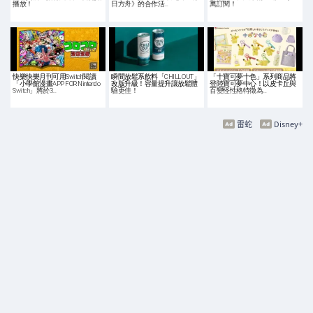
播放！
日方舟》的合作活…
萬訂閱！
快樂快樂月刊可用Switch閱讀
瞬間放鬆系飲料「CHILL OUT」
「十寶可夢十色」系列商品將
「小學館漫畫APP FOR Nintendo
改版升級！容量提升讓放鬆體
登陸寶可夢中心！以皮卡丘與
Switch」將於3…
驗更佳！
百變怪性格特徵為…
雷蛇
Disney+