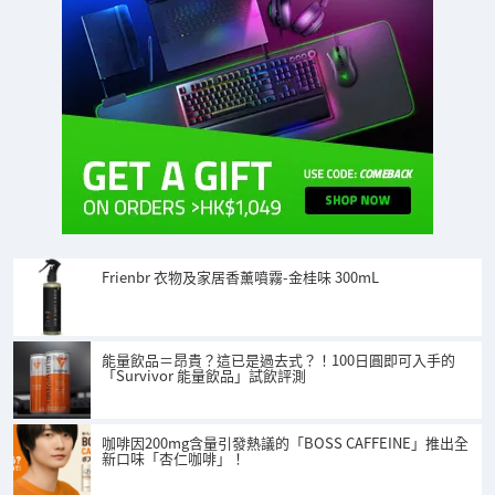
Frienbr 衣物及家居香薰噴霧-金桂味 300mL
能量飲品＝昂貴？這已是過去式？！100日圓即可入手的
「Survivor 能量飲品」試飲評測
咖啡因200mg含量引發熱議的「BOSS CAFFEINE」推出全
新口味「杏仁咖啡」！