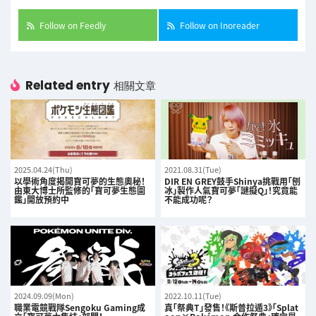
Follow on Feedly
Follow on Inoreader
Related entry
相關文章
2025.04.24(Thu)
2021.08.31(Tue)
以學術角度揭開寶可夢的生態奧秘！
DIR EN GREY鼓手Shinya挑戰用「刨
由東大博士所監修的「寶可夢生態圖
冰」製作人氣寶可夢「謎擬Q」！究竟能
鑑」開放預約中
不能成功呢？
2024.09.09(Mon)
2022.10.11(Tue)
職業電競戰隊Sengoku Gaming成
真「祭典T」發售！《斯普拉遁3》「Splat