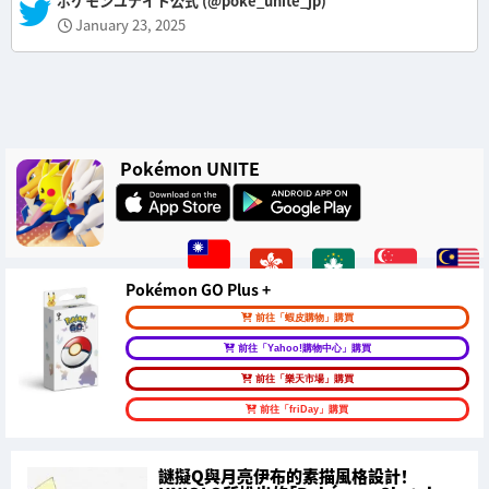
— ポケモンユナイト公式 (@poke_unite_jp)
January 23, 2025
Pokémon UNITE
Pokémon GO Plus +
前往「蝦皮購物」購買
前往「Yahoo!購物中心」購買
前往「樂天市場」購買
前往「friDay」購買
謎擬Q與月亮伊布的素描風格設計！