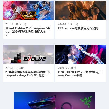
2019.11.18(Mon)
2020.03.19(Thu)
Street Fighter V: Champion Edi
FF7 remake電視廣告先行公開！
tion 2020年發表決定 收錄大量
D…
2019.11.24(Sun)
2019.12.20(Fri)
配備專業舞台！神戶市灘區電競設施
FINAL FANTASY XIII女主角Light
「esports stage EVOLVE(進化…
ning Cosplay特集