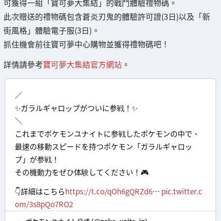
可獲得一組「寶可夢大集結」的戰鬥體驗禮物碼。
此次贈送的禮物碼包含蒼炎刃鬼的體驗許可證(3日)以及「新
街風格」體驗電子服(3日)。
抓住機會前往寶可夢中心購物並獲得禮物碼吧！
詳情請參考
寶可夢大集結官方網站
。
／
✨ガラルギャロップがついに参戦！✨
＼
これまでポケモンユナイトに参戦したポケモンの中で、
最速の移動スピードを持つポケモン「ガラルギャロッ
プ」が参戦！
その機動力をぜひ体験してください！🎮
👇詳細はこちら
https://t.co/qOh6gQRZd6
…
pic.twitter.c
om/3s8pQo7RO2