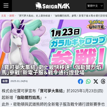
繁體中文
主頁
新聞
「寶可夢大集結」史上最快移速！「伽勒爾烈焰馬」參戰！新電子服＆戰令通行證登
>
>
「寶可夢大集結」史上最快移速！「伽勒爾烈焰
馬」參戰！新電子服＆戰令通行證登場
新聞
2025.01.24(Fri)
株式会社寶可夢宣布「
寶可夢大集結
」於2025年1月23日(四)
起新增「
伽勒爾烈焰馬
」。
此外，密勒頓與武道熊師的全新電子服及戰令通行證新賽季也