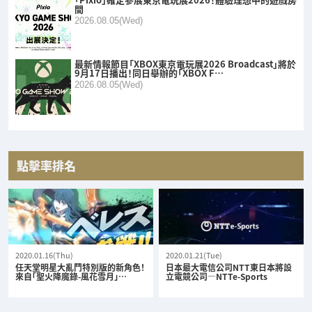
間
2026.08.05(Wed)
最新情報節目「XBOX東京電玩展2026 Broadcast」將於
9月17日播出！同日舉辦的「XBOX F…
2026.08.05(Wed)
點擊率排名
2020.01.16(Thu)
2020.01.21(Tue)
任天堂明星大亂鬥特別版的新角色！
日本最大電信公司NTT東日本將設
來自「聖火降魔錄-風花雪月」…
立電競公司—NTTe-Sports