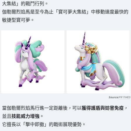
大集結」的戰鬥行列。
伽勒爾烈焰馬是至今為止「寶可夢大集結」中移動速度最快的
敏捷型寶可夢。
PR TIMES
當伽勒爾烈焰馬行進一定距離後，可以
獲得護盾與妨害免疫
，
並且
技能威力增強
。
它擅長以「擊中即撤」的戰術展現優勢。