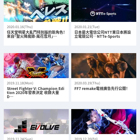
2020.01.16(Thu)
2020.01.21(Tue)
任天堂明星大亂鬥特別版的新角色！
日本最大電信公司NTT東日本將設
來自「聖火降魔錄-風花雪月」…
立電競公司—NTTe-Sports
2019.11.18(Mon)
2020.03.19(Thu)
Street Fighter V: Champion Edi
FF7 remake電視廣告先行公開！
tion 2020年發表決定 收錄大量
D…
2019.11.24(Sun)
2019.12.20(Fri)