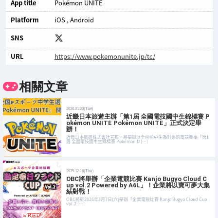
App title
Pokémon UNITE
Platform
iOS
Android
SNS
URL
https://www.pokemonunite.jp/tc/
相關文章
2026.01.20(Tue)
近畿日本旅遊主辦「第1屆 全國電技國中生錦標賽 P
okémon UNITE Pokémon UNITE」正式決定舉
辦！
近畿日本旅遊株式會社宣布，將舉辦以全國國中生為對象的電競賽事「第1
屆 全國電技國中生錦標賽 Pokémon U […]
2025.12.18(Thu)
OBC將舉辦「企業電競比賽 Kanjo Bugyo Cloud C
up vol.2 Powered by A6L」！企業將以寶可夢大集
結對戰！
OBC將於2026年3月7日(六)舉辦「企業電競比賽 Kanjo Bugyo Cloud Cup
vol.2 […]