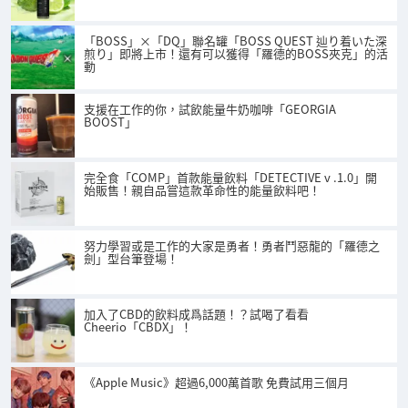
「BOSS」×「DQ」聯名罐「BOSS QUEST 辿り着いた深
煎り」即將上市！還有可以獲得「羅德的BOSS夾克」的活
動
支援在工作的你，試飲能量牛奶咖啡「GEORGIA
BOOST」
完全食「COMP」首款能量飲料「DETECTIVE v .1.0」開
始販售！親自品嘗這款革命性的能量飲料吧！
努力學習或是工作的大家是勇者！勇者鬥惡龍的「羅德之
劍」型台筆登場！
加入了CBD的飲料成爲話題！？試喝了看看
Cheerio「CBDX」！
《Apple Music》超過6,000萬首歌 免費試用三個月