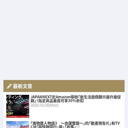
最新文章
JAPANNEXT於Amazon舉辦「新生活遊戲顯示器升級促
銷」！指定商品最高可享30%折扣
2026.03.09(Mon)
「魔物獵人物語3 ～命運雙龍～」的「動畫預告片」和TV
CM「與怪物同行」篇・「故事」…