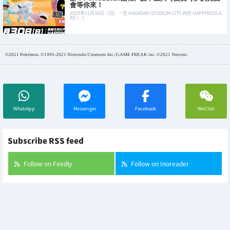
會等你來！
2025年11月30日（日），在 NAGASAKI STUDIUM CITY 內的 HAPPINESS A
RE […]
©2021 Pokémon. ©1995-2021 Nintendo/Creatures Inc./GAME FREAK inc. ©2021 Tencent.
WhatsApp
Messenger
Facebook
WeChat
Subscribe RSS feed
Follow on Feedly
Follow on Inoreader