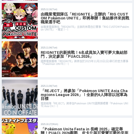
2025.12.16(Tue)
由職業電競隊伍「REIGNITE」主辦的「RIG CUST
OM Pokémon UNITE」即將舉辦！集結夥伴來挑戰
職業選手吧
由職業電競隊伍「REIGNITE」主辦的休閒自訂賽事「RIG CUSTOM Pokém
on UNITE」，確定 […]
2025.11.04(Tue)
REIGNITE的新挑戰！6名成員加入寶可夢大集結部
門，決定參加「PUACL2026」
國際電競團隊「REIGNITE」將參加於2025年11月23日(日)舉行的官方賽事
「Pokémon UNITE […]
2025.11.04(Tue)
「REJECT」將參加「Pokémon UNITE Asia Cha
mpions League 2026」！全新的6人陣容以冠軍為
目標
電競戰隊「REJECT」將參加Pokémon UNITE國際錦標賽「Pokémon UNI
TE Asia Ch […]
2025.10.27(Mon)
「Pokémon Unite Festa in 長崎 2025」確定舉
辦！PUACL2026觀戰、皮卡丘與可愛寶可夢的見面