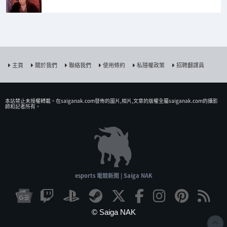
主頁
關於我們
聯絡我們
使用條約
私隱權政策
招聘翻譯員
本站禁止未授權𨍭載。在saiganak.com發佈的圖片,相片,文章的版權全屬saiganak.com的攝影
師和記者所有。
esports 電競新聞 | Saiga NAK
© Saiga NAK