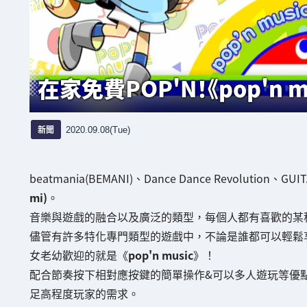
在家免費POP'N！《pop'n mu
新聞
2020.09.08(Tue)
beatmania(BEMANI)、Dance Dance Revolution、GU
mi)
。
音樂與遊戲的融合以及廣泛的類型，每個人都有喜歡的某
儘管有許多特化專門類型的遊戲中，不論是誰都可以輕鬆享受的《勁爆
女老幼歡迎的就是《
pop'n music
》！
配合節奏按下相對應按鍵的簡單操作&可以多人遊玩等優
足高程度玩家的需求。