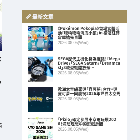
最新文章
《Pokémon Pokopia》首場實體活
動「噗嚕噗嚕海底小鎮」in 橫濱紅磚
倉庫搶先直擊
2026.08.05(Wed)
SEGA歷代主機化身為腕錶！「Mega
Drive」「SEGA Saturn」「Dreamca
st」3款型號開放預…
2026.08.05(Wed)
a
歐洲太空總署與「寶可夢」合作。與
寶可夢一同慶祝2026年世界太空周
2026.08.05(Wed)
「Pixio」確定參展東京電玩展202
6！體驗理想中的遊戲房間
滿
2026.08.05(Wed)