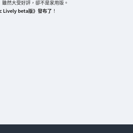
》雖然大受好評，卻不是家用版。
ic Lively beta版》發布了
！