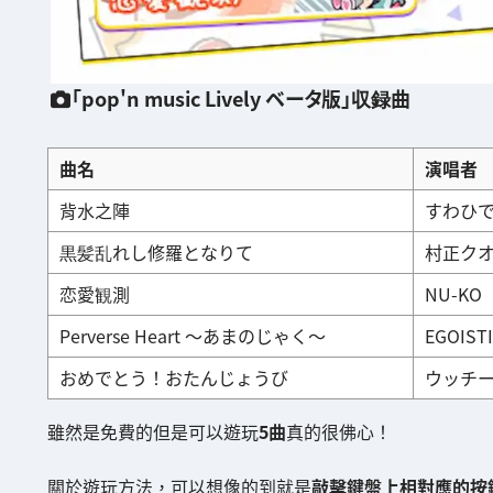
「pop'n music Lively ベータ版」収録曲
曲名
演唱者
背水之陣
すわひ
黒髪乱れし修羅となりて
村正ク
恋愛観測
NU-KO
Perverse Heart ～あまのじゃく～
EGOIST
おめでとう！おたんじょうび
ウッチ
雖然是免費的但是可以遊玩
5曲
真的很佛心！
關於遊玩方法，可以想像的到就是
敲擊鍵盤上相對應的按