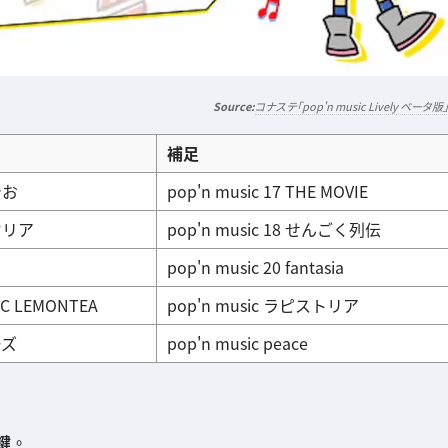
コナステ「pop'n music Lively ベータ版
補足
でお
pop'n music 17 THE MOVIE
オリア
pop'n music 18 せんごく列伝
pop'n music 20 fantasia
IC LEMONTEA
pop'n music ラピストリア
ーズ
pop'n music peace
鍵
。