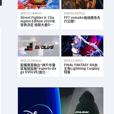
2019.11.18(Mon)
2020.03.19(Thu)
Street Fighter V: Cha
FF7 remake電視廣告先
mpion Edition 2020年
行公開！
發表決定 收錄大量D…
2019.11.24(Sun)
2019.12.20(Fri)
配備專業舞台！神戶市灘
FINAL FANTASY XIII女
區電競設施「esports sta
主角Lightning Cosplay
ge EVOLVE(進化…
特集