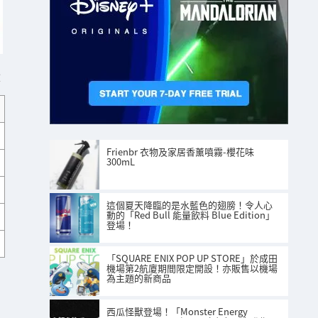
」
Frienbr 衣物及家居香薰噴霧-櫻花味
300mL
這個夏天降臨的是水藍色的翅膀！令人心
動的「Red Bull 能量飲料 Blue Edition」
登場！
「SQUARE ENIX POP UP STORE」於成田
機場第2航廈期間限定開設！亦販售以機場
為主題的新商品
西瓜怪獸登場！「Monster Energy