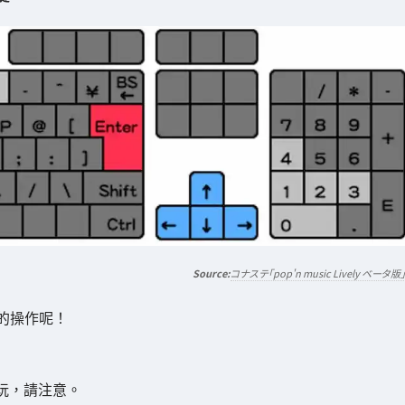
コナステ「pop'n music Lively ベータ版
的操作呢！
玩，請注意。