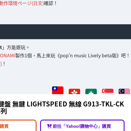
動作環境ページ(日文)
確認！
t
」方能遊玩。
KONAMI
製作1個，馬上來玩《pop'n music Lively beta版》吧！
)
！
戲鍵盤 無鍵 LIGHTSPEED 無線 G913-TKL-CK
陣列
購買
前往「Yahoo!購物中心」購買