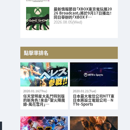
最新情報節目「XBOX東京電玩展20
26 Broadcast」將於9月17日播出！
同日舉辦的「XBOX F…
2026.08.05(Wed)
點擊率排名
2020.01.16(Thu)
2020.01.21(Tue)
任天堂明星大亂鬥特別版
日本最大電信公司NTT東
的新角色！來自「聖火降魔
日本將設立電競公司—N
錄-風花雪月」…
TTe-Sports