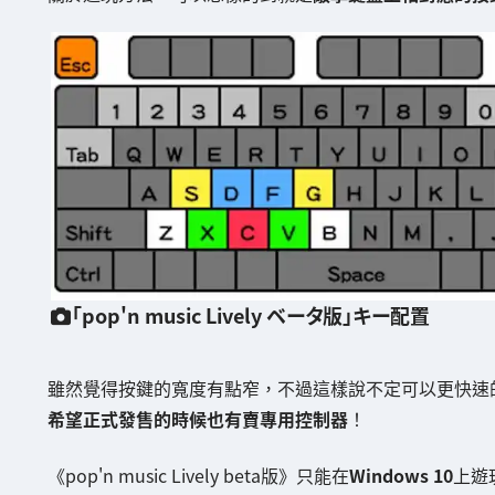
「pop'n music Lively ベータ版」キー配置
雖然覺得按鍵的寬度有點窄，不過這樣說不定可以更快速
希望正式發售的時候也有賣專用控制器
！
《pop'n music Lively beta版》只能在
Windows 10
上遊