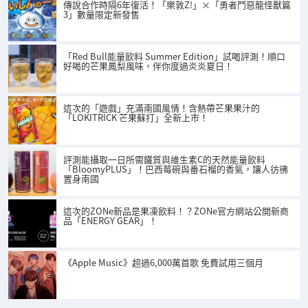
傳說合作時隔6年復活！「樂敦Z!」×「勇者鬥惡龍怪獸篇
3」數量限定新發售
「Red Bull能量飲料 Summer Edition」試喝評測！順口
好喝的芒果鳳梨風味，伴你度過炎炎夏日！
這次的「遊戲」充滿南國風情！含熱帶芒果果汁的
「LOKITRICK 芒果蘇打」全新上市！
評測能攝取一日所需鐵質與維生素C的天然能量飲料
「BloomyPLUS」！巴西莓碗與番石榴的香氣，讓人彷彿
置身南國
這次的ZONe新品是果凍飲料！？ZONe官方網站公開新商
品「ENERGY GEAR」！
《Apple Music》超過6,000萬首歌 免費試用三個月