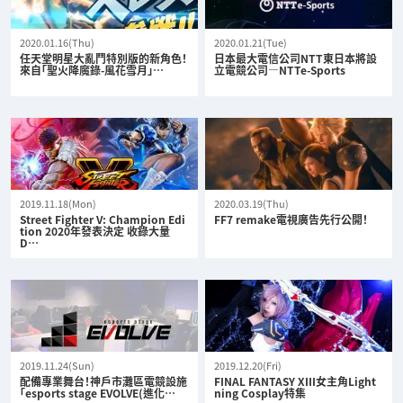
2020.01.16(Thu)
2020.01.21(Tue)
任天堂明星大亂鬥特別版的新角色！
日本最大電信公司NTT東日本將設
來自「聖火降魔錄-風花雪月」…
立電競公司—NTTe-Sports
2019.11.18(Mon)
2020.03.19(Thu)
Street Fighter V: Champion Edi
FF7 remake電視廣告先行公開！
tion 2020年發表決定 收錄大量
D…
2019.11.24(Sun)
2019.12.20(Fri)
配備專業舞台！神戶市灘區電競設施
FINAL FANTASY XIII女主角Light
「esports stage EVOLVE(進化…
ning Cosplay特集