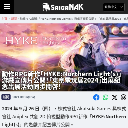
繁體中文
主頁
新聞
動作RPG新作「HYKE:Northern Light(s)」游戲宣傳片公開！「東京電玩展202
>
>
動作RPG新作「HYKE:Northern Light(s)」
游戲宣傳片公開！「東京電玩展2024」出展紀
念出展活動同步開啓！
新聞
2024.09.26(Thu)
2024 年 9 月 26 日（四）
，株式會社 Akatsuki Games 與株式
會社 Aniplex 共創 2D 俯視型動作RPG新作「
HYKE:Northern
Light(s)
」的遊戲介紹宣傳片公開。