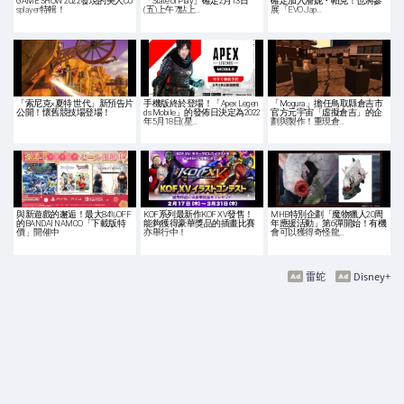
GAME SHOW 2022發現的美人Co
「State of Play」確定2月13日
確定加入潘妮・帕克！也將參
splayer特輯！
(五)上午7點上…
展「EVO Jap…
「索尼克×夏特 世代」新預告片
手機版終於登場！「Apex Legen
「Mogura」擔任鳥取縣倉吉市
公開！懷舊競技場登場！
ds Mobile」的發佈日決定為2022
官方元宇宙「虛擬倉吉」的企
年5月18日(星…
劃與製作！重現倉…
與新遊戲的邂逅！最大84%OFF
KOF系列最新作KOF XV發售！
MHB特別企劃「魔物獵人20周
的BANDAI NAMCO「下載版特
能夠獲得豪華獎品的插畫比賽
年應援活動」第6彈開始！有機
價」開催中
亦舉行中！
會可以獲得奇怪龍…
雷蛇
Disney+