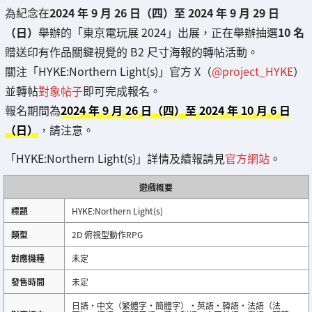
為紀念在
2024 年 9 月 26 日（四）至 2024 年 9 月 29 日
（日）
舉辦的「東京電玩展 2024」出展，正在舉辦抽選
10 名
贈送印有作品關鍵視覺的 B2 尺寸海報的轉帖活動。
關注「HYKE:Northern Light(s)」官方 X（
@project_HYKE
）
並轉帖
對象帖子
即可完成報名。
報名期間為
2024 年 9 月 26 日（四）至 2024 年 10 月 6 日
（日）
，請注意。
「HYKE:Northern Light(s)」詳情及續報請見
官方網站
。
遊戲概要
標題
HYKE:Northern Light(s)
類型
2D 俯視型動作RPG
對應機種
未定
發售時間
未定
日語・中文（繁體字・簡體字）・英語・韓語・法語（法