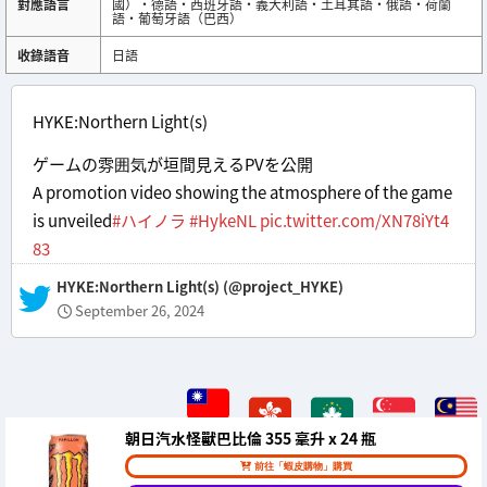
對應語言
國）・德語・西班牙語・義大利語・土耳其語・俄語・荷蘭
語・葡萄牙語（巴西）
收錄語音
日語
HYKE:Northern Light(s)
ゲームの雰囲気が垣間見えるPVを公開
A promotion video showing the atmosphere of the game
is unveiled
#ハイノラ
#HykeNL
pic.twitter.com/XN78iYt4
83
— HYKE:Northern Light(s) (@project_HYKE)
September 26, 2024
朝日汽水怪獸巴比倫 355 毫升 x 24 瓶
前往「蝦皮購物」購買