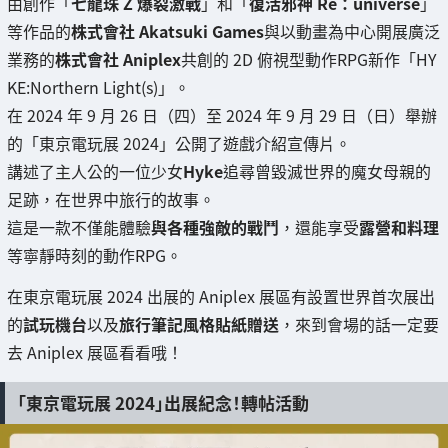
由創作「
七龍珠 Z 爆裂激戰
」和「
復活邪神 Re：universe
」
等作品的
株式會社 Akatsuki Games
與以動畫為中心開展廣泛
業務的
株式會社 Aniplex
共創的 2D 俯視型動作RPG新作「HY
KE:Northern Light(s)」。
在 2024 年 9 月 26 日（四）至 2024 年 9 月 29 日（日）舉辦
的「東京電玩展 2024」公開了遊戲介紹宣傳片。
講述了主人公的一位少女
Hyke
追尋曾毀滅世界的魔女母親的
足跡，在世界中旅行的故事。
這是一款不僅能體驗
與各種強敵的戰鬥
，還能享受
露營和料理
等寧靜時刻的動作RPG。
在東京電玩展 2024 出展的 Aniplex 展區有設置世界首次展出
的
試玩機台
以及
旅行筆記風格貼紙贈送
，來到會場的話一定要
去 Aniplex 展區看看哦！
「東京電玩展 2024」出展紀念！轉帖活動