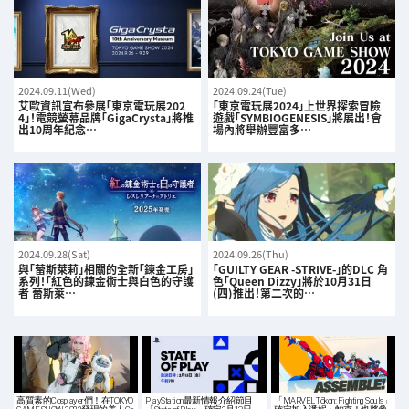
2024.09.11(Wed)
2024.09.24(Tue)
艾歐資訊宣布參展「東京電玩展202
「東京電玩展2024」上世界探索冒險
4」！電競螢幕品牌「GigaCrysta」將推
遊戲「SYMBIOGENESIS」將展出！會
出10周年紀念…
場內將舉辦豐富多…
2024.09.28(Sat)
2024.09.26(Thu)
與「蕾斯萊莉」相關的全新「鍊金工房」
「GUILTY GEAR -STRIVE-」的DLC 角
系列！「紅色的鍊金術士與白色的守護
色「Queen Dizzy」將於10月31日
者 蕾斯萊…
(四)推出！第二次的…
高質素的Cosplayer們！在TOKYO
PlayStation最新情報介紹節目
「MARVEL Tōkon: Fighting Souls」