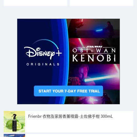
Frienbr 衣物及家居香薰噴霧-土佐佛手柑 300mL