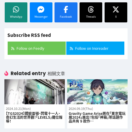
WhatsApp
Messenger
Facebook
Threads
X
Subscribe RSS feed
Follow on Feedly
Follow on Inoreader
Related entry
相關文章
2024.10.21(Mon)
2024.09.19(Thu)
【TGS2024】體驗雷頓、閃電十一人、
Gravity Game Arise將在「東京電玩
奇幻生活的世界觀！「LEVEL5」攤位報
展2024」展出！包括「神箱」等話題作
導！
品共有 9 款作…