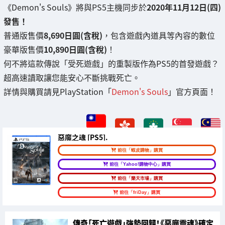
《Demon's Souls》將與PS5主機同步於
2020年11月12日(四)
發售！
普通版售價
8,690日圓(含稅)
，包含遊戲內道具等內容的數位
豪華版售價
10,890日圓(含稅)
！
何不將這款傳說「受死遊戲」的重製版作為PS5的首發遊戲？
超高速讀取讓您能安心不斷挑戰死亡。
詳情與購買請見PlayStation「
Demon's Souls
」官方頁面！
惡魔之魂 [PS5].
前往「蝦皮購物」購買
前往「Yahoo!購物中心」購買
前往「樂天市場」購買
前往「friDay」購買
傳奇「死亡遊戲」強勢回歸！《惡魔靈魂》確定