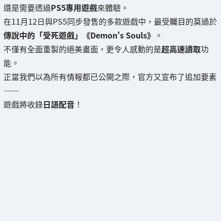
還是需要透過
PS5專用遊戲
來體驗。
在11月12日與PS5同步發售的多款遊戲中，最受矚目的莫過於
傳說中的「受死遊戲」《Demon's Souls》
。
不僅有全面重製的絕美畫面，更令人感動的是
超高速讀取
功
能。
正當我們以為所有情報都已公開之際，官方又宣布了追加要素
——
遊戲將收錄
日語配音
！