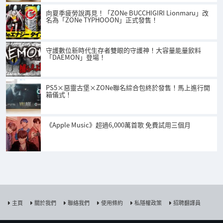
向夏季疲勞說再見！「ZONe BUCCHIGIRI Lionmaru」改
名為「ZONe TYPHOOON」正式發售！
守護數位新時代生存者雙眼的守護神！大容量能量飲料
「DAEMON」登場！
PS5×惡靈古堡×ZONe聯名綜合包終於發售！馬上進行開
箱儀式！
《Apple Music》超過6,000萬首歌 免費試用三個月
主頁
關於我們
聯絡我們
使用條約
私隱權政策
招聘翻譯員