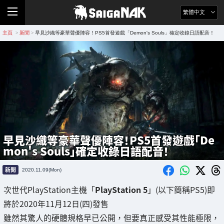
繁體中文
主頁
新聞
早見沙織等豪華聲優陣容！PS5首發遊戲「Demon's Souls」確定收錄日語配音！
>
>
早見沙織等豪華聲優陣容！PS5首發遊戲「De
mon's Souls」確定收錄日語配音！
新聞
2020.11.09(Mon)
次世代PlayStation主機「
PlayStation 5
」(以下簡稱PS5)即
將於2020年11月12日(四)發售
雖然其驚人的硬體規格早已公開，但要真正感受其性能極限，