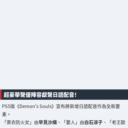
超豪華聲優陣容獻聲日語配音！
PS5版《Demon's Souls》宣布將新增日語配音作為全新要
素。
「黑衣防火女」由
早見沙織
、「要人」由
白石涼子
、「老王歐