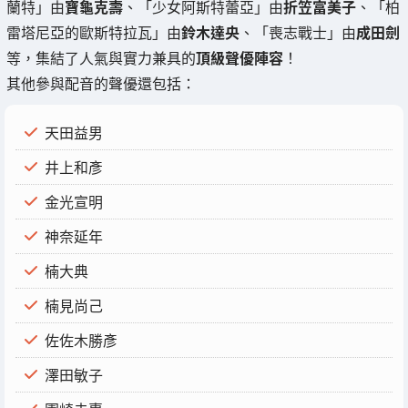
蘭特」由
寶龜克壽
、「少女阿斯特蕾亞」由
折笠富美子
、「柏
雷塔尼亞的歐斯特拉瓦」由
鈴木達央
、「喪志戰士」由
成田劍
等，集結了人氣與實力兼具的
頂級聲優陣容
！
其他參與配音的聲優還包括：
天田益男
井上和彥
金光宣明
神奈延年
楠大典
楠見尚己
佐佐木勝彥
澤田敏子