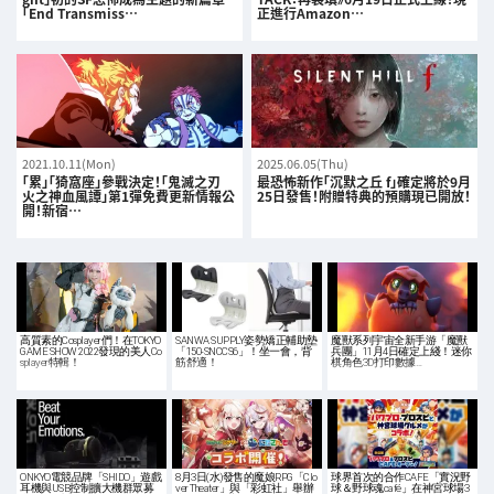
「End Transmiss…
正進行Amazon…
2021.10.11(Mon)
2025.06.05(Thu)
「累」「猗窩座」參戰決定！「鬼滅之刃
最恐怖新作「沉默之丘 f」確定將於9月
火之神血風譚」第1彈免費更新情報公
25日發售！附贈特典的預購現已開放！
開！新宿…
高質素的Cosplayer們！在TOKYO
SANWA SUPPLY姿勢矯正輔助墊
魔獸系列宇宙全新手游「魔獸
GAME SHOW 2022發現的美人Co
「150-SNCCS6」！坐一會，背
兵團」11月4日確定上綫！迷你
splayer特輯！
筋舒適！
棋角色3D打印數據…
ONKYO電競品牌「SHIDO」遊戲
8月3日(水)發售的魔娘RPG「Clo
球界首次的合作CAFE「實況野
耳機與USB控制擴大機群眾募
ver Theater」與「彩虹社」舉辦
球＆野球魂café」在神宮球場3