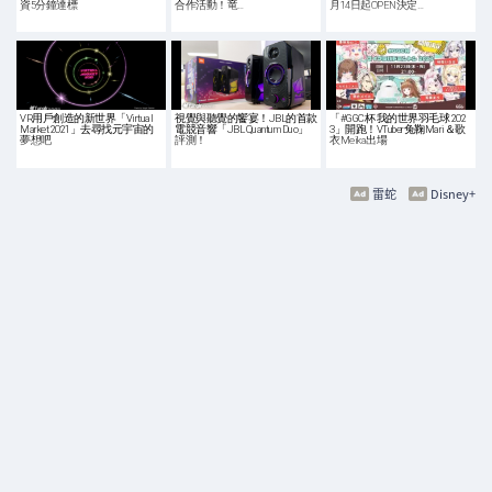
資5分鐘達標
合作活動！竜…
月14日起OPEN決定…
VR用戶創造的新世界「Virtual
視覺與聽覺的饗宴！JBL的首款
「#GGC杯 我的世界羽毛球 202
Market 2021」去尋找元宇宙的
電競音響「JBL Quantum Duo」
3」開跑！VTuber兔鞠Mari＆歌
夢想吧
評測！
衣Meika出場
雷蛇
Disney+