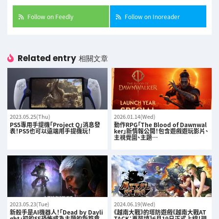
Follow on Feedly
Follow on Inoreader
Related entry
相關文章
2023.05.25(Thu)
2026.01.14(Wed)
PS5專用手提機「Project Q」消息發
動作RPG「The Blood of Dawnwal
表！PS5也可以遠端用手提機玩！
ker」新情報公開！包含遊戲遊玩影片、
主視覺圖、主題…
2023.05.23(Tue)
2024.06.19(Wed)
新殺手是AI機器人！「Dead by Dayli
《越南大戰》的塔防遊戲《越南大戰AT
ght」初的SF恐怖成為主題的新篇章
TACK：再裝填》6月19日正式上線！現