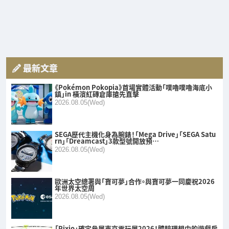
最新文章
《Pokémon Pokopia》首場實體活動「噗嚕噗嚕海底小
鎮」in 橫濱紅磚倉庫搶先直擊
2026.08.05(Wed)
SEGA歷代主機化身為腕錶！「Mega Drive」「SEGA Satu
rn」「Dreamcast」3款型號開放預…
2026.08.05(Wed)
歐洲太空總署與「寶可夢」合作。與寶可夢一同慶祝2026
年世界太空周
2026.08.05(Wed)
「Pixio」確定參展東京電玩展2026！體驗理想中的遊戲房