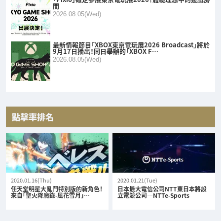
間
2026.08.05(Wed)
最新情報節目「XBOX東京電玩展2026 Broadcast」將於
9月17日播出！同日舉辦的「XBOX F…
2026.08.05(Wed)
點擊率排名
2020.01.16(Thu)
2020.01.21(Tue)
任天堂明星大亂鬥特別版的新角色！
日本最大電信公司NTT東日本將設
來自「聖火降魔錄-風花雪月」…
立電競公司—NTTe-Sports