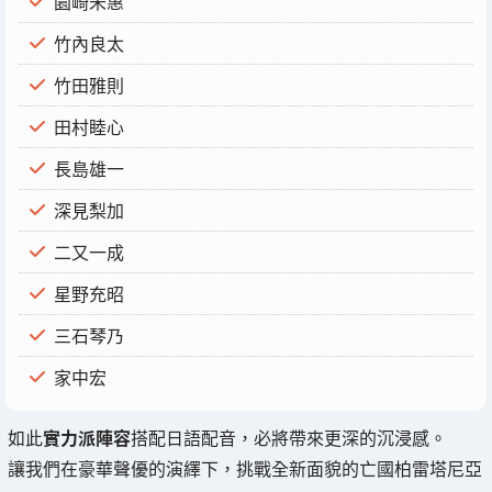
園崎未惠
竹內良太
竹田雅則
田村睦心
長島雄一
深見梨加
二又一成
星野充昭
三石琴乃
家中宏
如此
實力派陣容
搭配日語配音，必將帶來更深的沉浸感。
讓我們在豪華聲優的演繹下，挑戰全新面貌的亡國柏雷塔尼亞