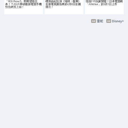
「ROG Phone 5」即將登陸日
櫻井由紀出演《地球：復興》
現役FPS玩家開發！日本電競椅
本！？ASUS 華碩最新電競手機
全新電視廣告將於4月8日全國
「AIMchair」於8月1日上市
預告網頁上線！
播出！
雷蛇
Disney+