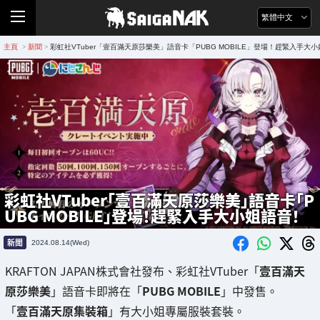
繁體中文
主頁
新聞
彩虹社VTuber「壹百滿天原莎樂美」語音卡「PUBG MOBILE」登場！趕緊入手大
>
>
彩虹社VTuber「壹百滿天原莎樂美」語音卡「P
UBG MOBILE」登場！趕緊入手大小姐語音！
新聞
2024.08.14(Wed)
KRAFTON JAPAN株式會社發布、彩虹社VTuber「
壹百滿天
原莎樂美
」語音卡即將在「
PUBG MOBILE
」中發售。
「
壹百滿天原集裝箱
」有大小姐專屬服裝套裝。