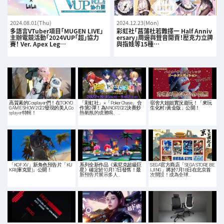
2024.08.01(Thu)
2024.12.23(Mon)
多語言VTuber項目「MUGEN LIVE」
彩虹社「菖蒲杜若難擇一 Half Anniv
主辦電競活動「2024VUP「超」協力
ersary」周邊與聲音開賣！壓克力立牌
賽！ Ver. Apex Leg…
與指娃等15種…
高質素的Cosplayer們！在TOKYO
「彩虹社」×「Poker Chase」合
宿舍大姐姐實況遊玩！「來玩
GAME SHOW 2022發現的美人Co
作第2彈！為NNOP2022決賽炒
生化村♪黃金版」公開！
splayer特輯！
熱氣氛的成瀨鳴、…
「KOF XV」新角色預告片「KU
系列全新作品《索尼克超級巨
SEGA官方商店「SEGA STORE BE
KRI(庫克里)」公開！
星》確定於10月17日發售！最
IJING」將於7月18日在北京首
新預告片展示多人…
次開設！成為全球…