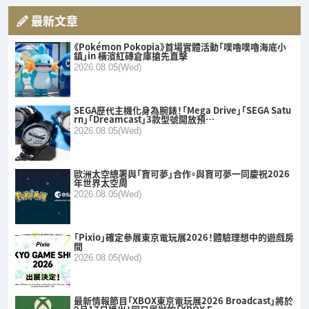
最新文章
《Pokémon Pokopia》首場實體活動「噗嚕噗嚕海底小
鎮」in 橫濱紅磚倉庫搶先直擊
2026.08.05(Wed)
SEGA歷代主機化身為腕錶！「Mega Drive」「SEGA Satu
rn」「Dreamcast」3款型號開放預…
2026.08.05(Wed)
歐洲太空總署與「寶可夢」合作。與寶可夢一同慶祝2026
年世界太空周
2026.08.05(Wed)
「Pixio」確定參展東京電玩展2026！體驗理想中的遊戲房
間
2026.08.05(Wed)
最新情報節目「XBOX東京電玩展2026 Broadcast」將於