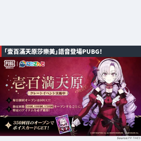
「壹百滿天原莎樂美」語音登場PUBG！
PR TIMES