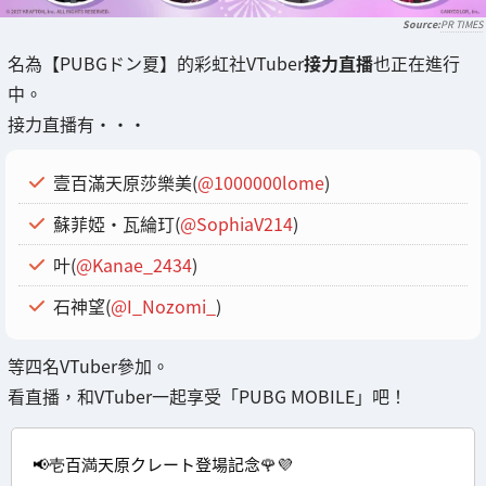
PR TIMES
名為【PUBGドン夏】的彩虹社VTuber
接力直播
也正在進行
中。
接力直播有・・・
壹百滿天原莎樂美(
@1000000lome
)
蘇菲婭・瓦綸玎(
@SophiaV214
)
叶(
@Kanae_2434
)
石神望(
@I_Nozomi_
)
等四名VTuber參加。
看直播，和VTuber一起享受「PUBG MOBILE」吧！
📢壱百満天原クレート登場記念🌹💜