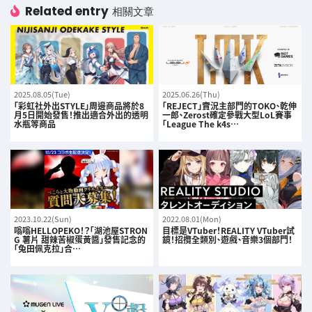
Related entry
相關文章
2025.08.05(Tue)
2025.06.26(Thu)
「彩虹社外出STYLE」周邊商品將於8
「REJECT」實況主部門的TOKO、乾伸
月5日開始發售！推出適合外出的透明
一郎、Zerost確定參戰大型LoL賽事
水瓶等商品
「League The k4s…
2023.10.22(Sun)
2022.08.01(Mon)
嗡嗡HELLOPEKO！？「湖池屋STRON
目標是VTuber！REALITY VTuber試
G 薯片 甜辣苦椒蛋黃醬」發售記念的
鏡！招攬全類別、遊戲、音樂3個部門！
「兔田佩克拉」合…