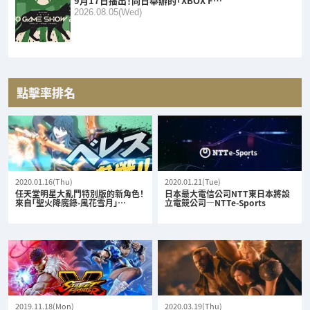
9月17日播出！同日舉辦的「XBOX F…
2026.08.05(Wed)
點擊率排名
2020.01.16(Thu)
2020.01.21(Tue)
任天堂明星大亂鬥特別版的新角色！
日本最大電信公司NTT東日本將設
來自「聖火降魔錄-風花雪月」…
立電競公司—NTTe-Sports
2019.11.18(Mon)
2020.03.19(Thu)