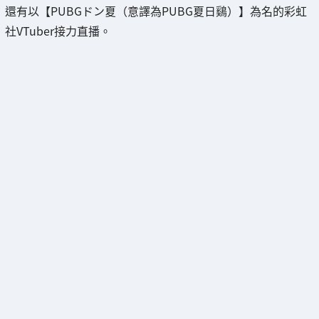
還有以【PUBGドン夏（意譯為PUBG夏日鷄）】為名的彩虹
社VTuber接力直播。