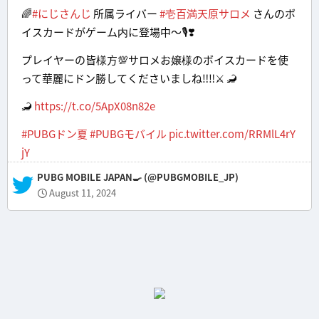
🌈
#にじさんじ
所属ライバー
#壱百満天原サロメ
さんのボ
イスカードがゲーム内に登場中～🎙❣
プレイヤーの皆様方💯サロメお嬢様のボイスカードを使
って華麗にドン勝してくださいましね‼‼️⚔ 🦂
🦂
https://t.co/5ApX08n82e
#PUBGドン夏
#PUBGモバイル
pic.twitter.com/RRMlL4rY
jY
— PUBG MOBILE JAPAN🍳 (@PUBGMOBILE_JP)
August 11, 2024