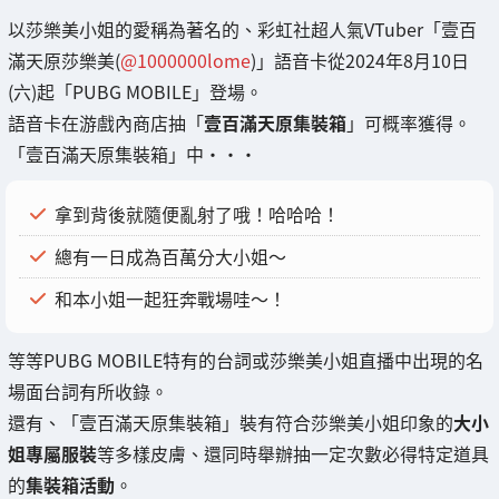
以莎樂美小姐的愛稱為著名的、彩虹社超人氣VTuber「壹百
滿天原莎樂美(
@1000000lome
)」語音卡從2024年8月10日
(六)起「PUBG MOBILE」登場。
語音卡在游戲內商店抽「
壹百滿天原集裝箱
」可概率獲得。
「壹百滿天原集裝箱」中・・・
拿到背後就隨便亂射了哦！哈哈哈！
總有一日成為百萬分大小姐～
和本小姐一起狂奔戰場哇～！
等等PUBG MOBILE特有的台詞或莎樂美小姐直播中出現的名
場面台詞有所收錄。
還有、「壹百滿天原集裝箱」裝有符合莎樂美小姐印象的
大小
姐專屬服裝
等多樣皮膚、還同時舉辦抽一定次數必得特定道具
的
集裝箱活動
。