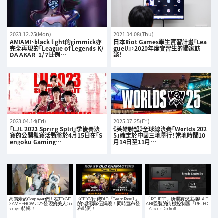
2023.12.25(Mon)
2021.04.08(Thu)
AMIAMI、black light的gimmick亦
日本Riot Games學生實習計畫「Lea
完全再現的「League of Legends K/
gueU」，2020年度實習生的獨家訪
DA AKARI 1/７比例…
談！
2023.04.14(Fri)
2025.07.25(Fri)
「LJL 2023 Spring Split」季後賽決
《英雄聯盟》全球總決賽「Worlds 202
賽的公開觀賽活動將於4月15日在「S
5」確定於中國三地舉行！當地時間10
engoku Gaming…
月14日至11月…
高質素的Cosplayer們！在TOKYO
KOF XV付費DLC「Team Pass 1」
「REJECT」所屬實況主播HAIT
GAME SHOW 2022發現的美人Co
的2參戰隊伍揭曉！同時宣布發
ANI監製的街機控制器「REJEC
splayer特輯！
布時間！
T Arcade Controll…