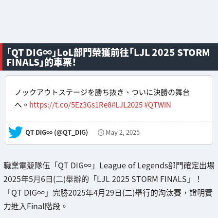
「QT DIG∞」LoL部門榮獲前往「LJL 2025 STORM
FINALS」的車票！
ノックアウトステージを勝ち抜き、ついに決勝の舞台
へ。
https://t.co/5Ez3Gs1Re8
#LJL2025
#QTWIN
— QT DIG∞ (@QT_DIG)
May 2, 2025
職業電競隊伍「QT DIG∞」League of Legends部門確定出場
2025年5月6日(二)舉辦的「LJL 2025 STORM FINALS」！
「QT DIG∞」完勝2025年4月29日(二)舉行的淘汰賽，證明實
力進入Final階段。