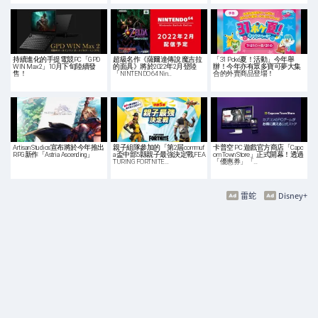
持續進化的手提電競PC「GPD
超級名作《薩爾達傳說 魔吉拉
「31 Poké夏！活動」今年舉
WIN Max2」10月下旬陸續發
的面具》將於2022年2月登陸
辦！今年亦有眾多寶可夢大集
售！
「NINTENDO 64 Nin…
合的外賣商品登場！
Artisan Studios宣布將於今年推出
親子組隊參加的「第2屆commuf
卡普空 PC 遊戲官方商店「Capc
RPG新作「Astria Ascending」
a盃中部5縣親子最強決定戰FEA
om Town Store」正式開幕！透過
TURING FORTNITE…
「優惠券」「…
雷蛇
Disney+