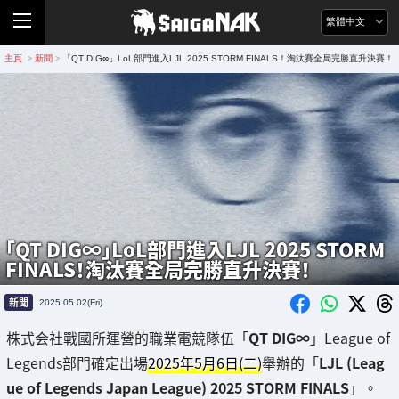
繁體中文
主頁
新聞
「QT DIG∞」LoL部門進入LJL 2025 STORM FINALS！淘汰賽全局完勝直升決賽！
>
>
「QT DIG∞」LoL部門進入LJL 2025 STORM
FINALS！淘汰賽全局完勝直升決賽！
新聞
2025.05.02(Fri)
株式会社戰國所運營的職業電競隊伍「
QT DIG∞
」League of
Legends部門確定出場
2025年5月6日(二)
舉辦的「
LJL (Leag
ue of Legends Japan League) 2025 STORM FINALS
」。