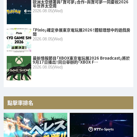
歐洲太空總署與「寶可夢」合作。與寶可夢一同慶祝2026
年世界太空周
2026.08.05(Wed)
「Pixio」確定參展東京電玩展2026！體驗理想中的遊戲房
間
2026.08.05(Wed)
最新情報節目「XBOX東京電玩展2026 Broadcast」將於
9月17日播出！同日舉辦的「XBOX F…
2026.08.05(Wed)
點擊率排名