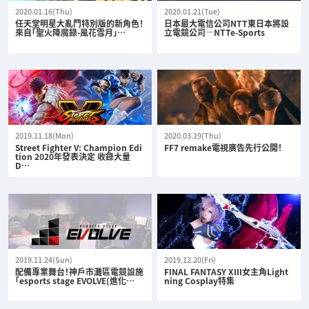
2020.01.16(Thu)
2020.01.21(Tue)
任天堂明星大亂鬥特別版的新角色！
日本最大電信公司NTT東日本將設
來自「聖火降魔錄-風花雪月」…
立電競公司—NTTe-Sports
2019.11.18(Mon)
2020.03.19(Thu)
Street Fighter V: Champion Edi
FF7 remake電視廣告先行公開！
tion 2020年發表決定 收錄大量
D…
2019.11.24(Sun)
2019.12.20(Fri)
配備專業舞台！神戶市灘區電競設施
FINAL FANTASY XIII女主角Light
「esports stage EVOLVE(進化…
ning Cosplay特集