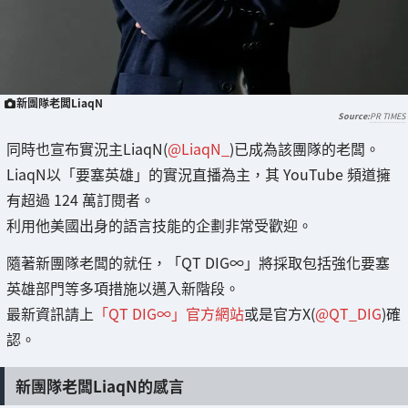
新團隊老闆LiaqN
PR TIMES
同時也宣布實況主LiaqN(
@LiaqN_
)已成為該團隊的老闆。
LiaqN以「要塞英雄」的實況直播為主，其 YouTube 頻道擁
有超過 124 萬訂閱者。
利用他美國出身的語言技能的企劃非常受歡迎。
隨著新團隊老闆的就任，「QT DIG∞」將採取包括強化要塞
英雄部門等多項措施以邁入新階段。
最新資訊請上
「QT DIG∞」官方網站
或是官方X(
@QT_DIG
)確
認。
新團隊老闆LiaqN的感言