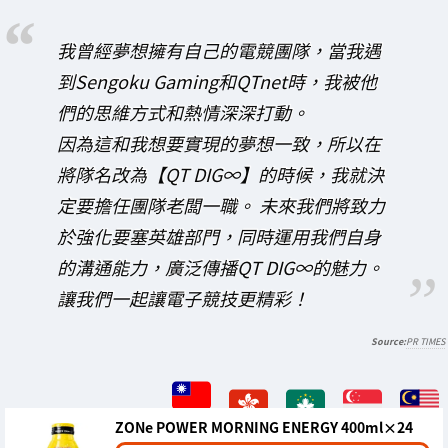
我曾經夢想擁有自己的電競團隊，當我遇
到Sengoku Gaming和QTnet時，我被他
們的思維方式和熱情深深打動。
因為這和我想要實現的夢想一致，所以在
將隊名改為【QT DIG∞】的時候，我就決
定要擔任團隊老闆一職。 未來我們將致力
於強化要塞英雄部門，同時運用我們自身
的溝通能力，廣泛傳播QT DIG∞的魅力。
讓我們一起讓電子競技更精彩！
PR TIMES
ZONe POWER MORNING ENERGY 400ml×24