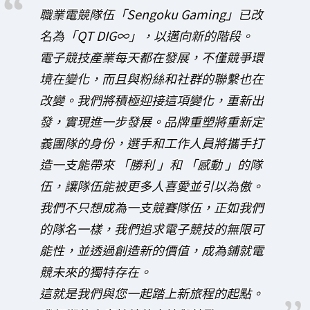
職業電競隊伍「Sengoku Gaming」已改
名為「QT DIG∞」，以邁向新的階段。
電子競技產業每天都在發展，不僅競爭環
境在變化，而且與粉絲和社群的聯繫也在
改變。我們將積極迎接這項變化，重新出
發，實現進一步發展。品牌重塑將重新定
義團隊的身份，選手和工作人員將攜手打
造一支能帶來 「勝利 」和 「感動 」的隊
伍，讓隊伍能被更多人喜愛並引以為傲。
我們不只想成為一支競賽隊伍，正如我們
的隊名一樣，我們追求電子競技的無限可
能性，並透過創造新的價值，成為鋪就電
競未來的獨特存在。
這就是我們與您一起踏上新旅程的起點。