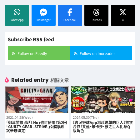
WhatsApp
Messenger
Facebook
Threads
X
Subscribe RSS feed
Follow on Feedly
Follow on Inoreader
Related entry
相關文章
2021.04.28(Wed)
2024.05.30(Thu)
「御津闇慈」與「I-No」也可使用！第2回
《實況野球App》與《進擊的巨人》首次
「GUILTY GEAR -STRIVE-」公開β測
合作！艾連、米卡莎、獸之巨人化身Q
試舉辦決定！
版角色