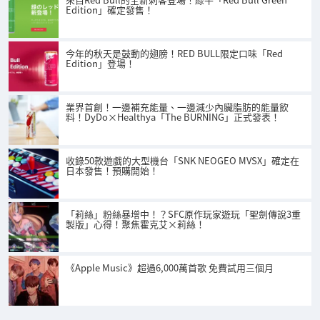
Edition」確定發售！
今年的秋天是鼓動的翅膀！RED BULL限定口味「Red
Edition」登場！
業界首創！一邊補充能量、一邊減少內臟脂肪的能量飲
料！DyDo×Healthya「The BURNING」正式發表！
收錄50款遊戲的大型機台「SNK NEOGEO MVSX」確定在
日本發售！預購開始！
「莉絲」粉絲暴增中！？SFC原作玩家遊玩「聖劍傳說3重
製版」心得！聚焦霍克艾×莉絲！
《Apple Music》超過6,000萬首歌 免費試用三個月