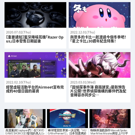
2020.07.02(Thu)
2022.12.01(Thu)
【重要通知】藍牙降噪耳機「Razer Op
與眾多的卡比一起渡過今個冬季吧！
us」日本發售日期延後
「星之卡比」30週年紀念特集！
2022.02.10(Thu)
2023.03.01(Wed)
經營虛擬活動平台的Airmeet宣布完
「超偵探事件簿 霧雨謎宮」最新預告
成約40億日圓的募資
片公開！世界偵探機構的夥伴們及配
音陣容亦同步公…
高質素的Cosplayer們！在TOKYO
棒球電競世界第一決定戰「HU
蜘蛛俠遊戲新作Marvel’s Spider-
GAME SHOW 2022發現的美人Co
GAN ePremier12」日本預選將於
Man Miles Morales將登上PS5平