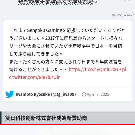
我們期待大家持續的支持與鼓勵。
PR TIMES
これまでSengoku Gamingを応援していただいてありがと
うございました。2017年に鹿児島からスタートし様々な
リーグや大会にさせていただき無我夢中で日本一を目指
して走り続けてきました。
また、たくさんの方々に支えられ今日まで８年間運営を
続けることができました。…
https://t.co/cyQml620NP
pi
c.twitter.com/8bI7iurOin
— Iwamoto Ryosuke (@sg_iwa09)
April 8, 2025
雙日科技創新株式會社成為新贊助商