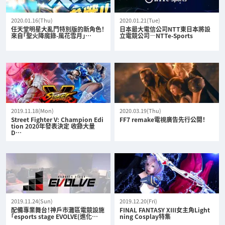
2020.01.16(Thu)
2020.01.21(Tue)
任天堂明星大亂鬥特別版的新角色！
日本最大電信公司NTT東日本將設
來自「聖火降魔錄-風花雪月」…
立電競公司—NTTe-Sports
2019.11.18(Mon)
2020.03.19(Thu)
Street Fighter V: Champion Edi
FF7 remake電視廣告先行公開！
tion 2020年發表決定 收錄大量
D…
2019.11.24(Sun)
2019.12.20(Fri)
配備專業舞台！神戶市灘區電競設施
FINAL FANTASY XIII女主角Light
「esports stage EVOLVE(進化…
ning Cosplay特集