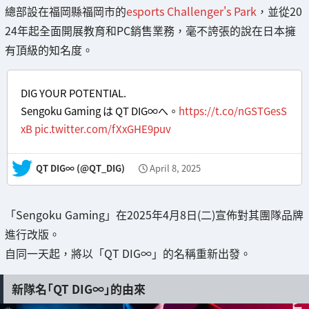
總部設在福岡縣福岡市的
esports Challenger's Park
，並從20
24年起全面開展教育和PC銷售業務，毫不誇張的說在日本擁
有頂級的知名度。
DIG YOUR POTENTIAL.
Sengoku Gaming は QT DIG∞へ。
https://t.co/nGSTGesS
xB
pic.twitter.com/fXxGHE9puv
— QT DIG∞ (@QT_DIG)
April 8, 2025
「Sengoku Gaming」在2025年4月8日(二)宣佈對其團隊品牌
進行改版。
自同一天起，將以「QT DIG∞」的名稱重新出發。
新隊名「QT DIG∞」的由來