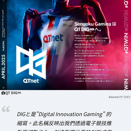
QT DIG∞
PR TIMES
DIGと是"Digital Innovation Gaming" 的
縮寫。此名稱反映出我們透過電子競技推