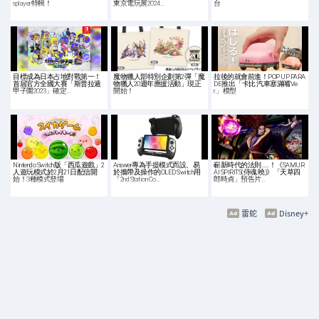
splayer特輯！
東京電玩展2024…
台
目標成為日本占地對戰第一！
魔物獵人部特別企劃第2彈「魔
拉後的就會前進！POP UP PARA
首屆官方全國大賽「斯普拉遁
物獵人20週年應援活動」現正
DE推出「卡比 汽車塞滿嘴Ve
甲子園2023」確定…
開始！
r.」模型
Nintendo Switch版「西瓜遊戲」2
Answer專為手提模式而設、易
嶄新時代的法則……！《SAMUR
人遊玩模式於2月21日配信開
於攜帶及操作的OLED Switch用
AI SPIRITS(侍魂 曉)》「天草四
始！3種模式登場
「2nd Station Co…
郎時貞」預告片…
雷蛇
Disney+