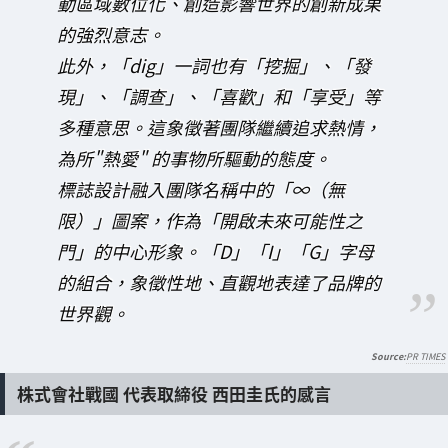
動區域數位化、創造影響世界的創新成果
的強烈意志。
此外，「dig」一詞也有「挖掘」、「發
現」、「調查」、「喜歡」和「享受」等
多種意思。這象徵著團隊繼續追求熱情，
為所"熱愛" 的事物所驅動的態度。
標誌設計融入團隊名稱中的「∞（無
限）」圖案，作為「開啟未來可能性之
門」的中心形象。「D」「I」「G」字母
的組合，象徵性地、直觀地表達了品牌的
世界觀。
PR TIMES
株式會社戰國 代表取締役 西田圭氏的感言