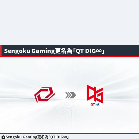
Sengoku Gaming更名為「QT DIG∞」
Sengoku Gaming更名為「QT DIG∞」