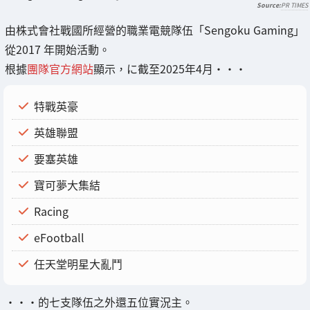
PR TIMES
由株式會社戰國所經營的職業電競隊伍「Sengoku Gaming」
從2017 年開始活動。
根據
團隊官方網站
顯示，に截至2025年4月・・・
特戰英豪
英雄聯盟
要塞英雄
寶可夢大集結
Racing
eFootball
任天堂明星大亂鬥
・・・的七支隊伍之外還五位實況主。