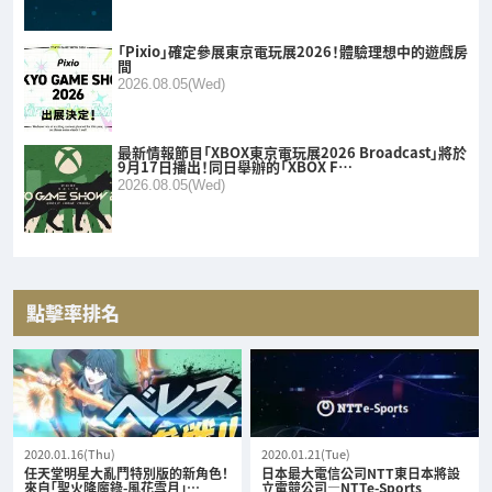
「Pixio」確定參展東京電玩展2026！體驗理想中的遊戲房
間
2026.08.05(Wed)
最新情報節目「XBOX東京電玩展2026 Broadcast」將於
9月17日播出！同日舉辦的「XBOX F…
2026.08.05(Wed)
點擊率排名
2020.01.16(Thu)
2020.01.21(Tue)
任天堂明星大亂鬥特別版的新角色！
日本最大電信公司NTT東日本將設
來自「聖火降魔錄-風花雪月」…
立電競公司—NTTe-Sports