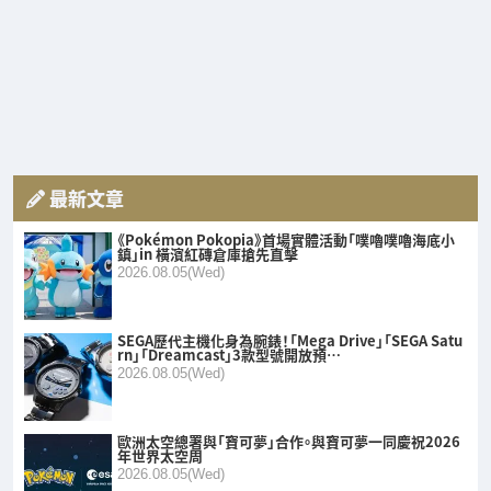
最新文章
《Pokémon Pokopia》首場實體活動「噗嚕噗嚕海底小
鎮」in 橫濱紅磚倉庫搶先直擊
2026.08.05(Wed)
SEGA歷代主機化身為腕錶！「Mega Drive」「SEGA Satu
rn」「Dreamcast」3款型號開放預…
2026.08.05(Wed)
歐洲太空總署與「寶可夢」合作。與寶可夢一同慶祝2026
年世界太空周
2026.08.05(Wed)