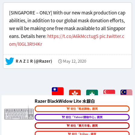
[SINGAPORE – ONLY] With our new mask production cap
abilities, in addition to our global mask donation efforts,
we will be making one free mask available to all Singapor
eans. Details here:
https://t.co/A6kMcctugS
pic.twitter.c
om/l0GL3RtHKr
— R Λ Z Ξ R (@Razer)
May 12, 2020
Razer BlackWidow Lite 水銀白
前往「蝦皮購物」購買
前往「Yahoo!購物中心」購買
前往「樂天市場」購買
前往「friDay」購買