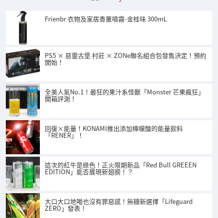
Frienbr 衣物及家居香薰噴霧-金桂味 300mL
PS5 × 惡靈古堡 村莊 × ZONe聯名組合包發售決定！預約
開始！
全美人氣No.1！最狂的果汁系怪獸「Monster 芒果瘋狂」
開箱評測！
回復×能量！KONAMI推出添加檸檬酸的能量飲料
「RENER」！
這次的紅牛是綠色！正火限期新品「Red Bull GREEEN
EDITION」能否展現新翅膀！？
大口大口地喝也沒有罪惡感！無糖新選擇「Lifeguard
ZERO」發表！