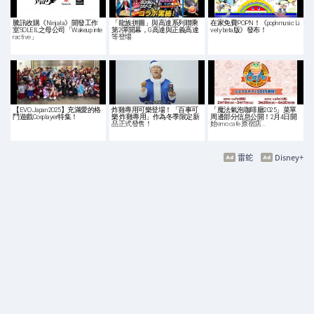
騰訊收購《Ninjala》開發工作
「龍族拼圖」與高達系列聯乘
在家免費POP'N！《pop'n music Li
室SOLEIL之母公司「Wakeup inte
第2彈開幕，G高達與正義高達
vely beta版》發布！
ractive」
等登場
【EVO Japan 2025】充滿愛的格
炸雞專用可樂登場！「百事可
「魔法氣泡咖啡廳2025」菜單
鬥遊戲Cosplayer特集！
樂 炸雞專用」作為冬季限定新
周邊部分信息公開！2月4日開
品正式發售！
始emo cafe 原宿店…
雷蛇
Disney+