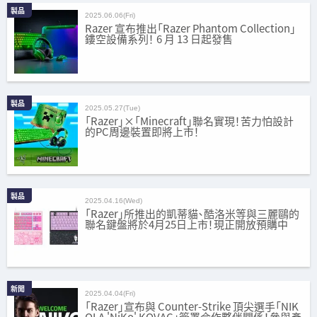
製品
2025.06.06(Fri)
Razer 宣布推出「Razer Phantom Collection」
鏤空設備系列！ 6 月 13 日起發售
製品
2025.05.27(Tue)
「Razer」×「Minecraft」聯名實現！苦力怕設計
的PC周邊裝置即將上市！
製品
2025.04.16(Wed)
「Razer」所推出的凱蒂貓、酷洛米等與三麗鷗的
聯名鍵盤將於4月25日上市！現正開放預購中
新聞
2025.04.04(Fri)
「Razer」宣布與 Counter-Strike 頂尖選手「NIK
OLA 'NiKo' KOVAC」簽署合作夥伴關係！參與產