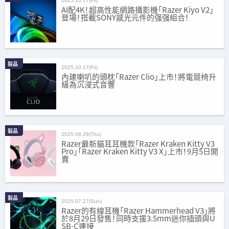
2025.10.17(Fri)
AI配4K！超高性能網路攝影機「Razer Kiyo V2」
登場！搭載SONY感光元件的强强組合！
製品
2025.10.17(Fri)
內建喇叭的頭枕「Razer Clio」上市！將電競椅升
級為沉浸式音響
製品
2025.08.28(Thu)
Razer最新貓耳耳機款「Razer Kraken Kitty V3
Pro」「Razer Kraken Kitty V3 X」上市！9月5日開
賣
製品
2025.07.27(Sun)
Razer的有線耳機「Razer Hammerhead V3」將
於8月29日發售！同時支援3.5mm迷你插頭與U
SB-C連接