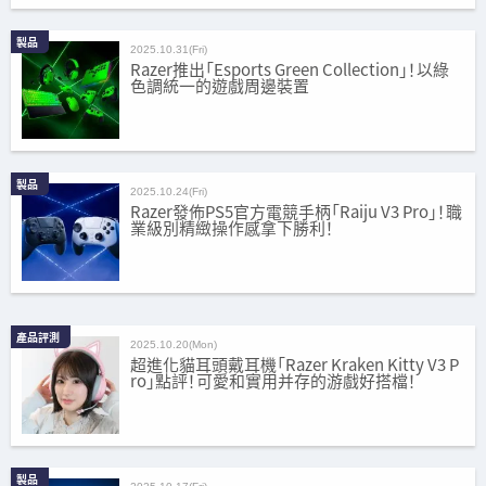
製品
2025.10.31(Fri)
Razer推出「Esports Green Collection」！以綠
色調統一的遊戲周邊裝置
製品
2025.10.24(Fri)
Razer發佈PS5官方電競手柄「Raiju V3 Pro」！職
業級別精緻操作感拿下勝利！
產品評測
2025.10.20(Mon)
超進化貓耳頭戴耳機「Razer Kraken Kitty V3 P
ro」點評！可愛和實用并存的游戲好搭檔！
製品