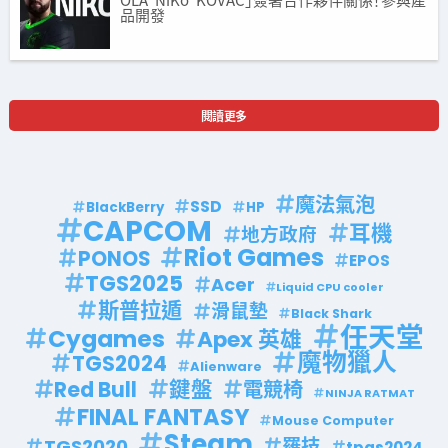
品開發
閱讀更多
魔法氣泡
SSD
BlackBerry
HP
CAPCOM
耳機
地方政府
Riot Games
PONOS
EPOS
TGS2025
Acer
Liquid CPU cooler
斯普拉遁
滑鼠墊
Black Shark
任天堂
Cygames
Apex 英雄
魔物獵人
TGS2024
Alienware
鍵盤
Red Bull
電競椅
NINJA RATMAT
FINAL FANTASY
Mouse Computer
Steam
羅技
TGS2020
tpgs2024