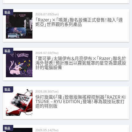
製品
2026.07.05(Sun)
「Razer」×「鳴潮」聯名設備正式發售！融入「達
妮亞」世界觀的系列產品
製品
2026.07.02(Thu)
「寶可夢」太陽伊布＆月亮伊布×「Razer」聯名於
海外發表！預計推出以霧氣籠罩的星空為靈感設
計的電腦設備
製品
2026.06.30(Tue)
快打旋風6「隆」致敬版無搖桿控制器「RAZER KI
TSUNE – RYU EDITION」登場！專為競技玩家打
造的特別版
製品
2026.05.14(Thu)