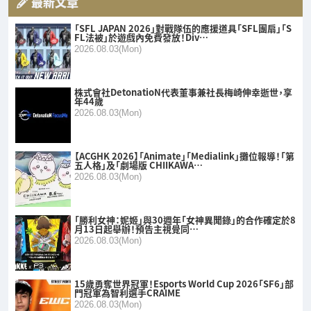
最新文章
「SFL JAPAN 2026」對戰隊伍的應援道具「SFL團扇」「S
FL法被」於遊戲內免費發放！Div…
2026.08.03(Mon)
株式會社DetonatioN代表董事兼社長梅崎伸幸逝世，享
年44歲
2026.08.03(Mon)
【ACGHK 2026】「Animate」「Medialink」攤位報導！「第
五人格」及「劇場版 CHIIKAWA…
2026.08.03(Mon)
「勝利女神：妮姬」與30週年「女神異聞錄」的合作確定於8
月13日起舉辦！預告主視覺同…
2026.08.03(Mon)
15歲勇奪世界冠軍！Esports World Cup 2026「SF6」部
門冠軍為智利選手CRAIME
2026.08.03(Mon)