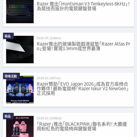
Razer 推出「Huntsman V3 Tenkeyless 8KHz」！
為競技而設計的電競鍵盤登場
製品
2026.05.11(Mon)
Razer推出的玻璃製遊戲滑鼠墊「Razer Atlas Pr
o」登場！實現1.9mm成世界最薄
現場活動
2026.04.28(Tue)
Razer贊助「EVO Japan 2026」成為官方座椅合
作夥伴！最新電競椅「Razer Iskur V2 NewGen」
正式採用
製品
2026.04.22(Wed)
「Razer」推出「BLACKPINK」聯名系列！大膽運
用粉紅色的電競椅與鍵盤登場