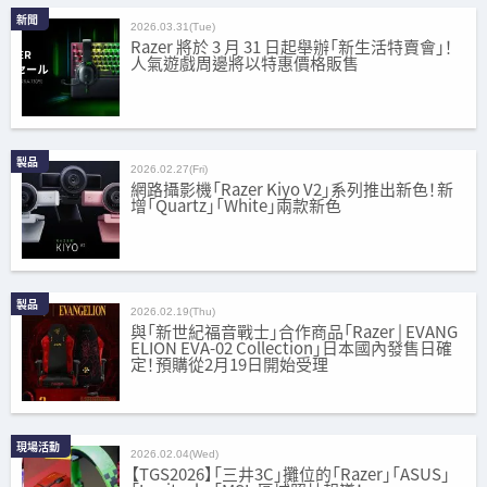
新聞
2026.03.31(Tue)
Razer 將於 3 月 31 日起舉辦「新生活特賣會」！
人氣遊戲周邊將以特惠價格販售
製品
2026.02.27(Fri)
網路攝影機「Razer Kiyo V2」系列推出新色！新
增「Quartz」「White」兩款新色
製品
2026.02.19(Thu)
與「新世紀福音戰士」合作商品「Razer | EVANG
ELION EVA-02 Collection」日本國內發售日確
定！預購從2月19日開始受理
現場活動
2026.02.04(Wed)
【TGS2026】「三井3C」攤位的「Razer」「ASUS」