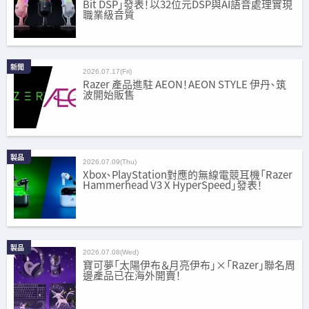
Bit DSP」發表！以32位元DSP與AI語音處理實現
職業級音質
新聞
2026.07.17(Fri)
Razer 產品進駐 AEON！AEON STYLE 伊丹、筑
波開始販售
製品
2026.07.09(Thu)
Xbox、PlayStation對應的無線電競耳機「Razer
Hammerhead V3 X HyperSpeed」發表！
製品
2026.07.08(Wed)
寶可夢「太陽伊布＆月亮伊布」×「Razer」聯名周
邊產品已在海外開賣！