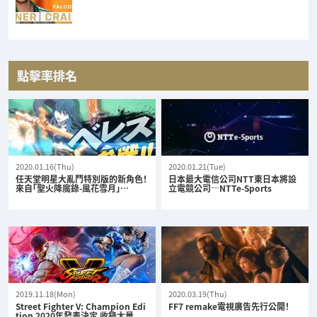
點擊率排名
2020.01.16(Thu)
2020.01.21(Tue)
任天堂明星大亂鬥特別版的新角色！
日本最大電信公司NTT東日本將設
來自「聖火降魔錄-風花雪月」…
立電競公司—NTTe-Sports
2019.11.18(Mon)
2020.03.19(Thu)
Street Fighter V: Champion Edi
FF7 remake電視廣告先行公開！
tion 2020年發表決定 收錄大量