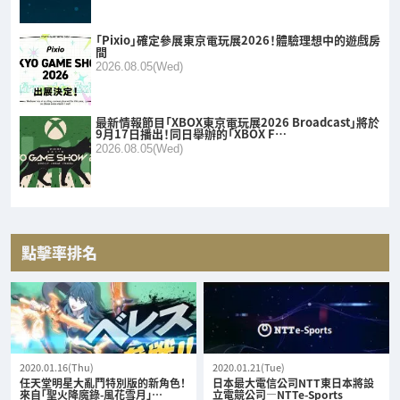
「Pixio」確定參展東京電玩展2026！體驗理想中的遊戲房
間
2026.08.05(Wed)
最新情報節目「XBOX東京電玩展2026 Broadcast」將於
9月17日播出！同日舉辦的「XBOX F…
2026.08.05(Wed)
點擊率排名
2020.01.16(Thu)
2020.01.21(Tue)
任天堂明星大亂鬥特別版的新角色！
日本最大電信公司NTT東日本將設
來自「聖火降魔錄-風花雪月」…
立電競公司—NTTe-Sports