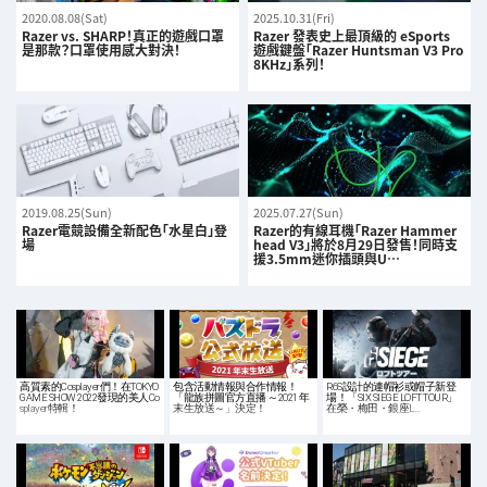
2020.08.08(Sat)
2025.10.31(Fri)
Razer vs. SHARP！真正的遊戲口罩
Razer 發表史上最頂級的 eSports
是那款？口罩使用感大對決！
遊戲鍵盤「Razer Huntsman V3 Pro
8KHz」系列！
2019.08.25(Sun)
2025.07.27(Sun)
Razer電競設備全新配色「水星白」登
Razer的有線耳機「Razer Hammer
場
head V3」將於8月29日發售！同時支
援3.5mm迷你插頭與U…
高質素的Cosplayer們！在TOKYO
包含活動情報與合作情報！
R6S設計的連帽衫或帽子新登
GAME SHOW 2022發現的美人Co
「龍族拼圖官方直播 ～2021 年
場！「SIX SIEGE LOFT TOUR」
splayer特輯！
末生放送～」決定！
在榮・梅田・銀座L…