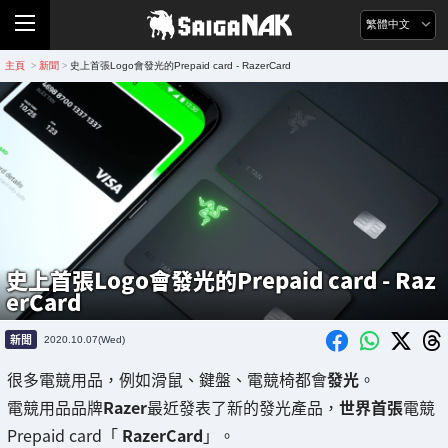
繁體中文
主頁
新聞
史上首張Logo會發光的Prepaid card - RazerCard
>
>
史上首張Logo會發光的Prepaid card - Raz
erCard
新聞
2020.10.07(Wed)
很多電競用品，例如滑鼠、鍵盤、電競椅都會
發光
。
電競用品品牌
Razer
最近發表了新的發光產品，
世界首張
電競
Prepaid card「
RazerCard
」。