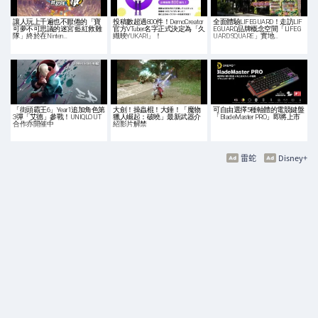
讓人玩上千遍也不厭倦的「寶
投稿數超過800件！DemoCreator
全面體驗LIFEGUARD！走訪LIF
可夢不可思議的迷宮 藍紅救難
官方VTuber名字正式決定為「久
EGUARD品牌概念空間「LIFEG
隊」終於在Ninten…
織映YUKARI」！
UARD SQUARE」實地…
「街頭霸王6」Year1追加角色第
大劍！操蟲棍！大錘！「魔物
可自由選擇5種軸體的電競鍵盤
3彈「艾德」參戰！UNIQLO UT
獵人崛起：破曉」最新武器介
「BladeMaster PRO」即將上市
合作亦開催中
紹影片解禁
雷蛇
Disney+