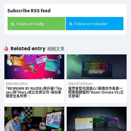
Subscribe RSS feed
Follow on Feedly
Follow on Inoreader
Related entry
相關文章
2025.06.13(Fri)
2022.07.03(Sun)
「RESPAWN BY RAZER」再升級！「Ra
當然會發光請放心！最適合作為第一
zer」與「Mars」成立合資公司，為玩家
把電競鍵盤的「Razer Ornata V3」正
開發全系列零…
式登場！