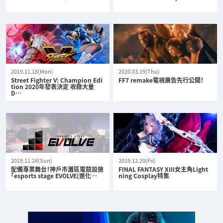
2019.11.18(Mon)
2020.03.19(Thu)
Street Fighter V: Champion Edi
FF7 remake電視廣告先行公開！
tion 2020年發表決定 收錄大量
D…
2019.11.24(Sun)
2019.12.20(Fri)
配備專業舞台！神戶市灘區電競設施
FINAL FANTASY XIII女主角Light
「esports stage EVOLVE(進化…
ning Cosplay特集