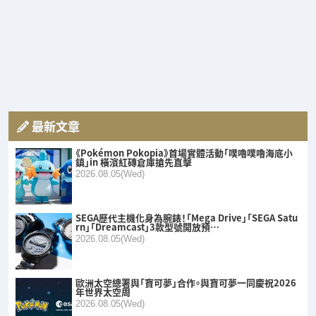
最新文章
《Pokémon Pokopia》首場實體活動「噗嚕噗嚕海底小
鎮」in 橫濱紅磚倉庫搶先直擊
2026.08.05(Wed)
SEGA歷代主機化身為腕錶！「Mega Drive」「SEGA Satu
rn」「Dreamcast」3款型號開放預…
2026.08.05(Wed)
歐洲太空總署與「寶可夢」合作。與寶可夢一同慶祝2026
年世界太空周
2026.08.05(Wed)