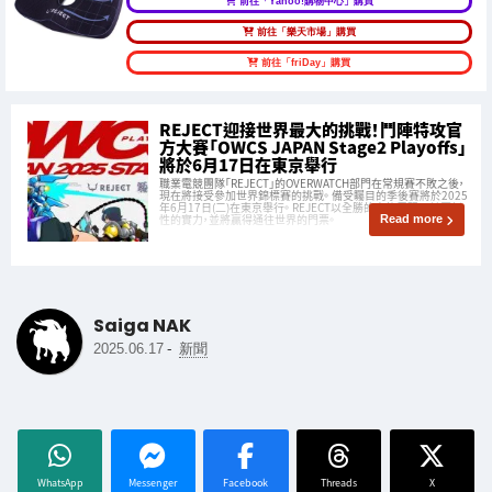
前往「Yahoo!購物中心」購買
前往「樂天市場」購買
前往「friDay」購買
REJECT迎接世界最大的挑戰！鬥陣特攻官
方大賽「OWCS JAPAN Stage2 Playoffs」
將於6月17日在東京舉行
職業電競團隊「REJECT」的OVERWATCH部門在常規賽不敗之後，
現在將接受參加世界錦標賽的挑戰。 備受矚目的季後賽將於2025
年6月17日(二)在東京舉行。 REJECT以全勝的姿態展現了其壓倒
性的實力，並將贏得通往世界的門票。
Read more
Saiga NAK
-
2025.06.17
新聞
WhatsApp
Messenger
Facebook
Threads
X