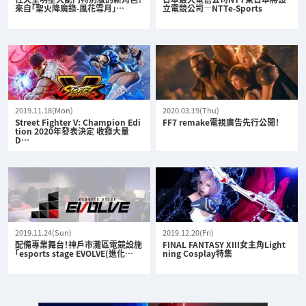
來自「聖火降魔錄-風花雪月」…
立電競公司—NTTe-Sports
2019.11.18(Mon)
2020.03.19(Thu)
Street Fighter V: Champion Edi
FF7 remake電視廣告先行公開！
tion 2020年發表決定 收錄大量
D…
2019.11.24(Sun)
2019.12.20(Fri)
配備專業舞台！神戶市灘區電競設施
FINAL FANTASY XIII女主角Light
「esports stage EVOLVE(進化…
ning Cosplay特集