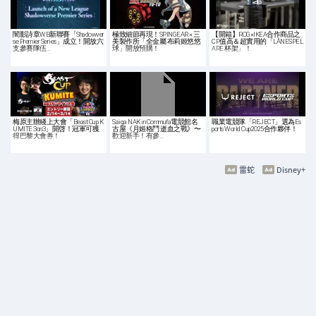
闇影詩章WB新聯賽「Shadowver
極致細節再現！SPINGEAR × 三
【開箱】ROG×IKEA合作商品之
se Premier Series」成立！開放六
美製作所「全金屬 布莉姬悠悠
CP值高＆超實用的「LÅNESPEL
支參賽隊伍…
球」開放預購！
ARE 杯架」！
梅原主辦綫上大會「Beast Cup K
Saiga NAK in Commufa電競館名
職業電競隊「REJECT」選為Es
UMITE 3on3」開啓！冠軍可獲
古屋《月姬格鬥 逝血之戰》〜
ports World Cup2025合作夥伴！
得巴黎大會券！
歡迎新手！有參…
雷蛇
Disney+