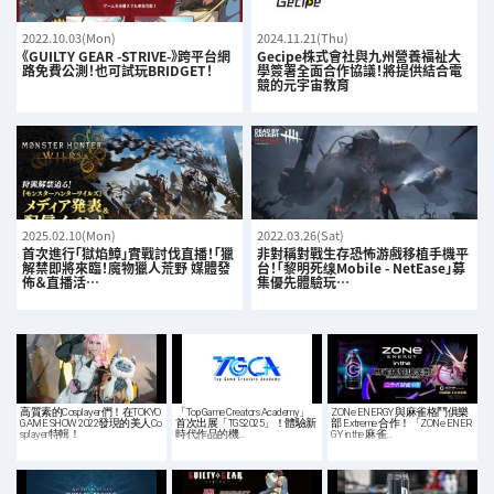
2022.10.03(Mon)
2024.11.21(Thu)
《GUILTY GEAR -STRIVE-》跨平台網
Gecipe株式會社與九州營養福祉大
路免費公測！也可試玩BRIDGET！
學簽署全面合作協議！將提供結合電
競的元宇宙教育
2025.02.10(Mon)
2022.03.26(Sat)
首次進行「獄焰鱆」實戰討伐直播！「獵
非對稱對戰生存恐怖游戲移植手機平
解禁即將來臨！魔物獵人荒野 媒體發
台！「黎明死缐Mobile - NetEase」募
佈＆直播活…
集優先體驗玩…
高質素的Cosplayer們！在TOKYO
「Top Game Creators Academy」
ZONe ENERGY 與麻雀格鬥俱樂
GAME SHOW 2022發現的美人Co
首次出展「TGS2025」！體驗新
部 Extreme 合作！「ZONe ENER
splayer特輯！
時代作品的機…
GY in the 麻雀…