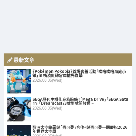
最新文章
《Pokémon Pokopia》首場實體活動「噗嚕噗嚕海底小
鎮」in 橫濱紅磚倉庫搶先直擊
2026.08.05(Wed)
SEGA歷代主機化身為腕錶！「Mega Drive」「SEGA Satu
rn」「Dreamcast」3款型號開放預…
2026.08.05(Wed)
歐洲太空總署與「寶可夢」合作。與寶可夢一同慶祝2026
年世界太空周