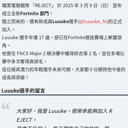
職業電競戰隊 「REJECT」 於 2025 年 3 月 9 日（日） 宣布
成立全新
Fortnite 部門
。
隨之而來的，還有新成員
Luuuke
選手(
@Luuuke_fn
)的正式
加入。
Luuuke 選手年僅 17 歲，卻已在Fortnite競技賽場上嶄露頭
角。
他曾在 FNCS Major 2 總決賽中獲得綜合第 2 名，並在多場比
賽中多次奪得高排名，
這位極具潛力的年輕選手未來可期，大家都十分期待他今後的
成長與突破！
Luuuke選手的留言
大家好，我是 Luuuke，很榮幸能夠加入 R
EJECT。