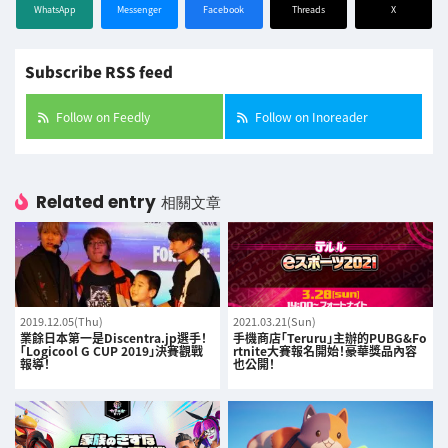
WhatsApp
Messenger
Facebook
Threads
X
Subscribe RSS feed
Follow on Feedly
Follow on Inoreader
Related entry
相關文章
2019.12.05(Thu)
2021.03.21(Sun)
業餘日本第一是Discentra.jp選手！
手機商店「Teruru」主辦的PUBG&Fo
「Logicool G CUP 2019」決賽觀戰
rtnite大賽報名開始！豪華獎品內容
報導！
也公開！