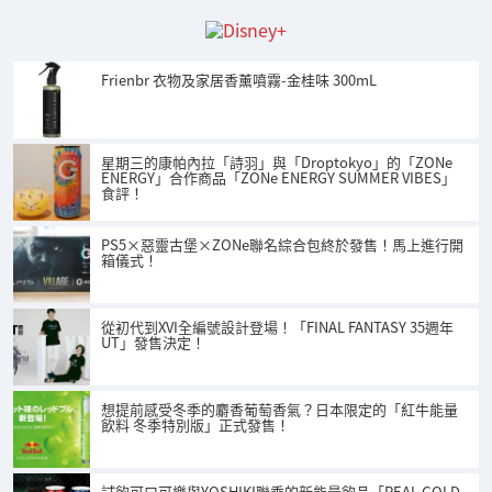
Frienbr 衣物及家居香薰噴霧-金桂味 300mL
星期三的康帕內拉「詩羽」與「Droptokyo」的「ZONe
ENERGY」合作商品「ZONe ENERGY SUMMER VIBES」
食評！
PS5×惡靈古堡×ZONe聯名綜合包終於發售！馬上進行開
箱儀式！
從初代到XVI全編號設計登場！「FINAL FANTASY 35週年
UT」發售決定！
想提前感受冬季的麝香葡萄香氣？日本限定的「紅牛能量
飲料 冬季特別版」正式發售！
試飲可口可樂與YOSHIKI聯乘的新能量飲品「REAL GOLD