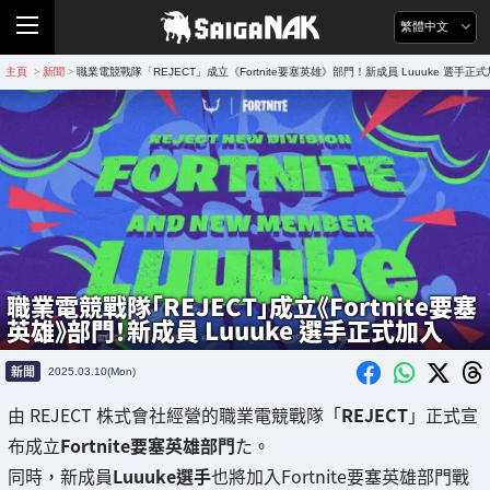
繁體中文
主頁
新聞
職業電競戰隊「REJECT」成立《Fortnite要塞英雄》部門！新成員 Luuuke 選手正
>
>
職業電競戰隊「REJECT」成立《Fortnite要塞
英雄》部門！新成員 Luuuke 選手正式加入
新聞
2025.03.10(Mon)
由 REJECT 株式會社經營的職業電競戰隊「
REJECT
」正式宣
布成立
Fortnite要塞英雄部門
た。
同時，新成員
Luuuke選手
也將加入Fortnite要塞英雄部門戰