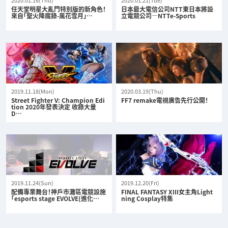
任天堂明星大亂鬥特別版的新角色！
日本最大電信公司NTT東日本將設
來自「聖火降魔錄-風花雪月」…
立電競公司—NTTe-Sports
2019.11.18(Mon)
2020.03.19(Thu)
Street Fighter V: Champion Edi
FF7 remake電視廣告先行公開！
tion 2020年發表決定 收錄大量
D…
2019.11.24(Sun)
2019.12.20(Fri)
配備專業舞台！神戶市灘區電競設施
FINAL FANTASY XIII女主角Light
「esports stage EVOLVE(進化…
ning Cosplay特集