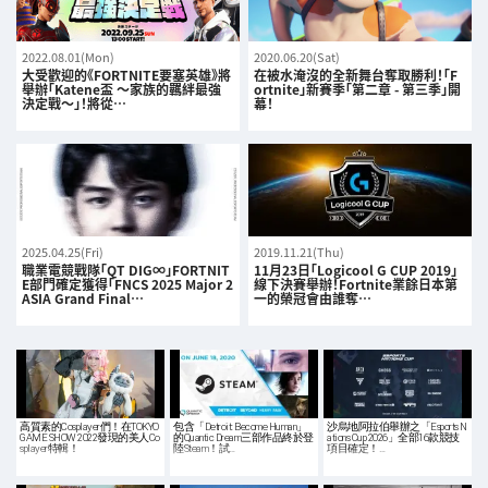
2022.08.01(Mon)
2020.06.20(Sat)
大受歡迎的《FORTNITE要塞英雄》將
在被水淹沒的全新舞台奪取勝利！「F
舉辦「Katene盃 ～家族的羈絆最強
ortnite」新賽季「第二章 - 第三季」開
決定戰～」！將從…
幕！
2025.04.25(Fri)
2019.11.21(Thu)
職業電競戰隊「QT DIG∞」FORTNIT
11月23日「Logicool G CUP 2019」
E部門確定獲得「FNCS 2025 Major 2
線下決賽舉辦！Fortnite業餘日本第
ASIA Grand Final…
一的榮冠會由誰奪…
高質素的Cosplayer們！在TOKYO
包含「Detroit: Become Human」
沙烏地阿拉伯舉辦之「Esports N
GAME SHOW 2022發現的美人Co
的Quantic Dream三部作品終於登
ations Cup 2026」全部16款競技
splayer特輯！
陸Steam！試…
項目確定！…