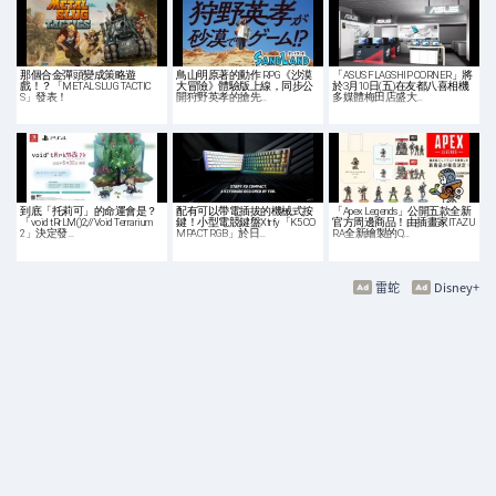
那個合金彈頭變成策略遊
鳥山明原著的動作 RPG《沙漠
「ASUS FLAGSHIP CORNER」將
戲！？「METAL SLUG TACTIC
大冒險》體驗版上線，同步公
於3月10日(五)在友都八喜相機
S」發表！
開狩野英孝的搶先…
多媒體梅田店盛大…
到底「托莉可」的命運會是？
配有可以帶電插拔的機械式按
「Apex Legends」公開五款全新
「void tRrLM()2;//Void Terrarium
鍵！小型電競鍵盤Xtrfy「K5 CO
官方周邊商品！由插畫家ITAZU
2」決定發…
MPACT RGB」於日…
RA全新繪製的Q…
雷蛇
Disney+