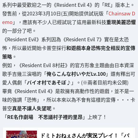
系列中最受歡迎之一的《Resident Evil 4》的「RE」版本上。
發售前，從2023年3月10日(五)開始提供試玩版「
Chainsaw D
emo
」，應該有不少人已經試玩了這用最新科技
重現美麗恐懼
的一部分了吧。
《Resident Evil》系列因為《Resident Evil 7》實在是太恐
怖，所以最近開始卡普空採行
和遊戲本身恐怖完全相反的宣傳
策略
。
例如，《Resident Evil 8村莊》的官方形象主題曲由日本資深
歌手吉幾三演唱的「
俺らこんな村いやだLv.100
」還有釋出可
愛人偶劇「
バイオ村であそぼ♪
」。(※兩者目前均未公開)
畢竟《Resident Evil 4》是款擁有高動作性的遊戲，並不是一
味的強調「恐怖」，所以本來以為不會有這樣的宣傳・・・卡
普空
真是不讓人失望呢
。
「
RE名作劇場 不思議村子裡的里昂
」上映了！