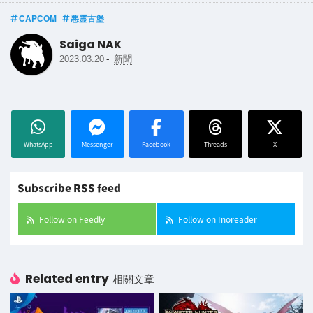
CAPCOM
悪霊古堡
Saiga NAK
-
2023.03.20
新聞
WhatsApp
Messenger
Facebook
Threads
X
Subscribe RSS feed
Follow on Feedly
Follow on Inoreader
Related entry
相關文章