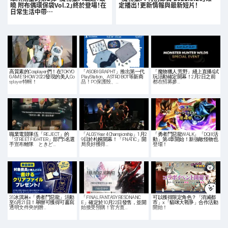
曉 附布偶環保袋Vol.2」終於登場！在
定播出！更新情報與最新短片！
日常生活中帶…
高質素的Cosplayer們！在TOKYO
「ASOBI GRAPHT」推出第一代
「魔物獵人:荒野」綫上直播&試
GAME SHOW 2022發現的美人Co
PlayStation、ASTRO BOT等新商
玩活動確定開幕！2月2日之前
splayer特輯！
品！PC保護殼、…
都在招募參…
職業電競隊伍「REJECT」的
「ALGS Year 4 Championship」1月2
「勇者鬥惡龍WALK」「DQIII活
「STREET FIGHTER」部門5名選
9日於札幌開幕！「FNATIC」開
動」第4章開始！新強敵怪物也
手宣布離隊 ときど…
局良好獲得…
登場！
31冰淇淋×「勇者鬥惡龍」活動
「FINAL FANTASY RESONANC
可以獲得限定角色？「消滅都
至6月21日！舉辦可獲得可書寫
E」確定於10月22日發售，並開
市」x「貓咪大戰爭」合作活動
透明文件夾的贈…
始接受預購！官方直…
開始！