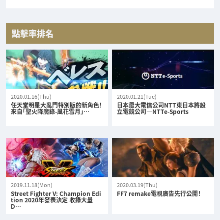
點擊率排名
2020.01.16(Thu)
2020.01.21(Tue)
任天堂明星大亂鬥特別版的新角色！
日本最大電信公司NTT東日本將設
來自「聖火降魔錄-風花雪月」…
立電競公司—NTTe-Sports
2019.11.18(Mon)
2020.03.19(Thu)
Street Fighter V: Champion Edi
FF7 remake電視廣告先行公開！
tion 2020年發表決定 收錄大量
D…