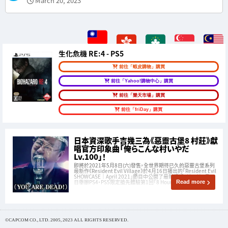
March 20, 2023
生化危機 RE:4 - PS5
前往「蝦皮購物」購買
前往「Yahoo!購物中心」購買
前往「樂天市場」購買
前往「friDay」購買
日本資深歌手吉幾三為《惡靈古堡8 村莊》獻
唱官方印象曲「俺らこんな村いやだ
Lv.100」！
即將於2021年5月8日(六)發售，全世界期待已久的惡靈古堡系列
最新作《Resident Evil Village》於4月16日播出的「Resident Evil
SHOWCASE｜April 2021」節目中公開了最新情報，並且於4月18
日舉辦PS4・PS5限定搶先體驗第1回「8 Hours in VILLAGE」大
Read more
©CAPCOM CO., LTD. 2005, 2023 ALL RIGHTS RESERVED.