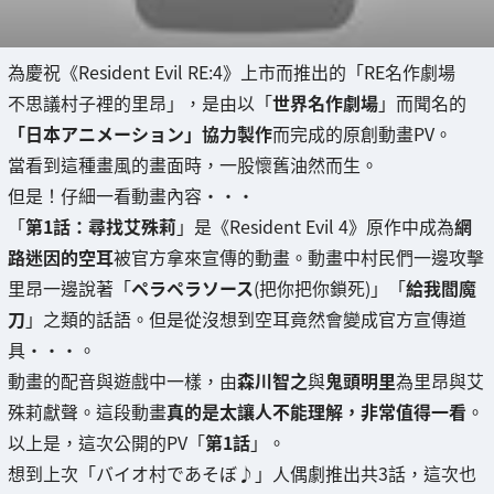
為慶祝《Resident Evil RE:4》上市而推出的「RE名作劇場
不思議村子裡的里昂」，是由以「
世界名作劇場
」而聞名的
「日本アニメーション」協力製作
而完成的原創動畫PV。
當看到這種畫風的畫面時，一股懷舊油然而生。
但是！仔細一看動畫內容・・・
「
第1話：尋找艾殊莉
」是《Resident Evil 4》原作中成為
網
路迷因的空耳
被官方拿來宣傳的動畫。動畫中村民們一邊攻擊
里昂一邊說著「
ペラペラソース
(把你把你鎖死)」「
給我閻魔
刀
」之類的話語。但是從沒想到空耳竟然會變成官方宣傳道
具・・・。
動畫的配音與遊戲中一樣，由
森川智之
與
鬼頭明里
為里昂與艾
殊莉獻聲。這段動畫
真的是太讓人不能理解，非常值得一看
。
以上是，這次公開的PV「
第1話
」。
想到上次「バイオ村であそぼ♪」人偶劇推出共3話，這次也