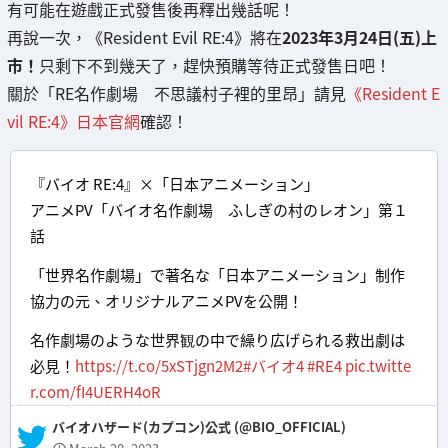
有可能在遊戲正式發售後再釋出幾話呢！
再說一次，《Resident Evil RE:4》將在
2023年3月24日(五)上
市！
只剩下不到幾天了，趕快預購等待正式發售日吧！
關於「RE名作劇場 不思議村子裡的里昂」請見
《Resident E
vil RE:4》日本官網
確認！
『バイオ RE:4』×「日本アニメーション」
アニメPV「バイオ名作劇場 ふしぎの村のレオン」第１
話
「世界名作劇場」で著名な「日本アニメーション」制作
協力の元、オリジナルアニメPVを公開！
名作劇場のような世界観の中で繰り広げられる救出劇は
必見！
https://t.co/5xSTjgn2M2
#バイオ4
#RE4
pic.twitte
r.com/fI4UERH4oR
— バイオハザード(カプコン)公式 (@BIO_OFFICIAL)