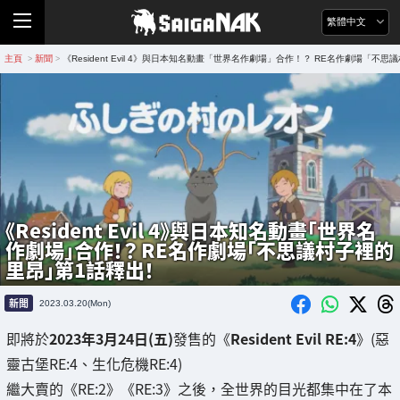
繁體中文
主頁
新聞
《Resident Evil 4》與日本知名動畫「世界名作劇場」合作！？ RE名作劇場「不
>
>
《Resident Evil 4》與日本知名動畫「世界名
作劇場」合作！？ RE名作劇場「不思議村子裡的
里昂」第1話釋出！
新聞
2023.03.20(Mon)
即將於
2023年3月24日(五)
發售的《
Resident Evil RE:4
》(惡
靈古堡RE:4、生化危機RE:4)
繼大賣的《RE:2》《RE:3》之後，全世界的目光都集中在了本