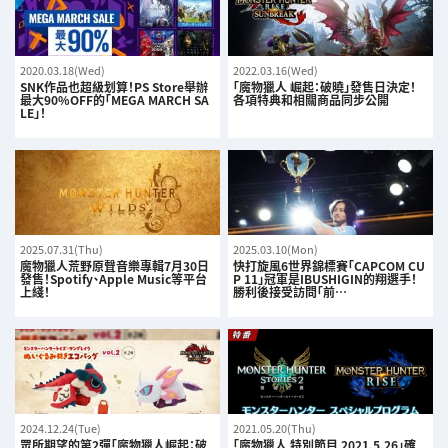
2020.03.18(Wed)
2022.03.16(Wed)
SNK作品也超級划算！PS Store舉辦
「魔物獵人 崛起：破曉」發售日決定！
最大90%OFF的「MEGA MARCH SA
各項特典和相關商品同步公開
LE」！
2025.07.31(Thu)
2025.03.10(Mon)
魔物獵人荒野原聲音樂專輯7月30日
快打旋風6世界錦標賽「CAPCOM CU
發售！Spotify、Apple Music等平台
P 11」冠軍是IBUSHIGIN的翔選手！
上綫！
勝利後接受訪問「前…
2024.12.24(Tue)
2021.05.20(Thu)
眾所期望的第2彈「魔物獵人崛起：破
「魔物獵人 特別節目 2021.5.26」確