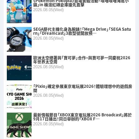
《Pokémon Pokopia》首場實體活動「噗嚕噗嚕海底小
鎮」in 橫濱紅磚倉庫搶先直擊
2026.08.05(Wed)
SEGA歷代主機化身為腕錶！「Mega Drive」「SEGA Satu
rn」「Dreamcast」3款型號開放預…
2026.08.05(Wed)
歐洲太空總署與「寶可夢」合作。與寶可夢一同慶祝2026
年世界太空周
2026.08.05(Wed)
「Pixio」確定參展東京電玩展2026！體驗理想中的遊戲房
間
2026.08.05(Wed)
最新情報節目「XBOX東京電玩展2026 Broadcast」將於
9月17日播出！同日舉辦的「XBOX F…
2026.08.05(Wed)