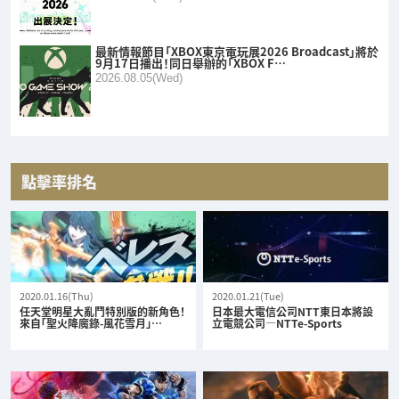
最新情報節目「XBOX東京電玩展2026 Broadcast」將於
9月17日播出！同日舉辦的「XBOX F…
2026.08.05(Wed)
點擊率排名
2020.01.16(Thu)
2020.01.21(Tue)
任天堂明星大亂鬥特別版的新角色！
日本最大電信公司NTT東日本將設
來自「聖火降魔錄-風花雪月」…
立電競公司—NTTe-Sports