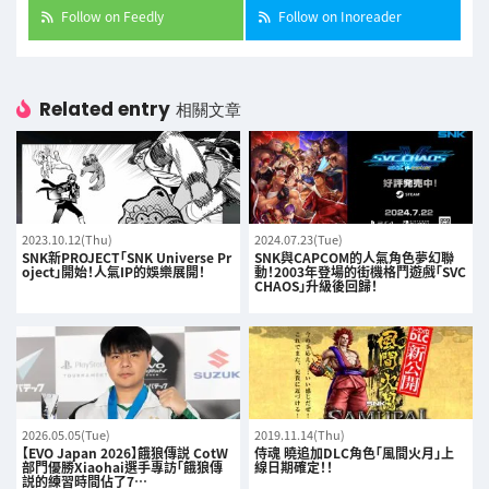
Follow on Feedly
Follow on Inoreader
Related entry
相關文章
2023.10.12(Thu)
2024.07.23(Tue)
SNK新PROJECT「SNK Universe Pr
SNK與CAPCOM的人氣角色夢幻聯
oject」開始！人氣IP的娛樂展開！
動！2003年登場的街機格鬥遊戲「SVC
CHAOS」升級後回歸！
2026.05.05(Tue)
2019.11.14(Thu)
【EVO Japan 2026】餓狼傳説 CotW
侍魂 曉追加DLC角色「風間火月」上
部門優勝Xiaohai選手專訪「餓狼傳
線日期確定！！
説的練習時間佔了7…