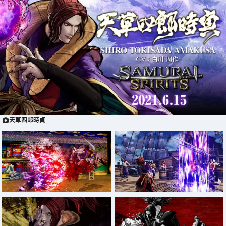
天草四郎時貞