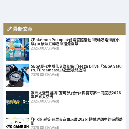
最新文章
《Pokémon Pokopia》首場實體活動「噗嚕噗嚕海底小
鎮」in 橫濱紅磚倉庫搶先直擊
2026.08.05(Wed)
SEGA歷代主機化身為腕錶！「Mega Drive」「SEGA Satu
rn」「Dreamcast」3款型號開放預…
2026.08.05(Wed)
歐洲太空總署與「寶可夢」合作。與寶可夢一同慶祝2026
年世界太空周
2026.08.05(Wed)
「Pixio」確定參展東京電玩展2026！體驗理想中的遊戲房
間
2026.08.05(Wed)