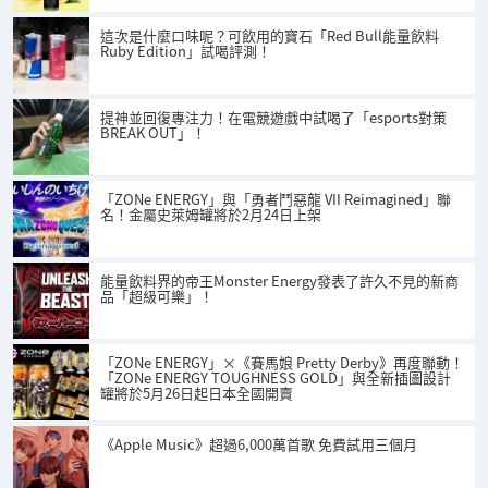
這次是什麼口味呢？可飲用的寶石「Red Bull能量飲料
Ruby Edition」試喝評測！
提神並回復專注力！在電競遊戲中試喝了「esports對策
BREAK OUT」！
「ZONe ENERGY」與「勇者鬥惡龍 VII Reimagined」聯
名！金屬史萊姆罐將於2月24日上架
能量飲料界的帝王Monster Energy發表了許久不見的新商
品「超級可樂」！
「ZONe ENERGY」×《賽馬娘 Pretty Derby》再度聯動！
「ZONe ENERGY TOUGHNESS GOLD」與全新插圖設計
罐將於5月26日起日本全國開賣
《Apple Music》超過6,000萬首歌 免費試用三個月