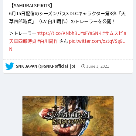
【SAMURAI SPIRITS】
6月15日配信のシーズンパス3 DLCキャラクター第3弾「天
草四郎時貞」（CV.白川周作）のトレーラーを公開！
＞トレーラー
https://t.co/KNbhBUYsFY
#SNK
#サムスピ
#
天草四郎時貞
#白川周作
さん
pic.twitter.com/oztqVSg9L
N
— SNK JAPAN (@SNKPofficial_jp)
June 3, 2021