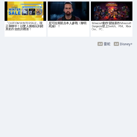
「CAPCOM WINTER SALE」現
尼可拉斯凱吉本人參戰《黎明
Minecraft動作冒險新作Minecraft
正舉辦中！以驚人價格玩到經
死線》！
Dungeons登上Switch、PS4、Xbox
典動作遊戲的機會！
One、PC…
雷蛇
Disney+