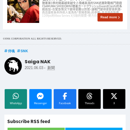
隨著第3季的開幕越來越令人情緒高漲的SNK武器對戰格鬥遊戲
《SAMURAI SHODOWN》隨著ガードクラッシュ(GuardClash)的系
統追加，在緊急情況下變得更難以防禦，讓戰鬥變得更緊張刺激。
而且還有系列作的人氣角色「查姆查姆」的參戰，並且還有對應
120fps的Xbox Series X|S版的開賣，勢力日漸壯大
Read more
©SNK CORPORATION ALL RIGHTS RESERVED.
侍魂
SNK
Saiga NAK
-
2021.06.03
新聞
WhatsApp
Messenger
Facebook
Threads
X
Subscribe RSS feed