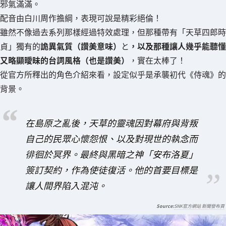
邪氣滿滿。
配音由白川周作擔綱，表現可說是精彩絕倫！
雖然不像過去系列那樣經過特效處理，但那種帶有「天草四郎時
貞」獨有的
詭異氣質（讚美意味）
と
，以及那種讓人幾乎能聽懂
又略顯曖昧的台詞風格（也是讚美）
，實在太棒了！
從官方所釋出的角色介紹來看，設定似乎是承襲初代《侍魂》的
背景。
在島原之亂後，天草的靈魂因對幕府與背叛
自己的民眾心懷怨恨、以及對現世的執念而
徘徊於冥界。最終與黑暗之神「安布洛夏」
簽訂契約，作為使徒復活。他的首要目標是
讓人間界陷入混沌。
SNK官方網站 新聞發布頁