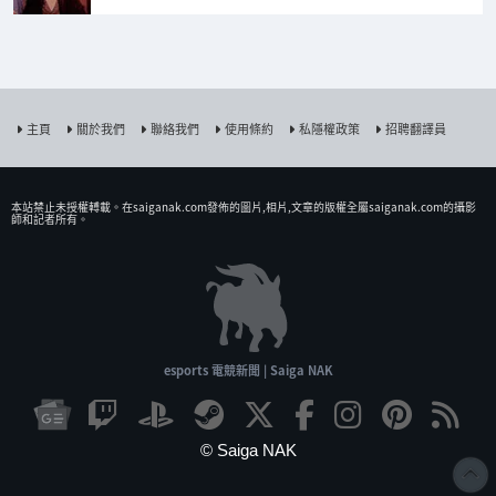
主頁
關於我們
聯絡我們
使用條約
私隱權政策
招聘翻譯員
本站禁止未授權𨍭載。在saiganak.com發佈的圖片,相片,文章的版權全屬saiganak.com的攝影
師和記者所有。
esports 電競新聞 | Saiga NAK
© Saiga NAK