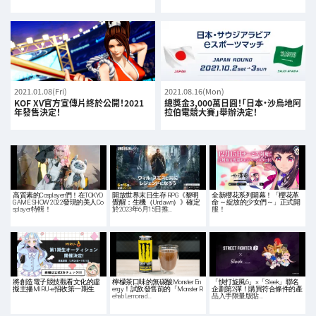
2021.01.08(Fri)
2021.08.16(Mon)
KOF XV官方宣傳片終於公開！2021
總獎金3,000萬日圓！「日本・沙烏地阿
年發售決定！
拉伯電競大賽」舉辦決定！
高質素的Cosplayer們！在TOKYO
開放世界末日生存 RPG《黎明
全新櫻花系列開幕！「櫻花革
GAME SHOW 2022發現的美人Co
覺醒：生機（Undawn）》確定
命 ～綻放的少女們～」正式開
splayer特輯！
於2023年6月15日推…
服！
將創造電子競技觀看文化的虛
檸檬茶口味的無碳酸Monster En
「快打旋風6」×「Sleek」聯名
擬主播MIRU-e招收第一期生
ergy！試飲發售前的「Monster R
企劃第2彈！購買符合條件的產
ehab Lemonad…
品入手限量版貼…