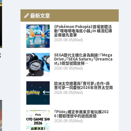
最新文章
《Pokémon Pokopia》首場實體活
動「噗嚕噗嚕海底小鎮」in 橫濱紅磚
倉庫搶先直擊
2026.08.05(Wed)
SEGA歷代主機化身為腕錶！「Mega
Drive」「SEGA Saturn」「Dreamca
st」3款型號開放預…
2026.08.05(Wed)
歐洲太空總署與「寶可夢」合作。與
寶可夢一同慶祝2026年世界太空周
2026.08.05(Wed)
「Pixio」確定參展東京電玩展202
6！體驗理想中的遊戲房間
2026.08.05(Wed)