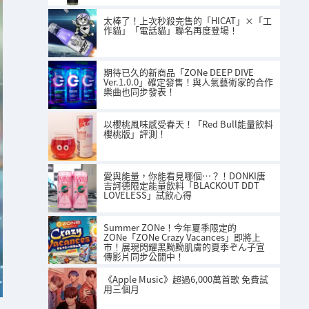
太棒了！上次秒殺完售的「HICAT」×「工
作貓」「電話貓」聯名再度登場！
期待已久的新商品「ZONe DEEP DIVE
Ver.1.0.0」確定發售！與人氣藝術家的合作
樂曲也同步發表！
以櫻桃風味感受春天！「Red Bull能量飲料
櫻桃版」評測！
愛與能量，你能看見哪個…？！DONKI唐
吉訶德限定能量飲料「BLACKOUT DDT
LOVELESS」試飲心得
Summer ZONe！今年夏季限定的
ZONe「ZONe Crazy Vacances」即將上
市！展現閃耀黑黝黝肌膚的夏季ぞん子宣
傳影片同步公開中！
《Apple Music》超過6,000萬首歌 免費試
用三個月