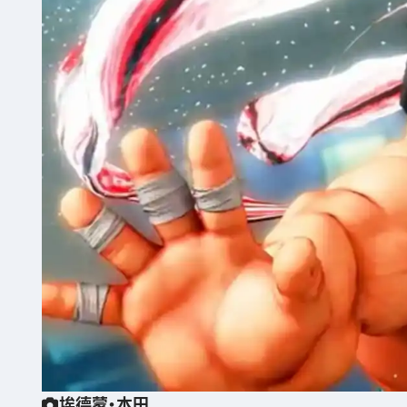
埃德蒙·本田