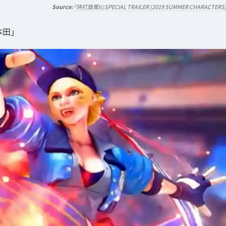
『快打旋風V』SPECIAL TRAILER (2019 SUMMER CHARACTERS
本田」