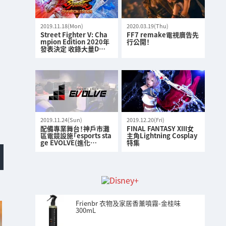
2019.11.18(Mon)
2020.03.19(Thu)
Street Fighter V: Cha
FF7 remake電視廣告先
mpion Edition 2020年
行公開！
發表決定 收錄大量D…
2019.11.24(Sun)
2019.12.20(Fri)
配備專業舞台！神戶市灘
FINAL FANTASY XIII女
區電競設施「esports sta
主角Lightning Cosplay
ge EVOLVE(進化…
特集
Frienbr 衣物及家居香薰噴霧-金桂味
300mL