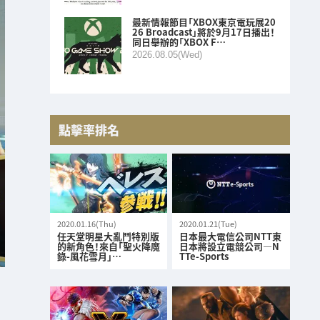
最新情報節目「XBOX東京電玩展20
26 Broadcast」將於9月17日播出！
同日舉辦的「XBOX F…
2026.08.05(Wed)
點擊率排名
2020.01.16(Thu)
2020.01.21(Tue)
任天堂明星大亂鬥特別版
日本最大電信公司NTT東
的新角色！來自「聖火降魔
日本將設立電競公司—N
錄-風花雪月」…
TTe-Sports