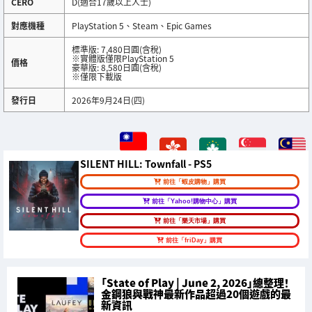
CERO
D(適合17歲以上人士)
對應機種
PlayStation 5、Steam、Epic Games
標準版: 7,480日圓(含稅)
※實體版僅限PlayStation 5
價格
豪華版: 8,580日圓(含稅)
※僅限下載版
發行日
2026年9月24日(四)
SILENT HILL: Townfall - PS5
前往「蝦皮購物」購買
前往「Yahoo!購物中心」購買
前往「樂天市場」購買
前往「friDay」購買
「State of Play | June 2, 2026」總整理！
金鋼狼與戰神最新作品超過20個遊戲的最
新資訊