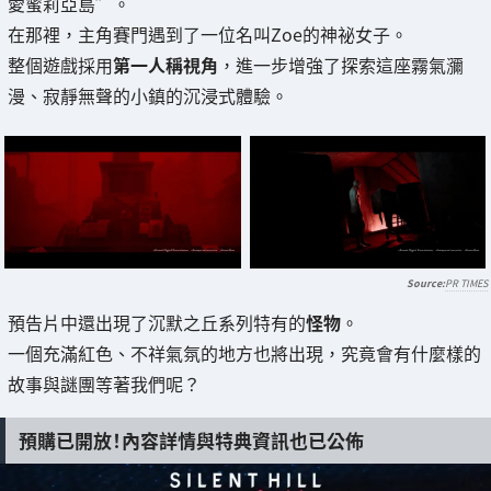
愛蜜莉亞島”。
在那裡，主角賽門遇到了一位名叫Zoe的神祕女子。
整個遊戲採用
第一人稱視角
，進一步增強了探索這座霧氣瀰
漫、寂靜無聲的小鎮的沉浸式體驗。
PR TIMES
預告片中還出現了沉默之丘系列特有的
怪物
。
一個充滿紅色、不祥氣氛的地方也將出現，究竟會有什麼樣的
故事與謎團等著我們呢？
預購已開放！內容詳情與特典資訊也已公佈