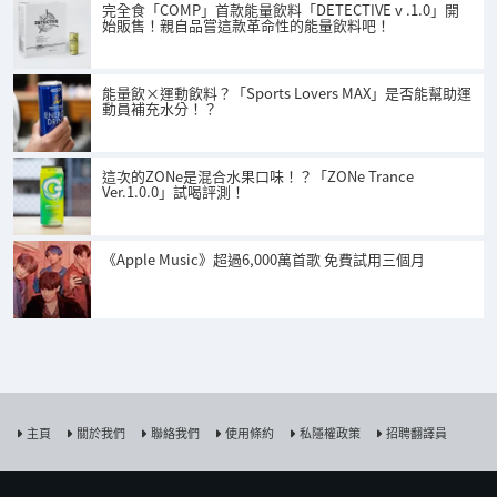
完全食「COMP」首款能量飲料「DETECTIVE v .1.0」開
始販售！親自品嘗這款革命性的能量飲料吧！
能量飲×運動飲料？「Sports Lovers MAX」是否能幫助運
動員補充水分！？
這次的ZONe是混合水果口味！？「ZONe Trance
Ver.1.0.0」試喝評測！
《Apple Music》超過6,000萬首歌 免費試用三個月
主頁
關於我們
聯絡我們
使用條約
私隱權政策
招聘翻譯員