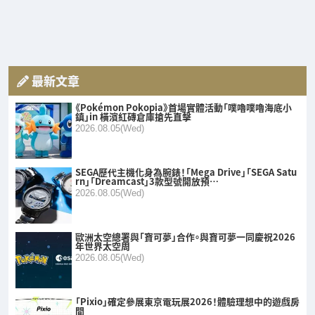
最新文章
《Pokémon Pokopia》首場實體活動「噗嚕噗嚕海底小
鎮」in 橫濱紅磚倉庫搶先直擊
2026.08.05(Wed)
SEGA歷代主機化身為腕錶！「Mega Drive」「SEGA Satu
rn」「Dreamcast」3款型號開放預…
2026.08.05(Wed)
歐洲太空總署與「寶可夢」合作。與寶可夢一同慶祝2026
年世界太空周
2026.08.05(Wed)
「Pixio」確定參展東京電玩展2026！體驗理想中的遊戲房
間