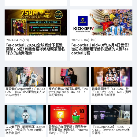
2024.04.26(Fri)
2026.06.04(Thu)
「eFootball 2024」全球累計下載數
「eFootball Kick-Off!」6月4日發售！
突破7.5億！有機會獲得美斯親筆簽名
從初次接觸足球動作遊戲的人到「eF
球衣的抽獎活動…
ootball」粉…
高質素的Cosplayer們！在TOKYO
魔爪的新款柑橘香味產品「Mo
職業電競隊伍「QT DIG∞」於
GAME SHOW 2022發現的美人Co
nster Ultra Fantasy Ruby Red」！
「LJL 2025 GRAND FINAL」實現
splayer特輯！
與可愛的特…
夙願榮登日本冠軍…
以人氣手游《蔚藍檔案-Blue Arc
最新資訊每日更新！適用於智
【EVO Japan 2026】REJECT、V
hive-》中登場的「Schale老師」
慧型裝置的應用程式「Nintendo
ARREL、DetonatioN FocusMe攤
為形象靈感…
Today!」正式上…
位報導！