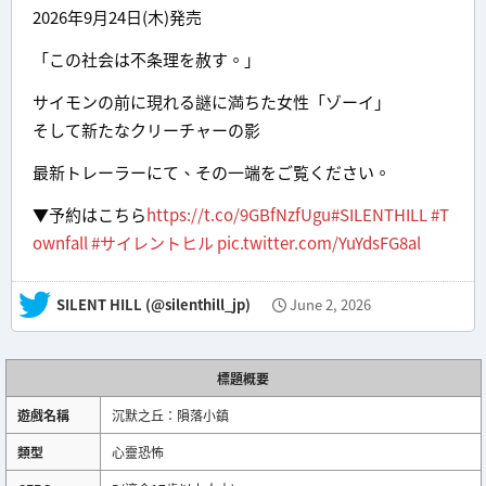
2026年9月24日(木)発売
「この社会は不条理を赦す。」
サイモンの前に現れる謎に満ちた女性「ゾーイ」
そして新たなクリーチャーの影
最新トレーラーにて、その一端をご覧ください。
▼予約はこちら
https://t.co/9GBfNzfUgu
#SILENTHILL
#T
ownfall
#サイレントヒル
pic.twitter.com/YuYdsFG8al
— SILENT HILL (@silenthill_jp)
June 2, 2026
標題概要
遊戲名稱
沉默之丘：隕落小鎮
類型
心靈恐怖