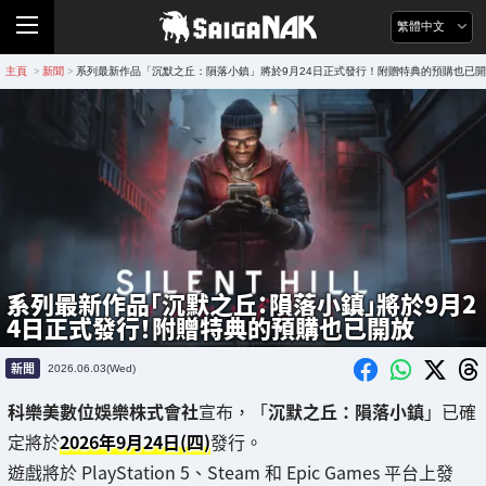
繁體中文
主頁
新聞
系列最新作品「沉默之丘：隕落小鎮」將於9月24日正式發行！附贈特典的預購也已
>
>
系列最新作品「沉默之丘：隕落小鎮」將於9月2
4日正式發行！附贈特典的預購也已開放
新聞
2026.06.03(Wed)
科樂美數位娛樂株式會社
宣布，「
沉默之丘：隕落小鎮
」已確
定將於
2026年9月24日(四)
發行。
遊戲將於 PlayStation 5、Steam 和 Epic Games 平台上發