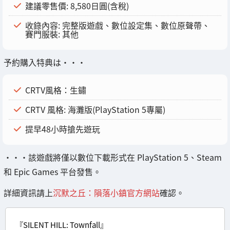
建議零售價: 8,580日圓(含稅)
收錄內容: 完整版遊戲、數位設定集、數位原聲帶、
賽門服裝: 其他
予約購入特典は・・・
CRTV風格：生鏽
CRTV 風格: 海灘版(PlayStation 5專屬)
提早48小時搶先遊玩
・・・該遊戲將僅以數位下載形式在 PlayStation 5、Steam
和 Epic Games 平台發售。
詳細資訊請上
沉默之丘：隕落小鎮官方網站
確認。
『SILENT HILL: Townfall』