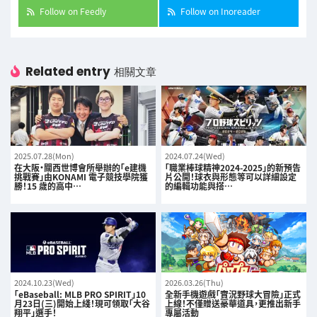
Follow on Feedly
Follow on Inoreader
Related entry
相關文章
2025.07.28(Mon)
2024.07.24(Wed)
在大阪·關西世博會所舉辦的「e建機
「職業棒球精神2024-2025」的新預告
挑戰賽」由KONAMI 電子競技學院獲
片公開！球衣與形態等可以詳細設定
勝！15 歲的高中…
的編輯功能與搭…
2024.10.23(Wed)
2026.03.26(Thu)
「eBaseball: MLB PRO SPIRIT」10
全新手機遊戲「實況野球大冒險」正式
月23日(三)開始上綫！現可領取「大谷
上線！不僅贈送豪華道具，更推出新手
翔平」選手！
專屬活動