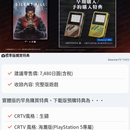
標準版購買特典
PR TIMES
建議零售價: 7,480日圓(含稅)
收錄內容: 完整版遊戲
實體版的早鳥購買特典、下載版預購特典為・・・
CRTV風格：生鏽
CRTV 風格: 海灘版(PlayStation 5專屬)