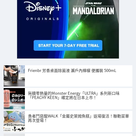
Frienbr 芳香桌面除菌液 瀨戶內檸檬 便攜裝 500mL
無糖零熱量的Monster Energy「ULTRA」系列新口味
「PEACHY KEEN」確定將在日本上市！
勇者鬥惡龍WALK「金屬史萊姆魚糕」返場復活！聯動菜單
再次登場！