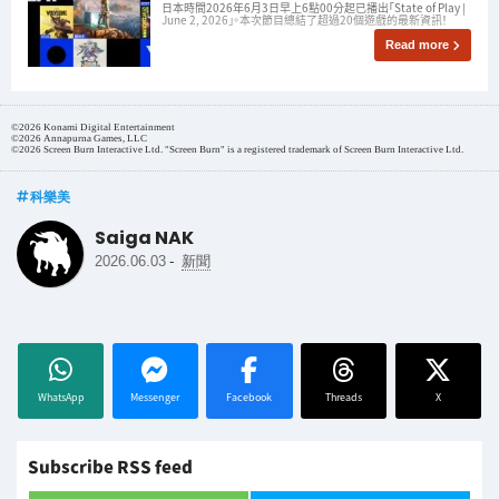
日本時間2026年6月3日早上6點00分起已播出「State of Play |
June 2, 2026」。本次節目總結了超過20個遊戲的最新資訊！
Read more
©2026 Konami Digital Entertainment
©2026 Annapurna Games, LLC
©2026 Screen Burn Interactive Ltd. "Screen Burn" is a registered trademark of Screen Burn Interactive Ltd.
科樂美
Saiga NAK
-
2026.06.03
新聞
WhatsApp
Messenger
Facebook
Threads
X
Subscribe RSS feed