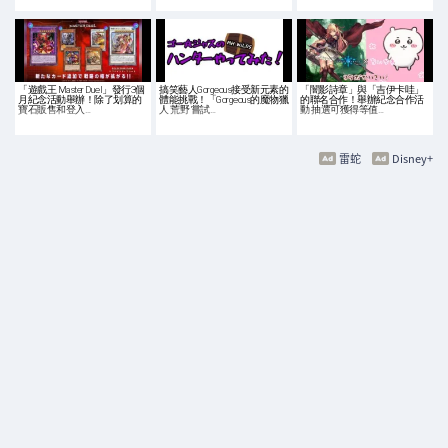
「遊戲王 Master Duel」發行3個
搞笑藝人Gorgeous接受新元素的
「闇影詩章」與「吉伊卡哇」
月紀念活動舉辦！除了划算的
體能挑戰！「Gorgeous的魔物獵
的聯名合作！舉辦紀念合作活
寶石販售和登入…
人 荒野 嘗試…
動 抽選可獲得等值…
雷蛇
Disney+