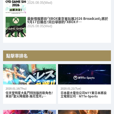
2026.08.05(Wed)
最新情報節目「XBOX東京電玩展2026 Broadcast」將於
9月17日播出！同日舉辦的「XBOX F…
2026.08.05(Wed)
點擊率排名
2020.01.16(Thu)
2020.01.21(Tue)
任天堂明星大亂鬥特別版的新角色！
日本最大電信公司NTT東日本將設
來自「聖火降魔錄-風花雪月」…
立電競公司—NTTe-Sports