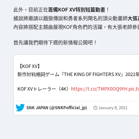
此外，目前正在
籌備KOF XV特別短篇動畫
！
據說將邀請以餓狼傳說和勇者系列聞名的頂尖動畫師
大張
內容將搭配主題曲展現KOF角色們的活躍，有大張老師
首先讓我們期待下週的新情報公開吧！
【KOF XV】
新作対戦格闘ゲーム『THE KING OF FIGHTERS XV』20
KOF XVトレーラー（4K）
https://t.co/TMPX0OQ9YH
pic.
— SNK JAPAN (@SNKPofficial_jp)
January 8, 2021