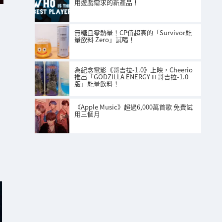
用遊戲需求的新產品！
無糖且零熱量！CP值超高的「Survivor能
量飲料 Zero」試喝！
為紀念電影《哥吉拉-1.0》上映，Cheerio
推出「GODZILLA ENERGY Ⅲ 哥吉拉-1.0
版」能量飲料！
《Apple Music》超過6,000萬首歌 免費試
用三個月