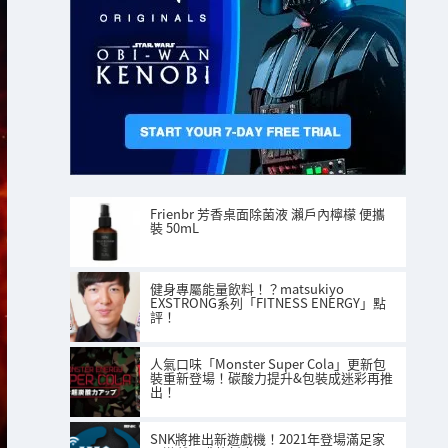
Frienbr 芳香桌面除菌液 瀨戶內檸檬 便攜
裝 50mL
健身專屬能量飲料！？matsukiyo
EXSTRONG系列「FITNESS ENERGY」點
評！
人氣口味「Monster Super Cola」更新包
裝重新登場！碳酸力提升&包裝成迷彩再推
出！
SNK將推出新遊戲機！2021年登場滿足家