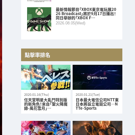
最新情報節目「XBOX東京電玩展20
26 Broadcast」將於9月17日播出！
同日舉辦的「XBOX F…
2026.08.05(Wed)
點擊率排名
2020.01.16(Thu)
2020.01.21(Tue)
任天堂明星大亂鬥特別版
日本最大電信公司NTT東
的新角色！來自「聖火降魔
日本將設立電競公司—N
錄-風花雪月」…
TTe-Sports