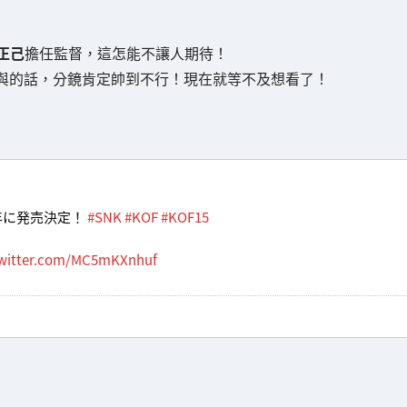
正己
擔任監督，這怎能不讓人期待！
參與的話，分鏡肯定帥到不行！現在就等不及想看了！
21年に発売決定！
#SNK
#KOF
#KOF15
twitter.com/MC5mKXnhuf