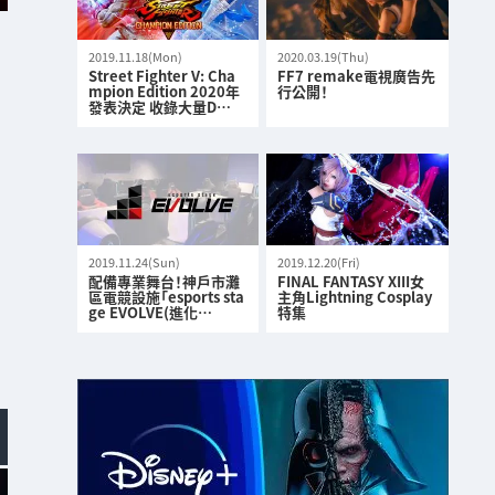
2019.11.18(Mon)
2020.03.19(Thu)
Street Fighter V: Cha
FF7 remake電視廣告先
mpion Edition 2020年
行公開！
發表決定 收錄大量D…
2019.11.24(Sun)
2019.12.20(Fri)
配備專業舞台！神戶市灘
FINAL FANTASY XIII女
區電競設施「esports sta
主角Lightning Cosplay
ge EVOLVE(進化…
特集