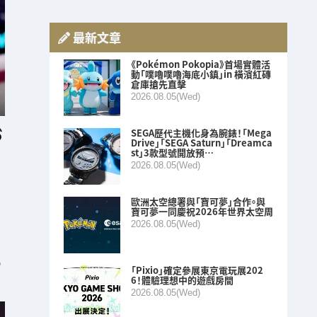
最新文章
《Pokémon Pokopia》首場實體活
動「噗嚕噗嚕海底小鎮」in 橫濱紅磚
倉庫搶先直擊
2026.08.05(Wed)
SEGA歷代主機化身為腕錶！「Mega
Drive」「SEGA Saturn」「Dreamca
st」3款型號開放預…
2026.08.05(Wed)
歐洲太空總署與「寶可夢」合作。與
寶可夢一同慶祝2026年世界太空周
2026.08.05(Wed)
O
「Pixio」確定參展東京電玩展202
6！體驗理想中的遊戲房間
2026.08.05(Wed)