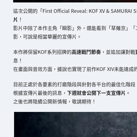
這次公開的「First Official Reveal: KOF XV & S
片
！
影片中除了本作主角「瞬影」外，還能看到「草薙京」「
影，可說是相當華麗的宣傳片。
本作將保留KOF系列招牌的
高速戰鬥節奏
，並追加讓對戰
息！
在畫面與音效方面，據說也實現了前作KOF XIV未能達
目前正處於各要素的打磨階段與針對各平台的最佳化階段
根據宣傳片最後的訊息，
下週就會公開下一支宣傳片
。
之後也將陸續公開新情報，敬請期待！